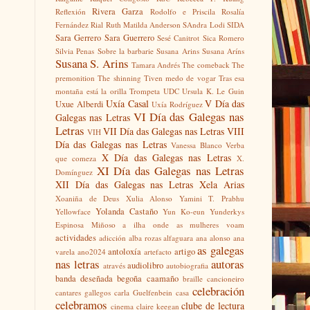
Rivera Garza
Reflexión
Rodolfo e Priscila
Rosalía
Fernández Rial
Ruth Matilda Anderson
SAndra Lodi
SIDA
Sara Gerrero
Sara Guerrero
Sesé Canitrot
Sica Romero
Silvia Penas
Sobre la barbarie
Susana Arins
Susana Aríns
Susana S. Arins
Tamara Andrés
The comeback
The
premonition
The shinning
Tiven medo de vogar
Tras esa
montaña está la orilla
Trompeta
UDC
Ursula K. Le Guin
Uxía Casal
V Día das
Uxue Alberdi
Uxía Rodríguez
VI Día das Galegas nas
Galegas nas Letras
Letras
VII Día das Galegas nas Letras
VIII
VIH
Día das Galegas nas Letras
Vanessa Blanco
Verba
X Día das Galegas nas Letras
que comeza
X.
XI Día das Galegas nas Letras
Domínguez
XII Día das Galegas nas Letras
Xela Arias
Xoaniña de Deus
Xulia Alonso
Yamini T. Prabhu
Yolanda Castaño
Yellowface
Yun Ko-eun
Yunderkys
Espinosa Miñoso
a ilha onde as mulheres voam
actividades
adicción
alba rozas
alfaguara
ana alonso
ana
as galegas
antoloxía
artigo
varela
ano2024
artefacto
nas letras
autoras
audiolibro
através
autobiografia
banda deseñada
begoña caamaño
braille
cancioneiro
celebración
cantares gallegos
carla Guelfenbein
casa
celebramos
clube de lectura
cinema
claire keegan