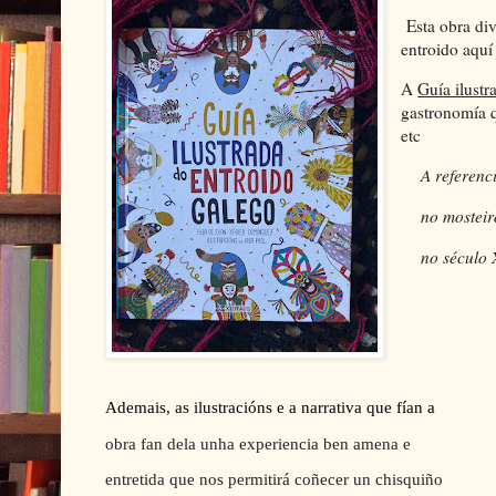
Esta obra div
entroido aquí
A
Guía ilustra
gastronomía q
etc
A referenc
no mosteiro
no século XI
Ademais, as ilustracións e a narrativa que fían a
obra fan dela unha experiencia ben amena e
entretida que nos permitirá coñecer un chisquiño