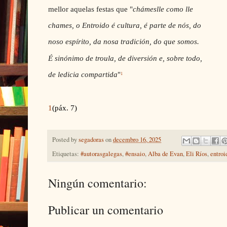
mellor aquelas festas que "
chámeslle como lle
chames, o Entroido é cultura, é parte de nós, do
noso espírito, da nosa tradición, do que somos.
É sinónimo de troula, de diversión e, sobre todo,
de ledicia compartida
"
1
1
(páx. 7)
Posted by
segadoras
on
decembro 16, 2025
Etiquetas:
#autorasgalegas
,
#ensaio
,
Alba de Evan
,
Eli Ríos
,
entroi
Ningún comentario:
Publicar un comentario