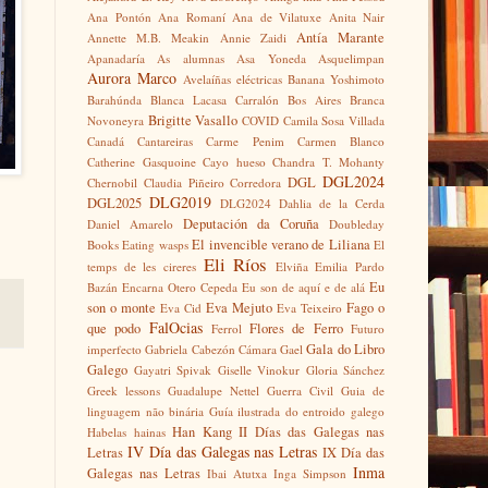
Ana Pontón
Ana Romaní
Ana de Vilatuxe
Anita Nair
Antía Marante
Annette M.B. Meakin
Annie Zaidi
Apanadaría
As alumnas
Asa Yoneda
Asquelimpan
Aurora Marco
Avelaíñas eléctricas
Banana Yoshimoto
Barahúnda
Blanca Lacasa Carralón
Bos Aires
Branca
Brigitte Vasallo
Novoneyra
COVID
Camila Sosa Villada
Canadá
Cantareiras
Carme Penim
Carmen Blanco
Catherine Gasquoine
Cayo hueso
Chandra T. Mohanty
DGL2024
DGL
Chernobil
Claudia Piñeiro
Corredora
DLG2019
DGL2025
DLG2024
Dahlia de la Cerda
Deputación da Coruña
Daniel Amarelo
Doubleday
El invencible verano de Liliana
Books
Eating wasps
El
Eli Ríos
temps de les cireres
Elviña
Emilia Pardo
Eu
Bazán
Encarna Otero Cepeda
Eu son de aquí e de alá
son o monte
Eva Mejuto
Fago o
Eva Cid
Eva Teixeiro
FalOcias
que podo
Flores de Ferro
Ferrol
Futuro
Gala do Libro
imperfecto
Gabriela Cabezón Cámara
Gael
Galego
Gayatri Spivak
Giselle Vinokur
Gloria Sánchez
Greek lessons
Guadalupe Nettel
Guerra Civil
Guia de
linguagem não binária
Guía ilustrada do entroido galego
Han Kang
II Días das Galegas nas
Habelas hainas
IV Día das Galegas nas Letras
Letras
IX Día das
Inma
Galegas nas Letras
Ibai Atutxa
Inga Simpson