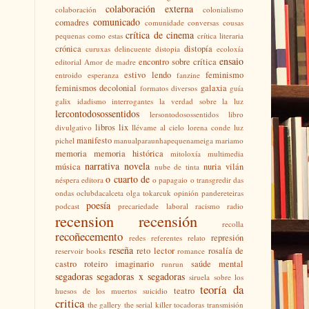
colaboración externa
colaboración
colonialismo
comunicado
comadres
comunidade
conversas
cousas
crítica de cinema
pequenas como estas
crítica literaria
crónica
distopía
curuxas
delincuente
distopia
ecoloxía
ensaio
encontro sobre crítica
editorial Amor de madre
estivo lendo
feminismo
entroido
esperanza
fanzine
feminismos decolonial
galaxia
formatos diversos
guía
galix
idadismo
interrogantes
la verdad sobre la luz
lercontodosossentidos
lersontodosossentidos
libro
libros
lix
divulgativo
llévame al cielo
lorena conde
luz
manifesto
pichel
manualparaunhapequenameiga
mariamo
memoria
memoria histórica
mitoloxía
multimedia
narrativa
novela
música
nuria vilán
nube de tinta
o cuarto de
néspera editora
o papagaio
o transgredir das
ondas
oclubdacalceta
olga tokarcuk
opinión
pandereteiras
poesía
podcast
precariedade laboral
racismo
radio
recension
recensión
recolla
recoñecemento
represión
redes
referentes
relato
reseña
reto lector
rosalía de
reservoir books
romance
castro
roteiro imaginario
saúde mental
runrun
segadoras
segadoras x segadoras
siruela
sobre los
teoría da
teatro
huesos de los muertos
suicidio
critica
the gallery
the serial killer
tocadoras
transmisión