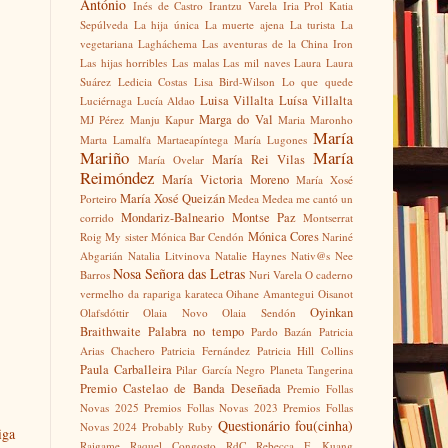
António
Inés de Castro
Irantzu Varela
Iria Prol
Katia
Sepúlveda
La hija única
La muerte ajena
La turista
La
vegetariana
Lagháchema
Las aventuras de la China Iron
Las hijas horribles
Las malas
Las mil naves
Laura
Laura
Suárez
Ledicia Costas
Lisa Bird-Wilson
Lo que quede
Luisa Villalta
Luísa Villalta
Luciérnaga
Lucía Aldao
Marga do Val
MJ Pérez
Manju Kapur
Maria Maronho
María
Marta Lamalfa
Martaeapíntega
María Lugones
Mariño
María
María Rei Vilas
María Ovelar
Reimóndez
María Victoria Moreno
María Xosé
María Xosé Queizán
Porteiro
Medea
Medea me cantó un
Mondariz-Balneario
Montse Paz
corrido
Montserrat
Mónica Cores
Roig
My sister
Mónica Bar Cendón
Nariné
Abgarián
Natalia Litvinova
Natalie Haynes
Nativ@s
Nee
Nosa Señora das Letras
Barros
Nuri Varela
O caderno
vermelho da rapariga karateca
Oihane Amantegui
Oisanot
Oyinkan
Olafsdóttir
Olaia Novo
Olaia Sendón
Braithwaite
Palabra no tempo
Pardo Bazán
Patricia
Arias Chachero
Patricia Fernández
Patricia Hill Collins
Paula Carballeira
Pilar García Negro
Planeta Tangerina
Premio Castelao de Banda Deseñada
Premio Follas
Novas 2025
Premios Follas Novas 2023
Premios Follas
Questionário fou(cinha)
Novas 2024
Probably Ruby
iga
Raigame
Raquel Congosto
RdC
Rebecca F. Kuang