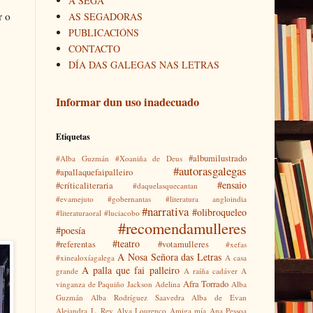
A SEGA
r o
AS SEGADORAS
PUBLICACIÓNS
CONTACTO
DÍA DAS GALEGAS NAS LETRAS
Informar dun uso inadecuado
Etiquetas
#albumilustrado
#Alba Guzmán
#Xoaniña de Deus
#autorasgalegas
#apallaquefaipalleiro
#ensaio
#críticaliteraria
#daquelasquecantan
#evamejuto
#gobernantas
#literatura angloindia
#narrativa
#olibroqueleo
#literaturaoral
#luciacobo
#recomendamulleres
#poesía
#teatro
#referentas
#votamulleres
#xefas
A Nosa Señora das Letras
#xinealoxíagalega
A casa
A palla que fai palleiro
grande
A raíña cadáver
A
Afra Torrado
vinganza de Paquiño Jackson
Adelina
Alba
Guzmán
Alba Rodríguez Saavedra
Alba de Evan
Alejandra L. Rey
Alva Lourenço
Amiga mía
Ana Pessoa