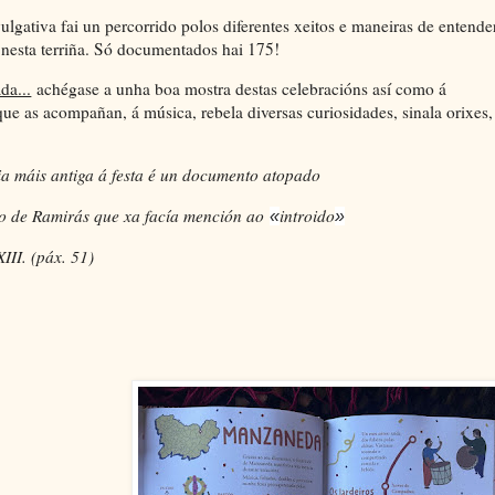
ulgativa fai un percorrido polos diferentes xeitos e maneiras de entende
 nesta terriña. Só documentados hai 175!
da...
achégase a unha boa mostra destas celebracións así como á
ue as acompañan, á música, rebela diversas curiosidades, sinala orixes,
ia máis antiga á festa é un documento atopado
 de Ramirás que xa facía mención ao
introido
«
»
II. (páx. 51)