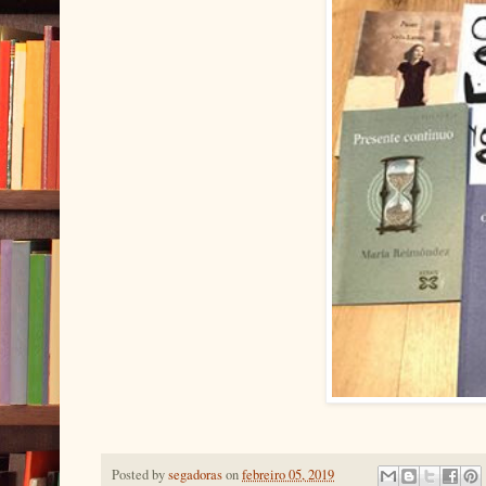
Posted by
segadoras
on
febreiro 05, 2019