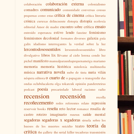
colaboración externa
colaboración
colonialismo
comunicado
comadres
comunidade
conversas
cousas
crítica de cinema
pequenas como estas
crítica literaria
crónica
distopía
curuxas
delincuente
distopia
ecoloxía
ensaio
encontro sobre crítica
editorial Amor de madre
estivo lendo
feminismo
entroido
esperanza
fanzine
feminismos decolonial
galaxia
formatos diversos
guía
galix
idadismo
interrogantes
la verdad sobre la luz
lercontodosossentidos
lersontodosossentidos
libro
libros
lix
divulgativo
llévame al cielo
lorena conde
luz
manifesto
pichel
manualparaunhapequenameiga
mariamo
memoria
memoria histórica
mitoloxía
multimedia
narrativa
novela
música
nuria vilán
nube de tinta
o cuarto de
néspera editora
o papagaio
o transgredir das
ondas
oclubdacalceta
olga tokarcuk
opinión
pandereteiras
poesía
podcast
precariedade laboral
racismo
radio
recension
recensión
recolla
recoñecemento
represión
redes
referentes
relato
reseña
reto lector
rosalía de
reservoir books
romance
castro
roteiro imaginario
saúde mental
runrun
segadoras
segadoras x segadoras
siruela
sobre los
teoría da
teatro
huesos de los muertos
suicidio
critica
the gallery
the serial killer
tocadoras
transmisión