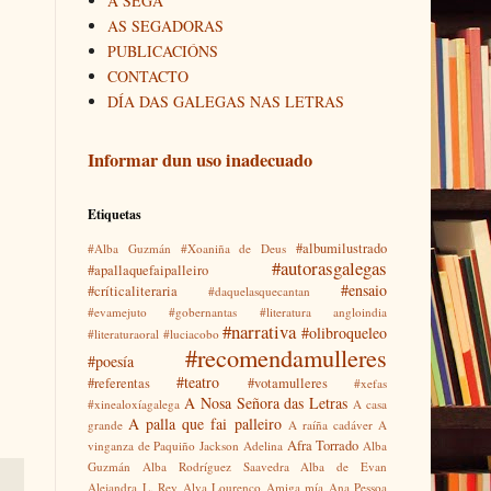
A SEGA
AS SEGADORAS
PUBLICACIÓNS
CONTACTO
DÍA DAS GALEGAS NAS LETRAS
Informar dun uso inadecuado
Etiquetas
#albumilustrado
#Alba Guzmán
#Xoaniña de Deus
#autorasgalegas
#apallaquefaipalleiro
#ensaio
#críticaliteraria
#daquelasquecantan
#evamejuto
#gobernantas
#literatura angloindia
#narrativa
#olibroqueleo
#literaturaoral
#luciacobo
#recomendamulleres
#poesía
#teatro
#referentas
#votamulleres
#xefas
A Nosa Señora das Letras
#xinealoxíagalega
A casa
A palla que fai palleiro
grande
A raíña cadáver
A
Afra Torrado
vinganza de Paquiño Jackson
Adelina
Alba
Guzmán
Alba Rodríguez Saavedra
Alba de Evan
Alejandra L. Rey
Alva Lourenço
Amiga mía
Ana Pessoa