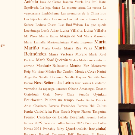
António
Inés de Castro
Irantzu Varela
Iria Prol
Katia
Sepúlveda
La hija única
La muerte ajena
La turista
La
vegetariana
Lagháchema
Las aventuras de la China Iron
Las hijas horribles
Las malas
Las mil naves
Laura
Laura
Suárez
Ledicia Costas
Lisa Bird-Wilson
Lo que quede
Luisa Villalta
Luísa Villalta
Luciérnaga
Lucía Aldao
Marga do Val
MJ Pérez
Manju Kapur
Maria Maronho
María
Marta Lamalfa
Martaeapíntega
María Lugones
iga
Mariño
María
María Rei Vilas
María Ovelar
Reimóndez
María Victoria Moreno
María Xosé
María Xosé Queizán
Porteiro
Medea
Medea me cantó un
Mondariz-Balneario
Montse Paz
corrido
Montserrat
Mónica Cores
Roig
My sister
Mónica Bar Cendón
Nariné
Abgarián
Natalia Litvinova
Natalie Haynes
Nativ@s
Nee
Nosa Señora das Letras
Barros
Nuri Varela
O caderno
vermelho da rapariga karateca
Oihane Amantegui
Oisanot
Oyinkan
Olafsdóttir
Olaia Novo
Olaia Sendón
Braithwaite
Palabra no tempo
Pardo Bazán
Patricia
Arias Chachero
Patricia Fernández
Patricia Hill Collins
Paula Carballeira
Pilar García Negro
Planeta Tangerina
Premio Castelao de Banda Deseñada
Premio Follas
Novas 2025
Premios Follas Novas 2023
Premios Follas
Questionário fou(cinha)
Novas 2024
Probably Ruby
Raigame
Raquel Congosto
RdC
Rebecca F. Kuang