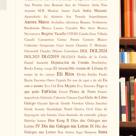
Ana Pontón
Ana Romaní
Ana de Vilatuxe
Anita Nair
Antía Marante
Annette M.B. Meakin
Annie Zaidi
Apanadaría
As alumnas
Asa Yoneda
Asquelimpan
Aurora Marco
Avelaíñas eléctricas
Banana Yoshimoto
Barahúnda
Blanca Lacasa Carralón
Bos Aires
Branca
Brigitte Vasallo
Novoneyra
COVID
Camila Sosa Villada
Canadá
Cantareiras
Carme Penim
Carmen Blanco
Catherine Gasquoine
Cayo hueso
Chandra T. Mohanty
DGL2024
DGL
Chernobil
Claudia Piñeiro
Corredora
DLG2019
DGL2025
DLG2024
Dahlia de la Cerda
Deputación da Coruña
Daniel Amarelo
Doubleday
El invencible verano de Liliana
Books
Eating wasps
El
Eli Ríos
temps de les cireres
Elviña
Emilia Pardo
Eu
Bazán
Encarna Otero Cepeda
Eu son de aquí e de alá
son o monte
Eva Mejuto
Fago o
Eva Cid
Eva Teixeiro
FalOcias
que podo
Flores de Ferro
Ferrol
Futuro
Gala do Libro
imperfecto
Gabriela Cabezón Cámara
Gael
Galego
Gayatri Spivak
Giselle Vinokur
Gloria Sánchez
Greek lessons
Guadalupe Nettel
Guerra Civil
Guia de
linguagem não binária
Guía ilustrada do entroido galego
Han Kang
II Días das Galegas nas
Habelas hainas
IV Día das Galegas nas Letras
Letras
IX Día das
Inma
Galegas nas Letras
Ibai Atutxa
Inga Simpson