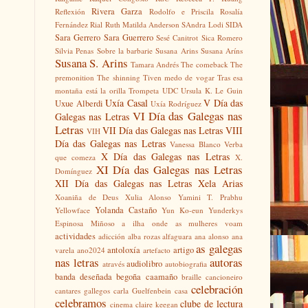
Rivera Garza
Reflexión
Rodolfo e Priscila
Rosalía
Fernández Rial
Ruth Matilda Anderson
SAndra Lodi
SIDA
Sara Gerrero
Sara Guerrero
Sesé Canitrot
Sica Romero
Silvia Penas
Sobre la barbarie
Susana Arins
Susana Aríns
Susana S. Arins
Tamara Andrés
The comeback
The
premonition
The shinning
Tiven medo de vogar
Tras esa
montaña está la orilla
Trompeta
UDC
Ursula K. Le Guin
Uxía Casal
V Día das
Uxue Alberdi
Uxía Rodríguez
VI Día das Galegas nas
Galegas nas Letras
Letras
VII Día das Galegas nas Letras
VIII
VIH
Día das Galegas nas Letras
Vanessa Blanco
Verba
X Día das Galegas nas Letras
que comeza
X.
XI Día das Galegas nas Letras
Domínguez
XII Día das Galegas nas Letras
Xela Arias
Xoaniña de Deus
Xulia Alonso
Yamini T. Prabhu
Yolanda Castaño
Yellowface
Yun Ko-eun
Yunderkys
Espinosa Miñoso
a ilha onde as mulheres voam
actividades
adicción
alba rozas
alfaguara
ana alonso
ana
as galegas
antoloxía
artigo
varela
ano2024
artefacto
nas letras
autoras
audiolibro
através
autobiografia
banda deseñada
begoña caamaño
braille
cancioneiro
celebración
cantares gallegos
carla Guelfenbein
casa
celebramos
clube de lectura
cinema
claire keegan