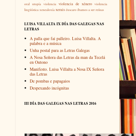
violencia de xénero
oral
utopía
violencia
violencia
xerais
lingüística
xenealoxía
éuscaro
íbamos a ser reínas
LUISA VILLALTA IX DÍA DAS GALEGAS NAS
LETRAS
A palla que fai palleiro. Luísa Villalta. A
palabra e a música
Unha postal para as Letras Galegas
A Nosa Señora das Letras da man da Tecelá
en Outono
Manifesto. Luisa Villalta a Nosa IX Señora
das Letras
De pombas e papagaios
Despexando incógnitas
III DÍA DAS GALEGAS NAS LETRAS 2016