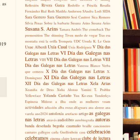
a as
Rivera Garza
Reflexión
Rodolfo e Priscila
Rosalía
Fernández Rial
Ruth Matilda Anderson
SAndra Lodi
SIDA
Sara Gerrero
Sara Guerrero
Sesé Canitrot
Sica Romero
Silvia Penas
Sobre la barbarie
Susana Arins
Susana Aríns
Susana S. Arins
Tamara Andrés
The comeback
The
premonition
The shinning
Tiven medo de vogar
Tras esa
montaña está la orilla
Trompeta
UDC
Ursula K. Le Guin
2019
Uxía Casal
V Día das
Uxue Alberdi
Uxía Rodríguez
VI Día das Galegas nas
Galegas nas Letras
Letras
VII Día das Galegas nas Letras
VIII
VIH
Día das Galegas nas Letras
Vanessa Blanco
Verba
X Día das Galegas nas Letras
que comeza
X.
XI Día das Galegas nas Letras
Domínguez
XII Día das Galegas nas Letras
Xela Arias
Xoaniña de Deus
Xulia Alonso
Yamini T. Prabhu
Yolanda Castaño
Yellowface
Yun Ko-eun
Yunderkys
Espinosa Miñoso
a ilha onde as mulheres voam
actividades
adicción
alba rozas
alfaguara
ana alonso
ana
as galegas
antoloxía
artigo
varela
ano2024
artefacto
nas letras
autoras
audiolibro
através
autobiografia
banda deseñada
begoña caamaño
braille
cancioneiro
celebración
cantares gallegos
carla Guelfenbein
casa
celebramos
clube de lectura
cinema
claire keegan