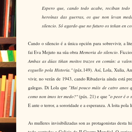
Espero que, cando todo acabe, reciban todo 
heroínas das guerras, os que non levan medal
silencio. Só agardo que no futuro os teñan en 
Cando o silencio é a única opción para sobrevivir, a lite
fai Eva Mejuto na súa obra
Memoria do silencio
. Ficci
Ambas as dúas tiñan moitos trazos en común: a valentí
esguello pola Historia."
(páx.149). Así, Lola, Xulia, Am
vivir, no verán de 1943, cando Ribadavia aínda está p
galegas. Di Lola que "
Hai pouco máis de catro anos q
como non imos ter medo?"
(páx. 21) e que "
o peor é o 
E ante o terror, a sororidade e a esperanza. A loita pola 
As mulleres invisibilizadas son as protagonistas desta 
todo contado: a Galicia da II Guerra Mundial. O curios