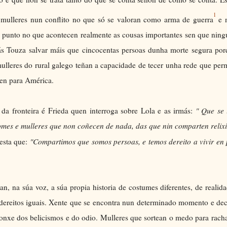
1
s mulleres nun conflito no que só se valoran como arma de guerra
e 
e punto no que acontecen realmente as cousas importantes sen que nin
rmás Touza salvar máis que cincocentas persoas dunha morte segura po
ulleres do rural galego teñan a capacidade de tecer unha rede que per
uen para América.
a fronteira é Frieda quen interroga sobre Lola e as irmás:
" Que se 
mes e mulleres que non coñecen de nada, das que nin comparten relix
testa que:
"Compartimos que somos persoas, e temos dereito a vivir en
an, na súa voz, a súa propia historia de costumes diferentes, de realid
e dereitos iguais. Xente que se encontra nun determinado momento e de
 lonxe dos belicismos e do odio. Mulleres que sortean o medo para rach