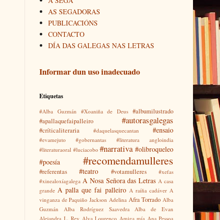
A SEGA
AS SEGADORAS
PUBLICACIÓNS
CONTACTO
DÍA DAS GALEGAS NAS LETRAS
Informar dun uso inadecuado
Etiquetas
#albumilustrado
#Alba Guzmán
#Xoaniña de Deus
#autorasgalegas
#apallaquefaipalleiro
#ensaio
#críticaliteraria
#daquelasquecantan
#evamejuto
#gobernantas
#literatura angloindia
#narrativa
#olibroqueleo
#literaturaoral
#luciacobo
#recomendamulleres
#poesía
#teatro
#referentas
#votamulleres
#xefas
A Nosa Señora das Letras
#xinealoxíagalega
A casa
A palla que fai palleiro
grande
A raíña cadáver
A
Afra Torrado
vinganza de Paquiño Jackson
Adelina
Alba
Guzmán
Alba Rodríguez Saavedra
Alba de Evan
Alejandra L. Rey
Alva Lourenço
Amiga mía
Ana Pessoa