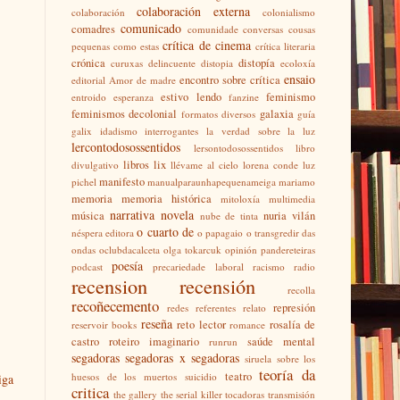
colaboración externa
colaboración
colonialismo
comunicado
comadres
comunidade
conversas
cousas
crítica de cinema
pequenas como estas
crítica literaria
crónica
distopía
curuxas
delincuente
distopia
ecoloxía
ensaio
encontro sobre crítica
editorial Amor de madre
estivo lendo
feminismo
entroido
esperanza
fanzine
feminismos decolonial
galaxia
formatos diversos
guía
galix
idadismo
interrogantes
la verdad sobre la luz
lercontodosossentidos
lersontodosossentidos
libro
libros
lix
divulgativo
llévame al cielo
lorena conde
luz
manifesto
pichel
manualparaunhapequenameiga
mariamo
memoria
memoria histórica
mitoloxía
multimedia
narrativa
novela
música
nuria vilán
nube de tinta
o cuarto de
néspera editora
o papagaio
o transgredir das
ondas
oclubdacalceta
olga tokarcuk
opinión
pandereteiras
poesía
podcast
precariedade laboral
racismo
radio
recension
recensión
recolla
recoñecemento
represión
redes
referentes
relato
reseña
reto lector
rosalía de
reservoir books
romance
castro
roteiro imaginario
saúde mental
runrun
segadoras
segadoras x segadoras
siruela
sobre los
teoría da
teatro
huesos de los muertos
suicidio
iga
critica
the gallery
the serial killer
tocadoras
transmisión