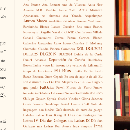
Ana Pontón
Ana Romaní
Ana de Vilatuxe
Anita Nair
s e
Antía Marante
Annette M.B. Meakin
Annie Zaidi
Apanadaría
As alumnas
Asa Yoneda
Asquelimpan
 do
Aurora Marco
Avelaíñas eléctricas
Banana Yoshimoto
Barahúnda
Blanca Lacasa Carralón
Bos Aires
Branca
Brigitte Vasallo
Novoneyra
COVID
Camila Sosa Villada
Canadá
Cantareiras
Carme Penim
Carmen Blanco
 que
Catherine Gasquoine
Cayo hueso
Chandra T. Mohanty
DGL2024
DGL
Chernobil
Claudia Piñeiro
Corredora
a: "
DLG2019
DGL2025
DLG2024
Dahlia de la Cerda
 de
Deputación da Coruña
Daniel Amarelo
Doubleday
El invencible verano de Liliana
Books
Eating wasps
El
ocou
Eli Ríos
temps de les cireres
Elviña
Emilia Pardo
Eu
Bazán
Encarna Otero Cepeda
Eu son de aquí e de alá
inas
son o monte
Eva Mejuto
Fago o
Eva Cid
Eva Teixeiro
s),
FalOcias
que podo
Flores de Ferro
Ferrol
Futuro
Gala do Libro
imperfecto
Gabriela Cabezón Cámara
Gael
22).
Galego
Gayatri Spivak
Giselle Vinokur
Gloria Sánchez
Greek lessons
Guadalupe Nettel
Guerra Civil
Guia de
linguagem não binária
Guía ilustrada do entroido galego
Han Kang
II Días das Galegas nas
Habelas hainas
IV Día das Galegas nas Letras
está
Letras
IX Día das
Inma
Galegas nas Letras
Ibai Atutxa
Inga Simpson
sa é