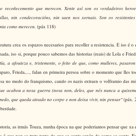
o recoñecemento que merecen. Xente así son os verdadeiros heroe
las, nin condecoracións, nin saen nos xornais. Son os resistentes
conta como merecen.
(páx 118)
ratura crea os espazos necesarios para recoller a resistencia. E iso é o
onada, iso si, porque pouco sabemos das historias (reais) de Lola e Fried
a, a afouteza e, tristemente, o feito de que, como mulleres, pasaron
paro, Frieda,..., falan en primeira persoa sobre o momento que lles t
resa no medo do franquismo, cando os nazis extraen o volframio das m
ue acabou a nosa guerra (nosa non, deles, que nós nunca a quixemo
medo, que queda atoado no corpo e non deixa vivir, nin pensar"
(páx. 
liberdade.
historia, as irmás Touza, nunha época na que poderiamos pensar que xa 
o é que non se trata tanto do que se conta senón de como se conta. E