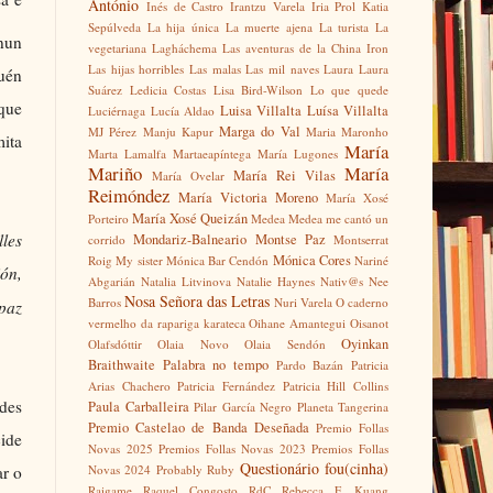
António
Inés de Castro
Irantzu Varela
Iria Prol
Katia
Sepúlveda
La hija única
La muerte ajena
La turista
La
nun
vegetariana
Lagháchema
Las aventuras de la China Iron
Las hijas horribles
Las malas
Las mil naves
Laura
Laura
guén
Suárez
Ledicia Costas
Lisa Bird-Wilson
Lo que quede
rque
Luisa Villalta
Luísa Villalta
Luciérnaga
Lucía Aldao
Marga do Val
MJ Pérez
Manju Kapur
Maria Maronho
mita
María
Marta Lamalfa
Martaeapíntega
María Lugones
Mariño
María
María Rei Vilas
María Ovelar
Reimóndez
María Victoria Moreno
María Xosé
María Xosé Queizán
Porteiro
Medea
Medea me cantó un
lles
Mondariz-Balneario
Montse Paz
corrido
Montserrat
Mónica Cores
Roig
My sister
Mónica Bar Cendón
Nariné
ión,
Abgarián
Natalia Litvinova
Natalie Haynes
Nativ@s
Nee
Nosa Señora das Letras
Barros
Nuri Varela
O caderno
 paz
vermelho da rapariga karateca
Oihane Amantegui
Oisanot
Oyinkan
Olafsdóttir
Olaia Novo
Olaia Sendón
Braithwaite
Palabra no tempo
Pardo Bazán
Patricia
Arias Chachero
Patricia Fernández
Patricia Hill Collins
ades
Paula Carballeira
Pilar García Negro
Planeta Tangerina
Premio Castelao de Banda Deseñada
Premio Follas
cide
Novas 2025
Premios Follas Novas 2023
Premios Follas
Questionário fou(cinha)
Novas 2024
Probably Ruby
ar o
Raigame
Raquel Congosto
RdC
Rebecca F. Kuang