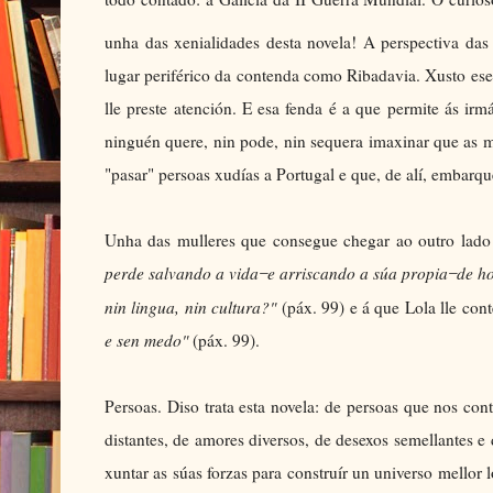
unha das xenialidades desta novela! A perspectiva da
lugar periférico da contenda como Ribadavia. Xusto es
lle preste atención. E esa fenda é a que permite ás i
ninguén quere, nin pode, nin sequera imaxinar que as m
"pasar" persoas xudías a Portugal e que, de alí, embarq
Unha das mulleres que consegue chegar ao outro lado d
perde salvando a vida
e arriscando a súa propia
de ho
̶
̶
nin lingua, nin cultura?"
(páx. 99) e á que Lola lle con
e sen medo"
(páx. 99).
Persoas. Diso trata esta novela: de persoas que nos cont
distantes, de amores diversos, de desexos semellantes 
xuntar as súas forzas para construír un universo mellor