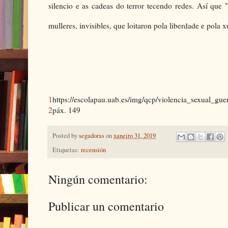
silencio e as cadeas do terror tecendo redes. Así que
mulleres, invisibles, que loitaron pola liberdade e pola 
1
https://escolapau.uab.es/img/qcp/violencia_sexual_gue
2
páx. 149
Posted by
segadoras
on
xaneiro 31, 2019
Etiquetas:
recensión
Ningún comentario:
Publicar un comentario