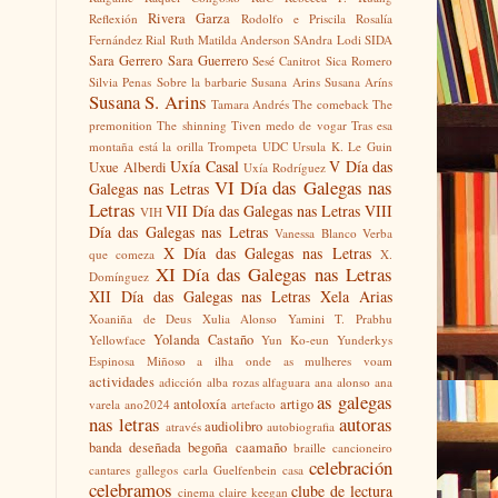
Rivera Garza
Reflexión
Rodolfo e Priscila
Rosalía
Fernández Rial
Ruth Matilda Anderson
SAndra Lodi
SIDA
Sara Gerrero
Sara Guerrero
Sesé Canitrot
Sica Romero
Silvia Penas
Sobre la barbarie
Susana Arins
Susana Aríns
Susana S. Arins
Tamara Andrés
The comeback
The
premonition
The shinning
Tiven medo de vogar
Tras esa
montaña está la orilla
Trompeta
UDC
Ursula K. Le Guin
Uxía Casal
V Día das
Uxue Alberdi
Uxía Rodríguez
VI Día das Galegas nas
Galegas nas Letras
Letras
VII Día das Galegas nas Letras
VIII
VIH
Día das Galegas nas Letras
Vanessa Blanco
Verba
X Día das Galegas nas Letras
que comeza
X.
XI Día das Galegas nas Letras
Domínguez
XII Día das Galegas nas Letras
Xela Arias
Xoaniña de Deus
Xulia Alonso
Yamini T. Prabhu
Yolanda Castaño
Yellowface
Yun Ko-eun
Yunderkys
Espinosa Miñoso
a ilha onde as mulheres voam
actividades
adicción
alba rozas
alfaguara
ana alonso
ana
as galegas
antoloxía
artigo
varela
ano2024
artefacto
nas letras
autoras
audiolibro
através
autobiografia
banda deseñada
begoña caamaño
braille
cancioneiro
celebración
cantares gallegos
carla Guelfenbein
casa
celebramos
clube de lectura
cinema
claire keegan