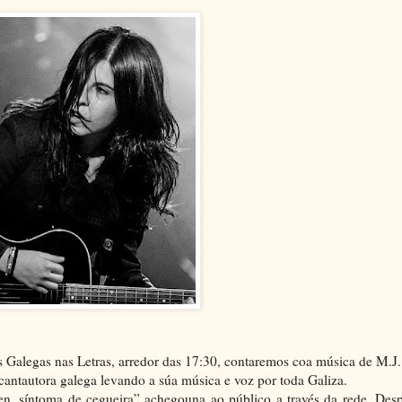
s Galegas nas Letras, arredor das 17:30, contaremos coa música de M.J.
antautora galega levando a súa música e voz por toda Galiza.
ven, síntoma de cegueira” achegouna ao público a través da rede. Des