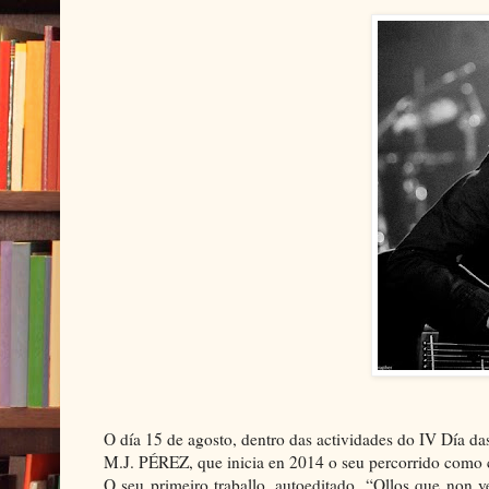
O día 15 de agosto, dentro das actividades do IV Día da
M.J. PÉREZ, que inicia en 2014 o seu percorrido como c
O seu primeiro traballo, autoeditado, “Ollos que non 