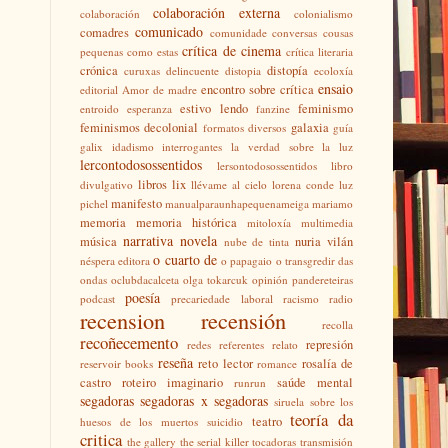
colaboración externa
colaboración
colonialismo
comunicado
comadres
comunidade
conversas
cousas
crítica de cinema
pequenas como estas
crítica literaria
crónica
distopía
curuxas
delincuente
distopia
ecoloxía
ensaio
encontro sobre crítica
editorial Amor de madre
estivo lendo
feminismo
entroido
esperanza
fanzine
feminismos decolonial
galaxia
formatos diversos
guía
galix
idadismo
interrogantes
la verdad sobre la luz
lercontodosossentidos
lersontodosossentidos
libro
libros
lix
divulgativo
llévame al cielo
lorena conde
luz
manifesto
pichel
manualparaunhapequenameiga
mariamo
memoria
memoria histórica
mitoloxía
multimedia
narrativa
novela
música
nuria vilán
nube de tinta
o cuarto de
néspera editora
o papagaio
o transgredir das
ondas
oclubdacalceta
olga tokarcuk
opinión
pandereteiras
poesía
podcast
precariedade laboral
racismo
radio
recension
recensión
recolla
recoñecemento
represión
redes
referentes
relato
reseña
reto lector
rosalía de
reservoir books
romance
castro
roteiro imaginario
saúde mental
runrun
segadoras
segadoras x segadoras
siruela
sobre los
teoría da
teatro
huesos de los muertos
suicidio
critica
the gallery
the serial killer
tocadoras
transmisión