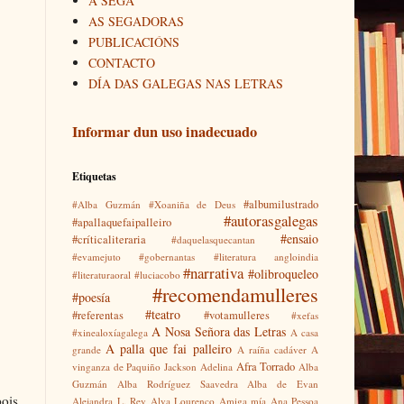
A SEGA
AS SEGADORAS
PUBLICACIÓNS
CONTACTO
DÍA DAS GALEGAS NAS LETRAS
Informar dun uso inadecuado
Etiquetas
#albumilustrado
#Alba Guzmán
#Xoaniña de Deus
#autorasgalegas
#apallaquefaipalleiro
#ensaio
#críticaliteraria
#daquelasquecantan
#evamejuto
#gobernantas
#literatura angloindia
#narrativa
#olibroqueleo
#literaturaoral
#luciacobo
#recomendamulleres
#poesía
#teatro
#referentas
#votamulleres
#xefas
A Nosa Señora das Letras
#xinealoxíagalega
A casa
A palla que fai palleiro
grande
A raíña cadáver
A
Afra Torrado
vinganza de Paquiño Jackson
Adelina
Alba
Guzmán
Alba Rodríguez Saavedra
Alba de Evan
pois
Alejandra L. Rey
Alva Lourenço
Amiga mía
Ana Pessoa