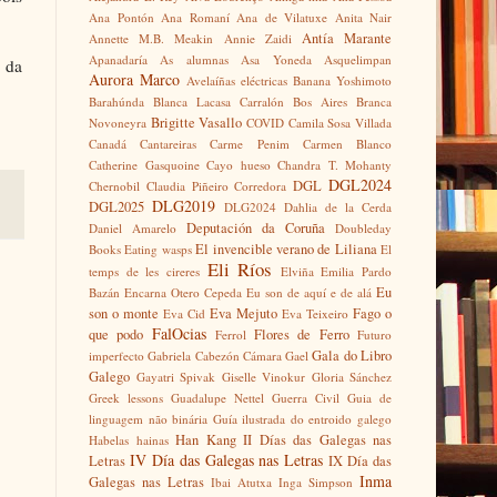
Ana Pontón
Ana Romaní
Ana de Vilatuxe
Anita Nair
Antía Marante
Annette M.B. Meakin
Annie Zaidi
Apanadaría
As alumnas
Asa Yoneda
Asquelimpan
 da
Aurora Marco
Avelaíñas eléctricas
Banana Yoshimoto
Barahúnda
Blanca Lacasa Carralón
Bos Aires
Branca
Brigitte Vasallo
Novoneyra
COVID
Camila Sosa Villada
Canadá
Cantareiras
Carme Penim
Carmen Blanco
Catherine Gasquoine
Cayo hueso
Chandra T. Mohanty
DGL2024
DGL
Chernobil
Claudia Piñeiro
Corredora
DLG2019
DGL2025
DLG2024
Dahlia de la Cerda
Deputación da Coruña
Daniel Amarelo
Doubleday
El invencible verano de Liliana
Books
Eating wasps
El
Eli Ríos
temps de les cireres
Elviña
Emilia Pardo
Eu
Bazán
Encarna Otero Cepeda
Eu son de aquí e de alá
son o monte
Eva Mejuto
Fago o
Eva Cid
Eva Teixeiro
FalOcias
que podo
Flores de Ferro
Ferrol
Futuro
Gala do Libro
imperfecto
Gabriela Cabezón Cámara
Gael
Galego
Gayatri Spivak
Giselle Vinokur
Gloria Sánchez
Greek lessons
Guadalupe Nettel
Guerra Civil
Guia de
linguagem não binária
Guía ilustrada do entroido galego
Han Kang
II Días das Galegas nas
Habelas hainas
IV Día das Galegas nas Letras
Letras
IX Día das
Inma
Galegas nas Letras
Ibai Atutxa
Inga Simpson