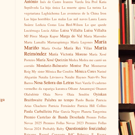
António
Inés de Castro
Irantzu Varela
Iria Prol
Katia
Sepúlveda
La hija única
La muerte ajena
La turista
La
vegetariana
Lagháchema
Las aventuras de la China Iron
Las hijas horribles
Las malas
Las mil naves
Laura
Laura
Suárez
Ledicia Costas
Lisa Bird-Wilson
Lo que quede
Luisa Villalta
Luísa Villalta
Luciérnaga
Lucía Aldao
Marga do Val
MJ Pérez
Manju Kapur
Maria Maronho
María
Marta Lamalfa
Martaeapíntega
María Lugones
Mariño
María
María Rei Vilas
María Ovelar
Reimóndez
María Victoria Moreno
María Xosé
María Xosé Queizán
Porteiro
Medea
Medea me cantó un
Mondariz-Balneario
Montse Paz
corrido
Montserrat
Mónica Cores
Roig
My sister
Mónica Bar Cendón
Nariné
Abgarián
Natalia Litvinova
Natalie Haynes
Nativ@s
Nee
Nosa Señora das Letras
Barros
Nuri Varela
O caderno
vermelho da rapariga karateca
Oihane Amantegui
Oisanot
Oyinkan
Olafsdóttir
Olaia Novo
Olaia Sendón
iga
Braithwaite
Palabra no tempo
Pardo Bazán
Patricia
Arias Chachero
Patricia Fernández
Patricia Hill Collins
Paula Carballeira
Pilar García Negro
Planeta Tangerina
Premio Castelao de Banda Deseñada
Premio Follas
Novas 2025
Premios Follas Novas 2023
Premios Follas
Questionário fou(cinha)
Novas 2024
Probably Ruby
Raigame
Raquel Congosto
RdC
Rebecca F. Kuang