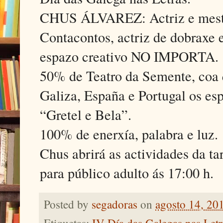
CHUS ÁLVAREZ: Actriz e mestra 
Contacontos, actriz de dobraxe 
espazo creativo NO IMPORTA.
50% de Teatro da Semente, coa q
Galiza, España e Portugal os es
“Gretel e Bela”.
100% de enerxía, palabra e luz.
Chus abrirá as actividades da ta
para público adulto ás 17:00 h.
Posted by
segadoras
on
agosto 14, 20
Etiquetas:
IV Día das Galegas nas Letr