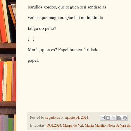
barullos xordos, que seguen sen sentirse as
verbas que magoan. Que hai no fondo da
fatiga do peito?
(...)
María, quen es? Papel branco. Trillado
papel.
19
Posted by
segadoras
on
agosto 01, 2024
Etiquetas:
DGL2024
,
Marga do Val
,
María Mariño
,
Nosa Señora da