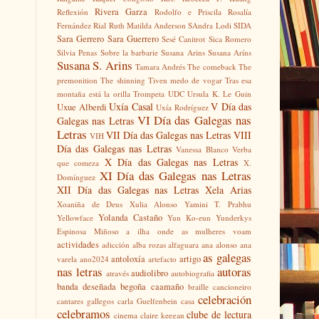
Rivera Garza
Reflexión
Rodolfo e Priscila
Rosalía
Fernández Rial
Ruth Matilda Anderson
SAndra Lodi
SIDA
Sara Gerrero
Sara Guerrero
Sesé Canitrot
Sica Romero
Silvia Penas
Sobre la barbarie
Susana Arins
Susana Aríns
Susana S. Arins
Tamara Andrés
The comeback
The
premonition
The shinning
Tiven medo de vogar
Tras esa
montaña está la orilla
Trompeta
UDC
Ursula K. Le Guin
Uxía Casal
V Día das
Uxue Alberdi
Uxía Rodríguez
VI Día das Galegas nas
Galegas nas Letras
Letras
VII Día das Galegas nas Letras
VIII
VIH
Día das Galegas nas Letras
Vanessa Blanco
Verba
X Día das Galegas nas Letras
que comeza
X.
XI Día das Galegas nas Letras
Domínguez
XII Día das Galegas nas Letras
Xela Arias
Xoaniña de Deus
Xulia Alonso
Yamini T. Prabhu
Yolanda Castaño
Yellowface
Yun Ko-eun
Yunderkys
Espinosa Miñoso
a ilha onde as mulheres voam
actividades
adicción
alba rozas
alfaguara
ana alonso
ana
as galegas
antoloxía
artigo
varela
ano2024
artefacto
nas letras
autoras
audiolibro
através
autobiografia
banda deseñada
begoña caamaño
braille
cancioneiro
celebración
cantares gallegos
carla Guelfenbein
casa
celebramos
clube de lectura
cinema
claire keegan