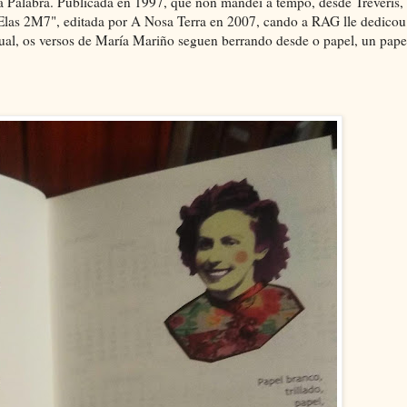
da Palabra. Publicada en 1997, que non mandei a tempo, desde Tréveris,
Elas 2M7", editada por A Nosa Terra en 2007, cando a RAG lle dedicou
tual, os versos de María Mariño seguen berrando desde o papel, un pape