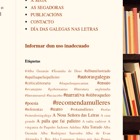
A SEGA
 o
AS SEGADORAS
l
PUBLICACIÓNS
CONTACTO
DÍA DAS GALEGAS NAS LETRAS
Informar dun uso inadecuado
Etiquetas
#albumilustrado
#Alba Guzmán
#Xoaniña de Deus
#autorasgalegas
#apallaquefaipalleiro
#ensaio
#críticaliteraria
#daquelasquecantan
#evamejuto
#gobernantas
#literatura angloindia
#narrativa
#olibroqueleo
#literaturaoral
#luciacobo
#recomendamulleres
#poesía
#teatro
#referentas
#votamulleres
#xefas
A Nosa Señora das Letras
#xinealoxíagalega
A casa
A palla que fai palleiro
grande
A raíña cadáver
A
Afra Torrado
vinganza de Paquiño Jackson
Adelina
Alba
Guzmán
Alba Rodríguez Saavedra
Alba de Evan
Alejandra L. Rey
Alva Lourenço
Amiga mía
Ana Pessoa