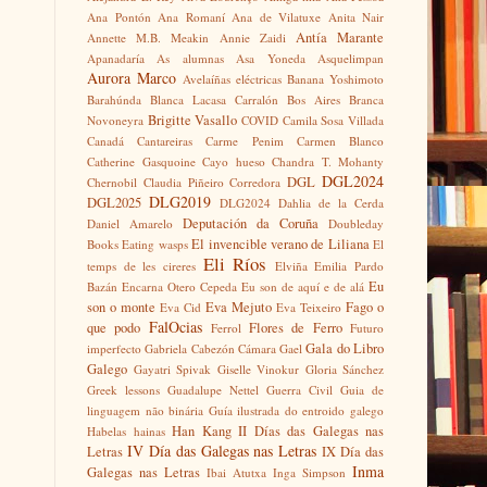
Ana Pontón
Ana Romaní
Ana de Vilatuxe
Anita Nair
Antía Marante
Annette M.B. Meakin
Annie Zaidi
Apanadaría
As alumnas
Asa Yoneda
Asquelimpan
Aurora Marco
Avelaíñas eléctricas
Banana Yoshimoto
Barahúnda
Blanca Lacasa Carralón
Bos Aires
Branca
Brigitte Vasallo
Novoneyra
COVID
Camila Sosa Villada
Canadá
Cantareiras
Carme Penim
Carmen Blanco
Catherine Gasquoine
Cayo hueso
Chandra T. Mohanty
DGL2024
DGL
Chernobil
Claudia Piñeiro
Corredora
DLG2019
DGL2025
DLG2024
Dahlia de la Cerda
Deputación da Coruña
Daniel Amarelo
Doubleday
El invencible verano de Liliana
Books
Eating wasps
El
Eli Ríos
temps de les cireres
Elviña
Emilia Pardo
Eu
Bazán
Encarna Otero Cepeda
Eu son de aquí e de alá
son o monte
Eva Mejuto
Fago o
Eva Cid
Eva Teixeiro
FalOcias
que podo
Flores de Ferro
Ferrol
Futuro
Gala do Libro
imperfecto
Gabriela Cabezón Cámara
Gael
Galego
Gayatri Spivak
Giselle Vinokur
Gloria Sánchez
Greek lessons
Guadalupe Nettel
Guerra Civil
Guia de
linguagem não binária
Guía ilustrada do entroido galego
Han Kang
II Días das Galegas nas
Habelas hainas
IV Día das Galegas nas Letras
Letras
IX Día das
Inma
Galegas nas Letras
Ibai Atutxa
Inga Simpson