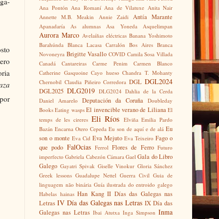
aga-
Ana Pontón
Ana Romaní
Ana de Vilatuxe
Anita Nair
Antía Marante
Annette M.B. Meakin
Annie Zaidi
Apanadaría
As alumnas
Asa Yoneda
Asquelimpan
Aurora Marco
Avelaíñas eléctricas
Banana Yoshimoto
Barahúnda
Blanca Lacasa Carralón
Bos Aires
Branca
sto
Brigitte Vasallo
Novoneyra
COVID
Camila Sosa Villada
tero
Canadá
Cantareiras
Carme Penim
Carmen Blanco
oria
Catherine Gasquoine
Cayo hueso
Chandra T. Mohanty
DGL2024
DGL
Chernobil
Claudia Piñeiro
Corredora
aza
DLG2019
DGL2025
DLG2024
Dahlia de la Cerda
por
Deputación da Coruña
Daniel Amarelo
Doubleday
El invencible verano de Liliana
Books
Eating wasps
El
Eli Ríos
temps de les cireres
Elviña
Emilia Pardo
Eu
Bazán
Encarna Otero Cepeda
Eu son de aquí e de alá
son o monte
Eva Mejuto
Fago o
Eva Cid
Eva Teixeiro
FalOcias
que podo
Flores de Ferro
Ferrol
Futuro
Gala do Libro
imperfecto
Gabriela Cabezón Cámara
Gael
Galego
Gayatri Spivak
Giselle Vinokur
Gloria Sánchez
Greek lessons
Guadalupe Nettel
Guerra Civil
Guia de
linguagem não binária
Guía ilustrada do entroido galego
Han Kang
II Días das Galegas nas
Habelas hainas
IV Día das Galegas nas Letras
Letras
IX Día das
Inma
Galegas nas Letras
Ibai Atutxa
Inga Simpson