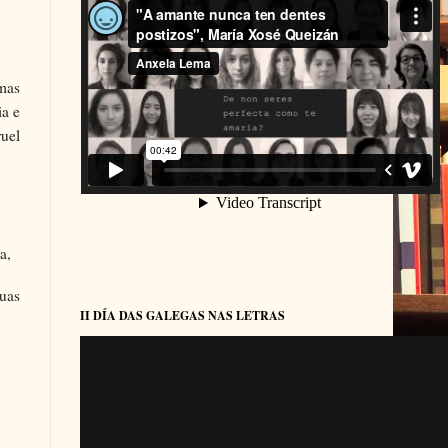
 mas
ia e
ruel
a,
suas
II DÍA DAS GALEGAS NAS LETRAS