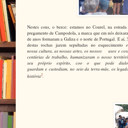
Nestes cons, o berce:
e
stamos no Courel, na estrada
pregamento de Campodola, a marca que em nós deixa
de anos formaram a Galiza e o norte de Portugal.
E aí,
destas rochas jazem sepultadas no esquecimento
nossa
cultura,
as nossas
artes,
os
n
osso
s
usos
e
cos
cent
ú
rias de traba
lho
, humanizar
am
o nosso
territ
ó
r
seu
pr
ó
p
r
io espírit
o
, co
o o
que p
o
de dia
guarda
m
e
custodia
m,
no
se
i
o d
a
t
e
rra-m
ãe
,
o
s legad
2
hist
ó
ria
.