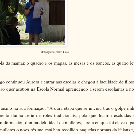
(Fotografía Pablo Ces)
la da mamai: o quadro e os mapas, as mesas e os bancos, as quatro le
o continuou Aurora a entrar nas escolas e chegou à faculdade de filos
 não quer acabou na Escola Normal aprendendo a serem escolantas a n
quismo na sua form
a
ção: “
A dura etapa que se iniciou tras o golpe mili
mento dunha serie de roles tradicionais, pola que ficaron excluídas
conformación dun modelo ideal de mulleres, tarefa en que foi clave o p
ulleres o novo réxime está ben recollido naquelas normas da Falanxe