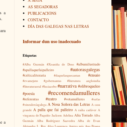
A SEGA
AS SEGADORAS
s a
PUBLICACIÓNS
s.
CONTACTO
DÍA DAS GALEGAS NAS LETRAS
para
Informar dun uso inadecuado
Etiquetas
#albumilustrado
#Alba Guzmán
#Xoaniña de Deus
#autorasgalegas
#apallaquefaipalleiro
#ensaio
#críticaliteraria
#daquelasquecantan
#evamejuto
#gobernantas
#literatura angloindia
#narrativa
#olibroqueleo
#literaturaoral
#luciacobo
#recomendamulleres
#poesía
#teatro
#referentas
#votamulleres
#xefas
A Nosa Señora das Letras
#xinealoxíagalega
A casa
A palla que fai palleiro
grande
A raíña cadáver
A
Afra Torrado
vinganza de Paquiño Jackson
Adelina
Alba
Guzmán
Alba Rodríguez Saavedra
Alba de Evan
e a
Alejandra L. Rey
Alva Lourenço
Amiga mía
Ana Pessoa