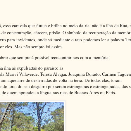
ssa caravela que flutua e brilha no meio da ria, não é a ilha de Rua,
 de concentração, cárcere, prisão. O símbolo da recuperação da memór
ro para invidentes, onde só mediante o tato podemos ler a palavra Te
or eles. Mas não sempre foi assim.
mbrar
que sempre é possível reencontrar-nos com a memória.
 ilha as expulsadas do paraíso: as
uela Mariví Villaverde, Teresa Alvajar, Joaquina Dorado, Carmen Tagüeñ
m aquelarre de desterradas de volta na terra. De todas elas, foram
o fora, do seu desgarro por serem estrangeiras e estrangeiradas, das 
go de quem aprendeu a língua nas ruas de Buenos Aires ou París.