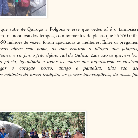
 que sobe de Quiroga a Folgoso e esse que vedes aí é o formosíss
ram,
na nebulosa dos tempos,
os movimentos de placas que há 350 milh
 350 milhões de vezes, foram agachadas as mulheres. Entre os pregame
e
s
s
as almas s
em
nom
e, as que
cr
i
ar
am
o
idioma
que falamos
tum
e
s,
e
e
m
fi
m
,
o feito
diferencial d
a
Gali
za
. El
as
s
ão
as
que, e
m
l
on
io p
á
trio, infundi
ndo
a todas
a
s co
u
sas que
na
paisa
gem
se m
o
stra
logar
o
cora
ção
n
osso,
antig
o
e
panteísta. E
l
as s
ão
as
os múltipl
o
s d
a
n
oss
a tradi
ção
,
os
g
e
rme
s
incorrupt
íveis
,
d
a
n
ossa
fut