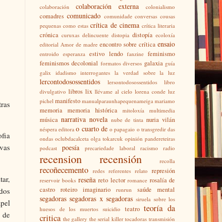
colaboración externa
colaboración
colonialismo
comunicado
comadres
comunidade
conversas
cousas
crítica de cinema
pequenas como estas
crítica literaria
crónica
distopía
curuxas
delincuente
distopia
ecoloxía
ensaio
encontro sobre crítica
editorial Amor de madre
estivo lendo
feminismo
entroido
esperanza
fanzine
feminismos decolonial
galaxia
formatos diversos
guía
galix
idadismo
interrogantes
la verdad sobre la luz
lercontodosossentidos
lersontodosossentidos
libro
libros
lix
divulgativo
llévame al cielo
lorena conde
luz
manifesto
pichel
manualparaunhapequenameiga
mariamo
tras
memoria
memoria histórica
mitoloxía
multimedia
narrativa
novela
música
nuria vilán
nube de tinta
o cuarto de
néspera editora
o papagaio
o transgredir das
ofia
ondas
oclubdacalceta
olga tokarcuk
opinión
pandereteiras
ovas
poesía
podcast
precariedade laboral
racismo
radio
recension
recensión
recolla
recoñecemento
represión
redes
referentes
relato
tar,
reseña
reto lector
rosalía de
reservoir books
romance
castro
roteiro imaginario
saúde mental
 dos
runrun
segadoras
segadoras x segadoras
siruela
sobre los
apel
teoría da
teatro
huesos de los muertos
suicidio
, de
critica
the gallery
the serial killer
tocadoras
transmisión