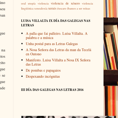
tino
violencia de xénero
oral
utopía
violencia
violencia
 seu
xerais
lingüística
xenealoxía
éuscaro
íbamos a ser reínas
ban
LUISA VILLALTA IX DÍA DAS GALEGAS NAS
LETRAS
 que
A palla que fai palleiro. Luísa Villalta. A
palabra e a música
Unha postal para as Letras Galegas
 na
A Nosa Señora das Letras da man da Tecelá
en Outono
utos
Manifesto. Luisa Villalta a Nosa IX Señora
eito
das Letras
 que
De pombas e papagaios
e se
Despexando incógnitas
que
dade
III DÍA DAS GALEGAS NAS LETRAS 2016