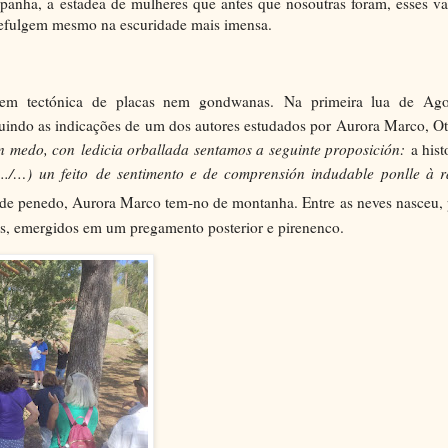
panha, a estadea de mulheres que antes que nosoutras foram, esses v
e refulgem mesmo na escuridade mais imensa.
sem te
c
tónica de placas nem gondwanas.
Na primeira lua de Ago
guindo as indicações de um dos autores estudados por Aurora Marco, O
in medo, co
n
ledicia orballada sentamos a seguinte proposición:
a hist
.../…)
un feito
d
e sentimento e de comprensión indudable ponlle à r
de penedo, Aurora Marco tem-no de montanha. Entre as neves nasceu, 
is, emergidos em um pregamento posterior e pirenenco.