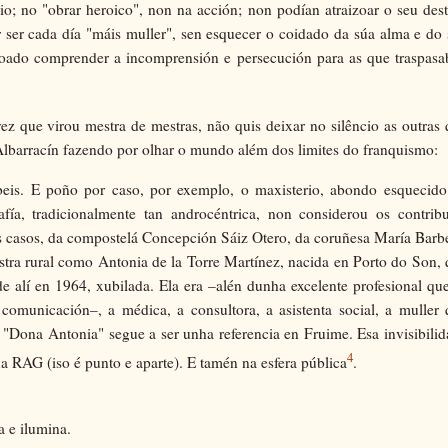
o; no "obrar heroico", non na acción; non podían atraizoar o seu des
r ser cada día "máis muller", sen esquecer o coidado da súa alma e do
doado comprender a incomprensión e persecución para as que traspasa
z que virou mestra de mestras, não quis deixar no silêncio as outras
lbarracín fazendo por olhar o mundo além dos limites do franquismo:
beis. E poño por caso, por exemplo, o maxisterio, abondo esquecido
afía, tradicionalmente tan androcéntrica, non considerou os contrib
es casos, da compostelá Concepción Sáiz Otero, da coruñesa María Barb
tra rural como Antonia de la Torre Martínez, nacida en Porto do Son,
 alí en 1964, xubilada. Ela era –alén dunha excelente profesional qu
comunicación–, a médica, a consultora, a asistenta social, a muller 
. "Dona Antonia" segue a ser unha referencia en Fruime. Esa invisibili
4
 RAG (iso é punto e aparte). E tamén na esfera pública
.
a e ilumina.