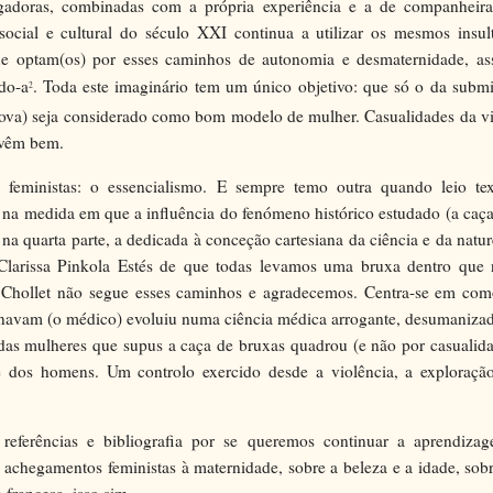
agadoras, combinadas com a própria experiência e a de companheira
cial e cultural do século XXI continua a utilizar os mesmos insult
ue optam(os) por esses caminhos de autonomia e desmaternidade, as
do-a
. Toda este imaginário tem um único objetivo: que só o da subm
2
 (nova) seja considerado como bom modelo de mulher. Casualidades da v
s vêm bem.
feministas: o essencialismo. E sempre temo outra quando leio tex
 na medida em que a influência do fenómeno histórico estudado (a caç
 na quarta parte, a dedicada à conceção cartesiana da ciência e da natu
Clarissa Pinkola Estés de que todas levamos uma bruxa dentro que 
s. Chollet não segue esses caminhos e agradecemos. Centra-se em com
avam (o médico) evoluiu numa ciência médica arrogante, desumanizad
 das mulheres que supus a caça de bruxas quadrou (e não por casualid
e dos homens. Um controlo exercido desde a violência, a exploração
referências e bibliografia por se queremos continuar a aprendizag
 achegamentos feministas à maternidade, sobre a beleza e a idade, sob