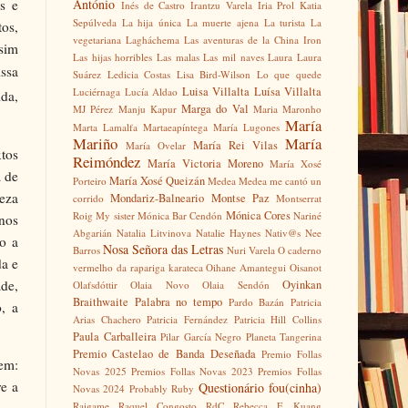
António
s e
Inés de Castro
Irantzu Varela
Iria Prol
Katia
Sepúlveda
La hija única
La muerte ajena
La turista
La
os,
vegetariana
Lagháchema
Las aventuras de la China Iron
sim
Las hijas horribles
Las malas
Las mil naves
Laura
Laura
issa
Suárez
Ledicia Costas
Lisa Bird-Wilson
Lo que quede
Luisa Villalta
Luísa Villalta
Luciérnaga
Lucía Aldao
ida,
Marga do Val
MJ Pérez
Manju Kapur
Maria Maronho
María
Marta Lamalfa
Martaeapíntega
María Lugones
Mariño
María
María Rei Vilas
María Ovelar
tos
Reimóndez
María Victoria Moreno
María Xosé
a de
María Xosé Queizán
Porteiro
Medea
Medea me cantó un
reza
Mondariz-Balneario
Montse Paz
corrido
Montserrat
Mónica Cores
Roig
My sister
Mónica Bar Cendón
Nariné
nos
Abgarián
Natalia Litvinova
Natalie Haynes
Nativ@s
Nee
o a
Nosa Señora das Letras
Barros
Nuri Varela
O caderno
a e
vermelho da rapariga karateca
Oihane Amantegui
Oisanot
ade,
Oyinkan
Olafsdóttir
Olaia Novo
Olaia Sendón
Braithwaite
Palabra no tempo
Pardo Bazán
Patricia
, a
Arias Chachero
Patricia Fernández
Patricia Hill Collins
Paula Carballeira
Pilar García Negro
Planeta Tangerina
Premio Castelao de Banda Deseñada
Premio Follas
em:
Novas 2025
Premios Follas Novas 2023
Premios Follas
re a
Questionário fou(cinha)
Novas 2024
Probably Ruby
Raigame
Raquel Congosto
RdC
Rebecca F. Kuang