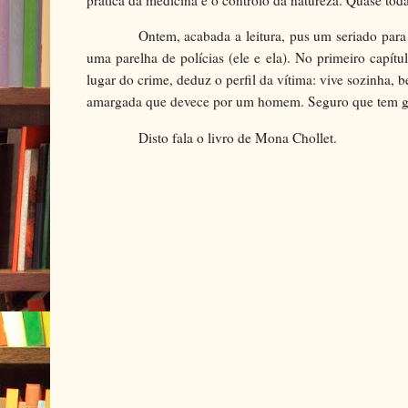
prática da medicina e o controlo da natureza. Quase toda
Ontem, acabada a leitura, pus um seriado para
uma parelha de polícias (ele e ela). No primeiro capít
lugar do crime, deduz o perfil da vítima: vive sozinha, 
amargada que devece por um homem. Seguro que tem gat
Disto fala o livro de Mona Chollet.