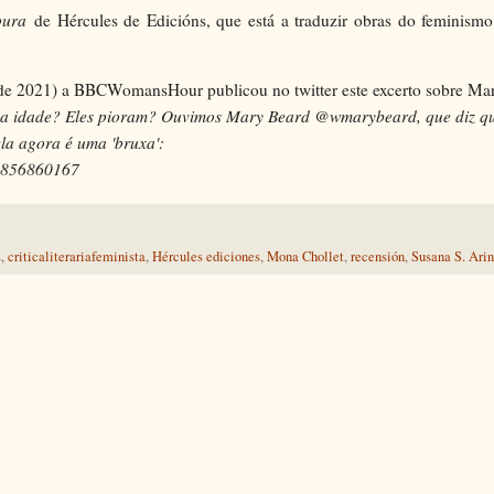
pura
de Hércules de Edicións, que está a traduzir obras do feminismo
o de 2021) a BBCWomansHour publicou no twitter este excerto sobre Ma
 a idade? Eles pioram? Ouvimos Mary Beard @wmarybeard, que diz q
la agora é uma 'bruxa':
29856860167
s
,
criticaliterariafeminista
,
Hércules ediciones
,
Mona Chollet
,
recensión
,
Susana S. Arin