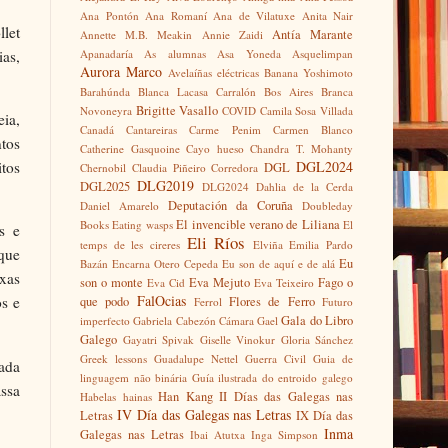
Ana Pontón
Ana Romaní
Ana de Vilatuxe
Anita Nair
let
Antía Marante
Annette M.B. Meakin
Annie Zaidi
as,
Apanadaría
As alumnas
Asa Yoneda
Asquelimpan
Aurora Marco
Avelaíñas eléctricas
Banana Yoshimoto
Barahúnda
Blanca Lacasa Carralón
Bos Aires
Branca
Brigitte Vasallo
Novoneyra
COVID
Camila Sosa Villada
eia,
Canadá
Cantareiras
Carme Penim
Carmen Blanco
tos
Catherine Gasquoine
Cayo hueso
Chandra T. Mohanty
DGL2024
itos
DGL
Chernobil
Claudia Piñeiro
Corredora
DLG2019
DGL2025
DLG2024
Dahlia de la Cerda
Deputación da Coruña
Daniel Amarelo
Doubleday
El invencible verano de Liliana
Books
Eating wasps
El
s e
Eli Ríos
temps de les cireres
Elviña
Emilia Pardo
 que
Eu
Bazán
Encarna Otero Cepeda
Eu son de aquí e de alá
xas
son o monte
Eva Mejuto
Fago o
Eva Cid
Eva Teixeiro
FalOcias
os e
que podo
Flores de Ferro
Ferrol
Futuro
Gala do Libro
imperfecto
Gabriela Cabezón Cámara
Gael
Galego
Gayatri Spivak
Giselle Vinokur
Gloria Sánchez
Greek lessons
Guadalupe Nettel
Guerra Civil
Guia de
cada
linguagem não binária
Guía ilustrada do entroido galego
assa
Han Kang
II Días das Galegas nas
Habelas hainas
IV Día das Galegas nas Letras
Letras
IX Día das
Inma
Galegas nas Letras
Ibai Atutxa
Inga Simpson