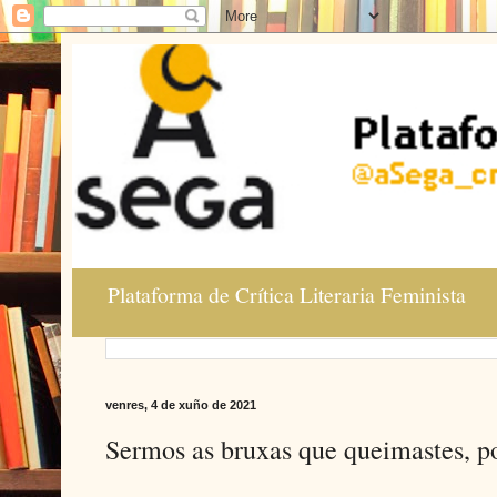
Plataforma de Crítica Literaria Feminista
venres, 4 de xuño de 2021
Sermos as bruxas que queimastes, p