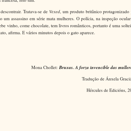
 francesa, isso sim.
 descontrair. Tratava-se de
Vexed
, um produto britânico protagonizado
ulo um assassino em série mata mulheres. O polícia, na inspeção ocula
bebe vinho, come chocolate, tem livros românticos, portanto é uma solte
o, afirma. E vários minutos depois o gato aparece.
Bruxas. A forza invencible das muller
Mona Chollet:
Tradução de Ánxela Graci
Hércules de Edicións, 