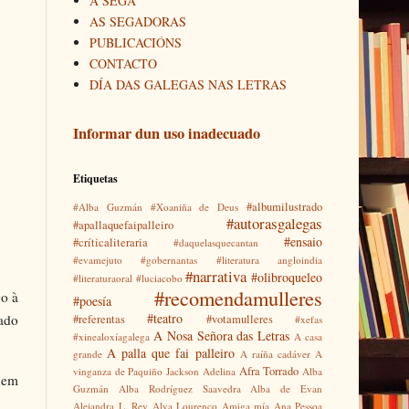
A SEGA
AS SEGADORAS
PUBLICACIÓNS
CONTACTO
DÍA DAS GALEGAS NAS LETRAS
Informar dun uso inadecuado
Etiquetas
#albumilustrado
#Alba Guzmán
#Xoaniña de Deus
#autorasgalegas
#apallaquefaipalleiro
#ensaio
#críticaliteraria
#daquelasquecantan
#evamejuto
#gobernantas
#literatura angloindia
#narrativa
#olibroqueleo
#literaturaoral
#luciacobo
#recomendamulleres
go à
#poesía
#teatro
ado
#referentas
#votamulleres
#xefas
A Nosa Señora das Letras
#xinealoxíagalega
A casa
A palla que fai palleiro
grande
A raíña cadáver
A
Afra Torrado
vinganza de Paquiño Jackson
Adelina
Alba
nem
Guzmán
Alba Rodríguez Saavedra
Alba de Evan
Alejandra L. Rey
Alva Lourenço
Amiga mía
Ana Pessoa