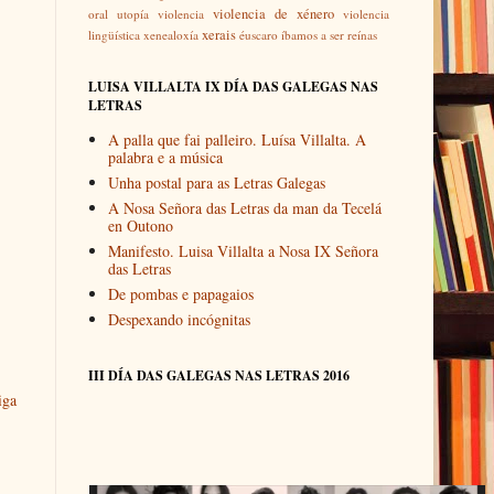
violencia de xénero
oral
utopía
violencia
violencia
xerais
lingüística
xenealoxía
éuscaro
íbamos a ser reínas
LUISA VILLALTA IX DÍA DAS GALEGAS NAS
LETRAS
A palla que fai palleiro. Luísa Villalta. A
palabra e a música
Unha postal para as Letras Galegas
A Nosa Señora das Letras da man da Tecelá
en Outono
Manifesto. Luisa Villalta a Nosa IX Señora
das Letras
De pombas e papagaios
Despexando incógnitas
III DÍA DAS GALEGAS NAS LETRAS 2016
iga