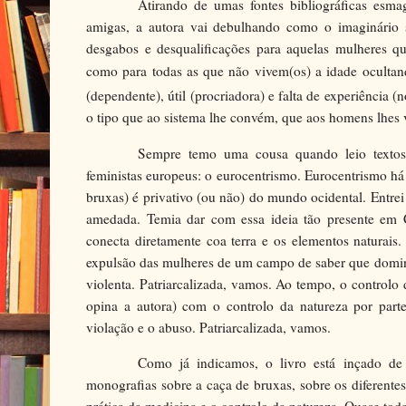
Atirando de umas fontes bibliográficas esm
amigas, a autora vai debulhando como o imaginário so
desgabos e desqualificações para aquelas mulheres q
como para todas as que não vivem(os) a idade ocultan
(dependente), útil (procriadora) e falta de experiência
o tipo que ao sistema lhe convém, que aos homens lhe
Sempre temo uma cousa quando leio textos 
feministas europeus: o eurocentrismo. Eurocentrismo há
bruxas) é privativo (ou não) do mundo ocidental. Entrei
amedada. Temia dar com essa ideia tão presente em 
conecta diretamente coa terra e os elementos naturai
expulsão das mulheres de um campo de saber que domin
violenta. Patriarcalizada, vamos. Ao tempo, o controlo
opina a autora) com o controlo da natureza por part
violação e o abuso. Patriarcalizada, vamos.
Como já indicamos, o livro está inçado de 
monografias sobre a caça de bruxas, sobre os diferentes