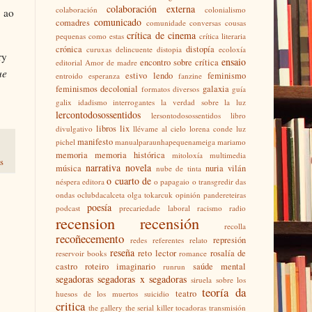
colaboración externa
colaboración
colonialismo
 ao
comunicado
comadres
comunidade
conversas
cousas
crítica de cinema
pequenas como estas
crítica literaria
crónica
distopía
curuxas
delincuente
distopia
ecoloxía
ry
ensaio
encontro sobre crítica
editorial Amor de madre
ue
estivo lendo
feminismo
entroido
esperanza
fanzine
feminismos decolonial
galaxia
formatos diversos
guía
galix
idadismo
interrogantes
la verdad sobre la luz
lercontodosossentidos
lersontodosossentidos
libro
libros
lix
divulgativo
llévame al cielo
lorena conde
luz
manifesto
pichel
manualparaunhapequenameiga
mariamo
memoria
memoria histórica
mitoloxía
multimedia
s
narrativa
novela
música
nuria vilán
nube de tinta
o cuarto de
néspera editora
o papagaio
o transgredir das
ondas
oclubdacalceta
olga tokarcuk
opinión
pandereteiras
poesía
podcast
precariedade laboral
racismo
radio
recension
recensión
recolla
recoñecemento
represión
redes
referentes
relato
reseña
reto lector
rosalía de
reservoir books
romance
castro
roteiro imaginario
saúde mental
runrun
segadoras
segadoras x segadoras
siruela
sobre los
teoría da
teatro
huesos de los muertos
suicidio
critica
the gallery
the serial killer
tocadoras
transmisión