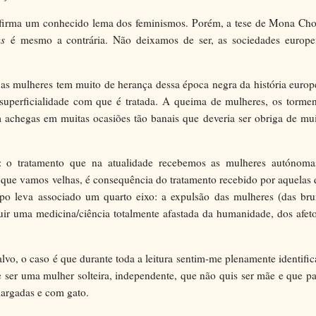
afirma um conhecido lema dos feminismos. Porém, a tese de Mona Chol
es
é mesmo a contrária. Não deixamos de ser, as sociedades europei
as mulheres tem muito de herança dessa época negra da história europ
superficialidade com que é tratada. A queima de mulheres, os tormen
m achegas em muitas ocasiões tão banais que deveria ser obriga de mu
s: o tratamento que na atualidade recebemos as mulheres autónoma
 que vamos velhas, é consequência do tratamento recebido por aquelas
po leva associado um quarto eixo: a expulsão das mulheres (das bru
ruir uma medicina/ciência totalmente afastada da humanidade, dos afet
lvo, o caso é que durante toda a leitura sentim-me plenamente identifi
e ser uma mulher solteira, independente, que não quis ser mãe e que p
amargadas e com gato.