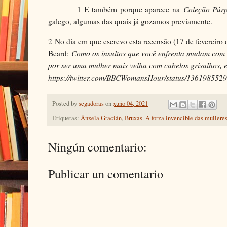
1
E também porque aparece na
Coleção Púr
galego, algumas das quais já gozamos previamente.
2
No dia em que escrevo esta recensão (17 de fevereir
Beard:
Como os insultos que você enfrenta mudam com
por ser uma mulher mais velha com cabelos grisalhos, e
https://twitter.com/BBCWomansHour/status/13619855
Posted by
segadoras
on
xuño 04, 2021
Etiquetas:
Ánxela Gracián
,
Bruxas. A forza invencible das mullere
Ningún comentario:
Publicar un comentario