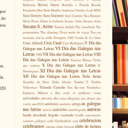
Rivera Garza
Reflexión
Rodolfo e Priscila
Rosalía
Fernández Rial
Ruth Matilda Anderson
SAndra Lodi
SIDA
 por
Sara Gerrero
Sara Guerrero
Sesé Canitrot
Sica Romero
r do
Silvia Penas
Sobre la barbarie
Susana Arins
Susana Aríns
iroa
Susana S. Arins
Tamara Andrés
The comeback
The
premonition
The shinning
Tiven medo de vogar
Tras esa
montaña está la orilla
Trompeta
UDC
Ursula K. Le Guin
Uxía Casal
V Día das
Uxue Alberdi
Uxía Rodríguez
VI Día das Galegas nas
Galegas nas Letras
Letras
VII Día das Galegas nas Letras
VIII
VIH
Día das Galegas nas Letras
Vanessa Blanco
Verba
X Día das Galegas nas Letras
es
.
que comeza
X.
XI Día das Galegas nas Letras
Domínguez
XII Día das Galegas nas Letras
Xela Arias
án.
Xoaniña de Deus
Xulia Alonso
Yamini T. Prabhu
Yolanda Castaño
Yellowface
Yun Ko-eun
Yunderkys
2020
Espinosa Miñoso
a ilha onde as mulheres voam
actividades
adicción
alba rozas
alfaguara
ana alonso
ana
as galegas
antoloxía
artigo
varela
ano2024
artefacto
nas letras
autoras
audiolibro
através
autobiografia
banda deseñada
begoña caamaño
braille
cancioneiro
celebración
cantares gallegos
carla Guelfenbein
casa
celebramos
clube de lectura
cinema
claire keegan