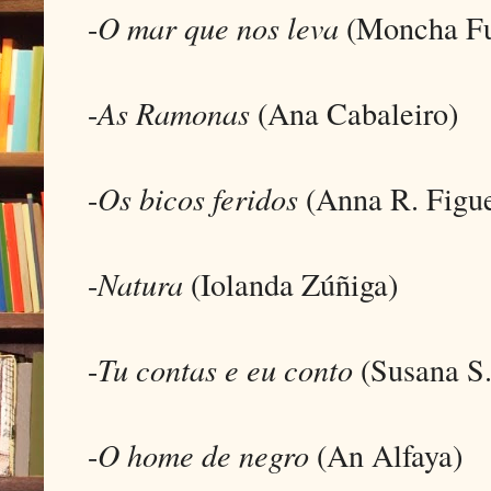
-
O mar que nos leva
(Moncha Fu
-
As Ramonas
(Ana Cabaleiro)
-
Os bicos feridos
(Anna R. Figue
-
Natura
(Iolanda Zúñiga)
-
Tu contas e eu conto
(Susana S.
-
O home de negro
(An Alfaya)