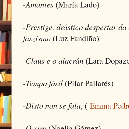
-
Amantes
(María Lado)
-
Prestige, drástico despertar da
faszismo
(Luz Fandiño)
-
Claus e o alacrán
(Lara Dopaz
-
Tempo fósil
(Pilar Pallarés)
-
Disto non se fala
, (
Emma Pedre
-
O xiro
(Noelia Gómez)