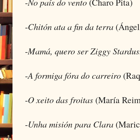
-
No país do vento
(Charo Pita)
-
Chitón ata a fin da terra
(Ángel
-
Mamá, quero ser Ziggy Stardus
-
A formiga fóra do carreiro
(Raq
-
O xeito das froitas
(María Reim
-
Unha misión para Clara
(Maric