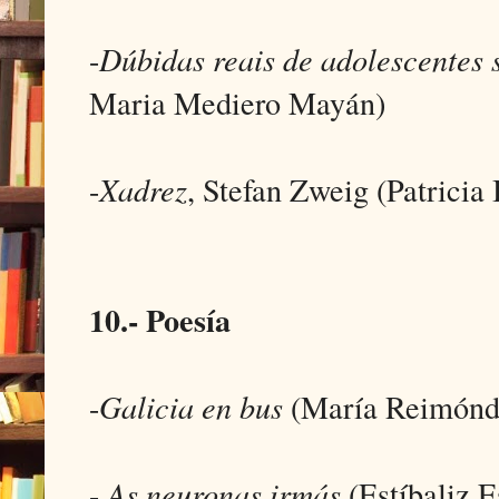
-
Dúbidas reais de adolescentes 
Maria Mediero Mayán)
-
Xadrez
, Stefan Zweig (Patricia
10.- Poesía
-
Galicia en bus
(María Reimónd
-
As neuronas irmás
(Estíbaliz E