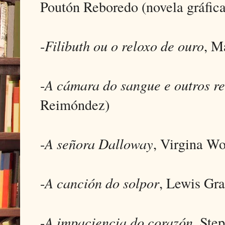
Poutón Reboredo (novela gráfica
-
Filibuth ou o reloxo de ouro
, M
-
A cámara do sangue e outros re
Reimóndez)
-
A señora Dalloway
, Virgina Wo
-
A canción do solpor
, Lewis Gra
-
A impaciencia do corazón
, Ste