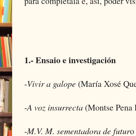
para completala e, así, poder vis
1.- Ensaio e investigación
-
Vivir a galope
(María Xosé Que
-
A voz insurrecta
(Montse Pena 
-
M.V. M. sementadora de futur
o