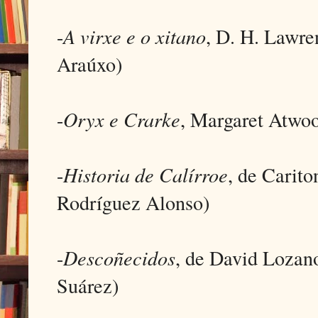
-
A virxe e o xitano
, D. H. Lawre
Araúxo)
-
Oryx e Crarke
, Margaret Atwood
-
Historia de Calírroe
, de Carito
Rodríguez Alonso)
-
Descoñecidos
, de David Lozan
Suárez)