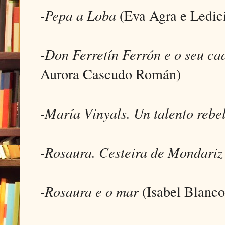
-
Pepa a Loba
(Eva Agra e Ledic
-
Don Ferretín Ferrón e o seu c
Aurora Cascudo Román)
-
María Vinyals. Un talento rebe
-
Rosaura. Cesteira de Mondariz
-
Rosaura e o mar
(Isabel Blanc