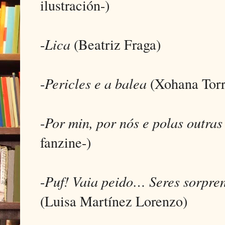
ilustración-)
-
Lica
(Beatriz Fraga)
-
Pericles e a balea
(Xohana Torr
-
Por min, por nós e polas outra
fanzine-)
-
Puf! Vaia peido… Seres sorpre
(Luisa Martínez Lorenzo)