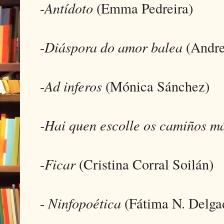
-
Antídoto
(Emma Pedreira)
-
Diáspora do amor balea
(Andre
-
Ad inferos
(Mónica Sánchez)
-Hai quen escolle os camiños m
-
Ficar
(Cristina Corral Soilán)
-
Ninfopoética
(Fátima N. Delga