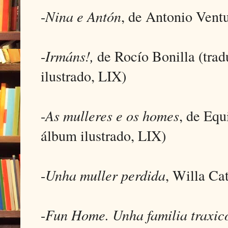
-
Nina e Antón
, de Antonio Vent
-
Irmáns!,
de Rocío Bonilla (trad
ilustrado, LIX)
-
As mulleres e os homes
, de Equ
álbum ilustrado, LIX)
-
Unha muller perdida
, Willa Ca
-
Fun Home. Unha familia traxi