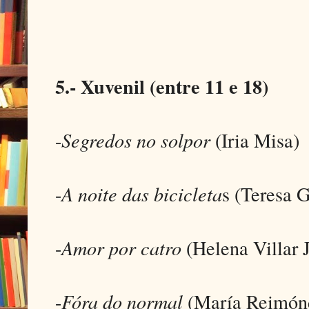
5.- Xuvenil (entre 11 e 18)
-
Segredos no solpor
(Iria Misa)
-
A noite das bicicleta
s (Teresa 
-
Amor por catro
(Helena Villar 
-
Fóra do normal
(María Reimón