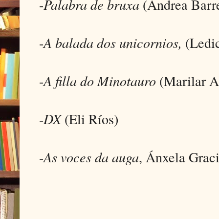
-
Palabra de bruxa
(Andrea Barre
-
A balada dos unicornios,
(Ledic
-
A filla do Minotauro
(Marilar A
-
DX
(Eli Ríos)
-
As voces da auga
, Ánxela Grac