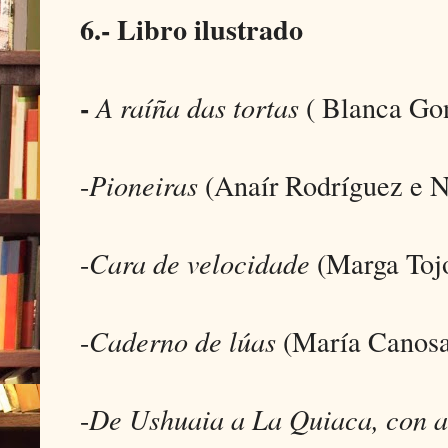
6.- Libro ilustrado
-
A raíña das tortas
( Blanca Go
-
Pioneiras
(Anaír Rodríguez e N
-
Cara de velocidade
(Marga Tojo
-
Caderno de lúas
(María Canosa
-
De Ushuaia a La Quiaca, con 