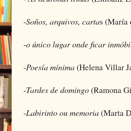
-
Soños, arquivos, carta
s (María 
-
o único lugar onde ficar inmóbi
-
Poesía mínima
(Helena Villar J
-
Tardes de domingo
(Ramona Gi
-
Labirinto ou memoria
(Marta D