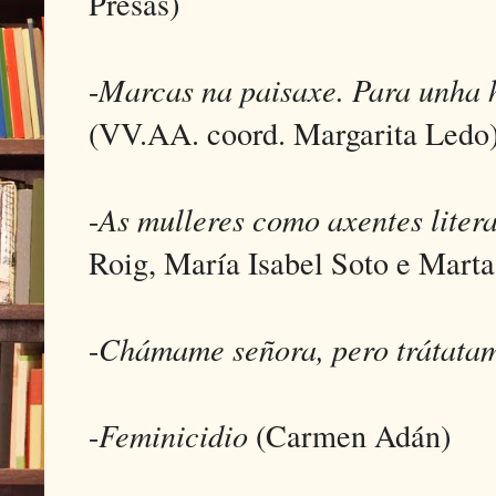
Presas)
-
Marcas na paisaxe. Para unha h
(VV.AA. coord. Margarita Ledo
-
As mulleres como axentes liter
Roig, María Isabel Soto e Marta
-
Chámame señora, pero trátata
-
Feminicidio
(Carmen Adán)