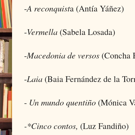
-
A reconquist
a (Antía Yáñez)
-
Vermella
(Sabela Losada)
-
Macedonia de versos
(Concha 
-
Laia
(Baia Fernández de la Tor
-
Un mundo quentiño
(Mónica Va
-*Cinco contos,
(Luz Fandiño)