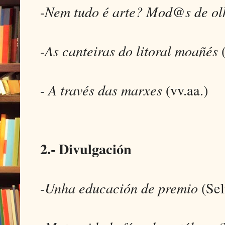
-
Nem tudo é arte? Mod@s de ol
-
As canteiras do litoral moañés
(
-
A través das marxes
(vv.aa.)
2.- Divulgación
-
Unha educación de premio
(Sel