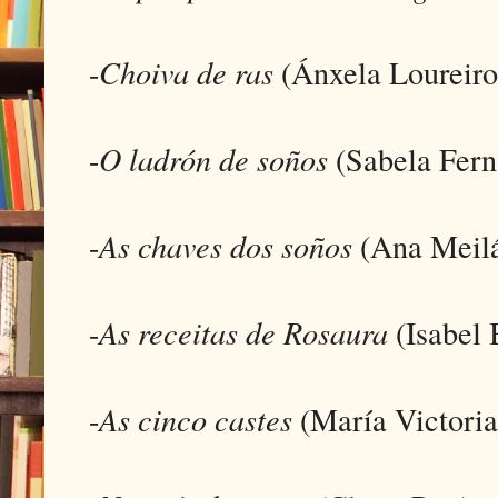
-
Choiva de ras
(Ánxela Loureiro
-
O ladrón de soños
(Sabela Fern
-
As chaves dos soños
(Ana Meilá
-
As receitas de Rosaura
(Isabel 
-
As cinco castes
(María Victoria