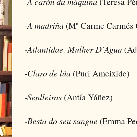
-
A carón da máquina
(Teresa Pér
-
A madriña
(Mª Carme Carmés 
-
Atlantidae. Mulher D´Agua
(Ad
-
Claro de lúa
(Puri Ameixide)
-
Senlleiras
(Antía Yáñez)
-
Besta do seu sangue
(Emma Ped