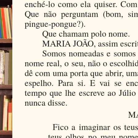
enché-lo como ela quiser. Com
Que não perguntam (bom, sim
pingue-pongue?).
Que chamam polo nome.
MARIA JOÃO, assim escrito
Somos nomeadas e somos m
nome real, o seu, não o escolhi
dê com uma porta que abrir, um
espelho. Para si. E vai se e
tempo que lhe escreve ao Júlio
nunca disse.
M
Fico a imaginar os teu
teus olhos no meu nome.