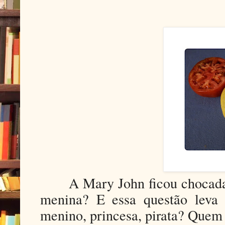
A
Mary
J
ohn ficou chocad
menina? E essa quest
ão leva
menino, princesa, pirata? Quem 