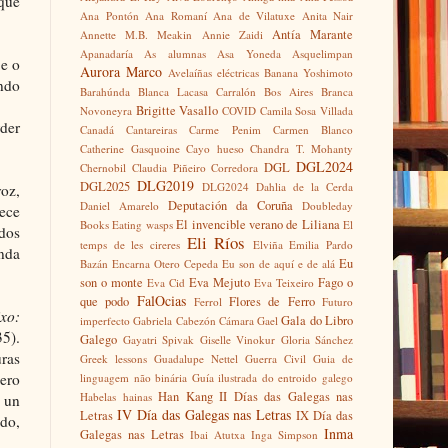
 que
Ana Pontón
Ana Romaní
Ana de Vilatuxe
Anita Nair
Antía Marante
Annette M.B. Meakin
Annie Zaidi
Apanadaría
As alumnas
Asa Yoneda
Asquelimpan
 e o
Aurora Marco
Avelaíñas eléctricas
Banana Yoshimoto
ando
Barahúnda
Blanca Lacasa Carralón
Bos Aires
Branca
Brigitte Vasallo
Novoneyra
COVID
Camila Sosa Villada
rder
Canadá
Cantareiras
Carme Penim
Carmen Blanco
Catherine Gasquoine
Cayo hueso
Chandra T. Mohanty
DGL2024
DGL
Chernobil
Claudia Piñeiro
Corredora
DLG2019
DGL2025
DLG2024
Dahlia de la Cerda
voz,
Deputación da Coruña
Daniel Amarelo
Doubleday
ece
El invencible verano de Liliana
Books
Eating wasps
El
dos
Eli Ríos
temps de les cireres
Elviña
Emilia Pardo
índa
Eu
Bazán
Encarna Otero Cepeda
Eu son de aquí e de alá
son o monte
Eva Mejuto
Fago o
Eva Cid
Eva Teixeiro
FalOcias
que podo
Flores de Ferro
Ferrol
Futuro
xo:
Gala do Libro
imperfecto
Gabriela Cabezón Cámara
Gael
5).
Galego
Gayatri Spivak
Giselle Vinokur
Gloria Sánchez
ras
Greek lessons
Guadalupe Nettel
Guerra Civil
Guia de
pero
linguagem não binária
Guía ilustrada do entroido galego
Han Kang
II Días das Galegas nas
Habelas hainas
i un
IV Día das Galegas nas Letras
Letras
IX Día das
do,
Inma
Galegas nas Letras
Ibai Atutxa
Inga Simpson