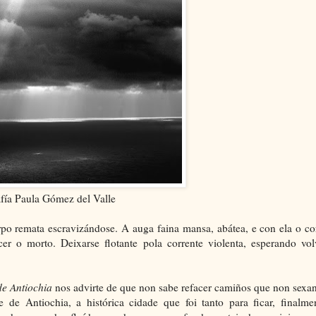
fía Paula Gómez del Valle
orpo remata escravizándose. A auga faina mansa, abátea, e con ela o c
cer o morto. Deixarse flotante pola corrente violenta, esperando vol
de Antiochia
nos advirte de que non sabe refacer camiños que non sexa
de Antiochia, a histórica cidade que foi tanto para ficar, finalmen