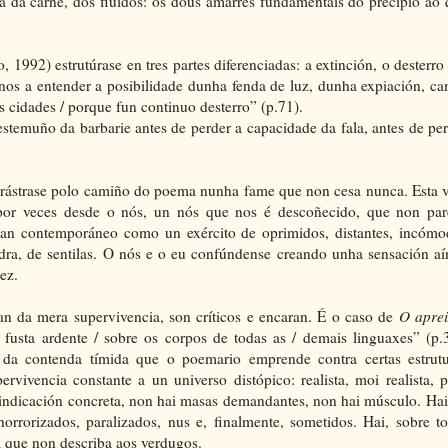
a da carne, dos fluídos: os dous amarres fundamentais do precipio ao
1992) estrutúrase en tres partes diferenciadas: a extinción, o desterro
danos a entender a posibilidade dunha fenda de luz, dunha expiación, c
 cidades / porque fun continuo desterro” (p.71).
estemuño da barbarie antes de perder a capacidade da fala, antes de pe
 arrástrase polo camiño do poema nunha fame que non cesa nunca. Esta 
e por veces desde o nós, un nós que nos é descoñecido, que non par
tan contemporáneo como un exército de oprimidos, distantes, incómo
adra, de sentilas. O nós e o eu confúndense creando unha sensación a
ez.
n da mera supervivencia, son críticos e encaran. É o caso de
O aprei
sta ardente / sobre os corpos de todas as / demais linguaxes” (p.3
o da contenda tímida que o poemario emprende contra certas estrutu
rvivencia constante a un universo distópico: realista, moi realista, 
indicación concreta, non hai masas demandantes, non hai músculo. Ha
rrorizados, paralizados, nus e, finalmente, sometidos. Hai, sobre to
da que non describa aos verdugos.