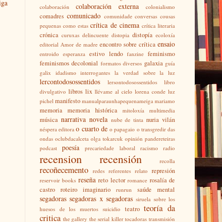
iga
colaboración externa
colaboración
colonialismo
comunicado
comadres
comunidade
conversas
cousas
crítica de cinema
pequenas como estas
crítica literaria
crónica
distopía
curuxas
delincuente
distopia
ecoloxía
ensaio
encontro sobre crítica
editorial Amor de madre
estivo lendo
feminismo
entroido
esperanza
fanzine
feminismos decolonial
galaxia
formatos diversos
guía
galix
idadismo
interrogantes
la verdad sobre la luz
lercontodosossentidos
lersontodosossentidos
libro
libros
lix
divulgativo
llévame al cielo
lorena conde
luz
manifesto
pichel
manualparaunhapequenameiga
mariamo
memoria
memoria histórica
mitoloxía
multimedia
narrativa
novela
música
nuria vilán
nube de tinta
o cuarto de
néspera editora
o papagaio
o transgredir das
ondas
oclubdacalceta
olga tokarcuk
opinión
pandereteiras
poesía
podcast
precariedade laboral
racismo
radio
recension
recensión
recolla
recoñecemento
represión
redes
referentes
relato
reseña
reto lector
rosalía de
reservoir books
romance
castro
roteiro imaginario
saúde mental
runrun
segadoras
segadoras x segadoras
siruela
sobre los
teoría da
teatro
huesos de los muertos
suicidio
critica
the gallery
the serial killer
tocadoras
transmisión