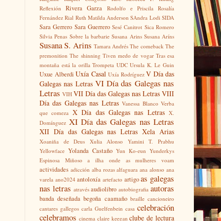
Rivera Garza
Reflexión
Rodolfo e Priscila
Rosalía
Fernández Rial
Ruth Matilda Anderson
SAndra Lodi
SIDA
Sara Gerrero
Sara Guerrero
Sesé Canitrot
Sica Romero
Silvia Penas
Sobre la barbarie
Susana Arins
Susana Aríns
Susana S. Arins
Tamara Andrés
The comeback
The
premonition
The shinning
Tiven medo de vogar
Tras esa
montaña está la orilla
Trompeta
UDC
Ursula K. Le Guin
Uxía Casal
V Día das
Uxue Alberdi
Uxía Rodríguez
VI Día das Galegas nas
Galegas nas Letras
Letras
VII Día das Galegas nas Letras
VIII
VIH
Día das Galegas nas Letras
Vanessa Blanco
Verba
X Día das Galegas nas Letras
que comeza
X.
XI Día das Galegas nas Letras
Domínguez
XII Día das Galegas nas Letras
Xela Arias
Xoaniña de Deus
Xulia Alonso
Yamini T. Prabhu
Yolanda Castaño
Yellowface
Yun Ko-eun
Yunderkys
Espinosa Miñoso
a ilha onde as mulheres voam
actividades
adicción
alba rozas
alfaguara
ana alonso
ana
as galegas
antoloxía
artigo
varela
ano2024
artefacto
nas letras
autoras
audiolibro
através
autobiografia
banda deseñada
begoña caamaño
braille
cancioneiro
celebración
cantares gallegos
carla Guelfenbein
casa
celebramos
clube de lectura
cinema
claire keegan