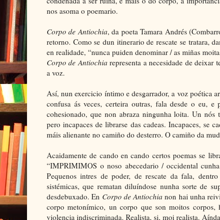
condenada a ser ruína, e máis o do corpo, a importanci
nos asoma o poemario.
Corpo de Antiochia
, da poeta Tamara Andrés (Combarro, 
retorno. Como se dun itinerario de rescate se tratara, 
en realidade, “nunca puiden denominar / as miñas moitas
Corpo de Antiochia
representa
a necesidade de deixar t
a voz.
Así, nun exercicio íntimo e desgarrador, a voz poética
confusa ás veces, certeira outras, fala desde o eu, 
cohesionado, que non abraza ningunha loita. Un nós 
pero incapaces de librarse das cadeas. Incapaces, se c
máis alienante no camiño do desterro. O camiño da mud
Acaidamente de cando en cando certos poemas se libra
“IMPRIMIMOS o noso abecedario / occidental cunha fu
Pequenos intres de poder, de rescate da fala, dentr
sistémicas, que rematan diluíndose nunha sorte de supe
desdebuxado. En
Corpo de Antiochia
non hai unha reiv
corpo metonímico, un corpo que son moitos corpos, ho
violencia indiscriminada. Realista, si, moi realista. Aín