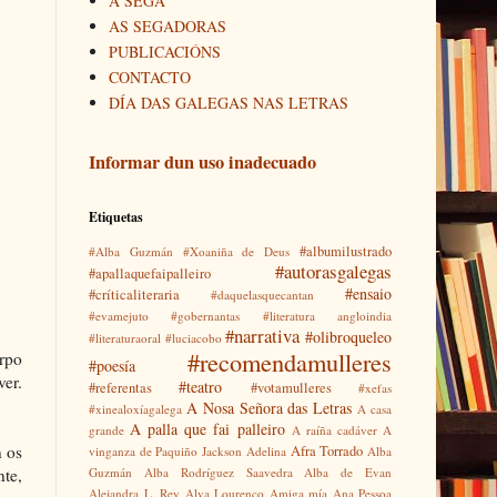
A SEGA
AS SEGADORAS
PUBLICACIÓNS
CONTACTO
DÍA DAS GALEGAS NAS LETRAS
Informar dun uso inadecuado
Etiquetas
#albumilustrado
#Alba Guzmán
#Xoaniña de Deus
#autorasgalegas
#apallaquefaipalleiro
#ensaio
#críticaliteraria
#daquelasquecantan
#evamejuto
#gobernantas
#literatura angloindia
#narrativa
#olibroqueleo
#literaturaoral
#luciacobo
#recomendamulleres
orpo
#poesía
ver.
#teatro
#referentas
#votamulleres
#xefas
A Nosa Señora das Letras
#xinealoxíagalega
A casa
A palla que fai palleiro
grande
A raíña cadáver
A
n os
Afra Torrado
vinganza de Paquiño Jackson
Adelina
Alba
te,
Guzmán
Alba Rodríguez Saavedra
Alba de Evan
Alejandra L. Rey
Alva Lourenço
Amiga mía
Ana Pessoa