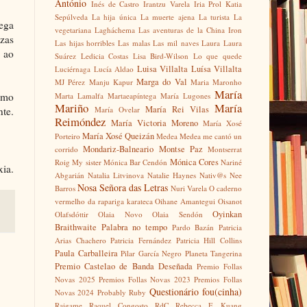
António
Inés de Castro
Irantzu Varela
Iria Prol
Katia
Sepúlveda
La hija única
La muerte ajena
La turista
La
rega
vegetariana
Lagháchema
Las aventuras de la China Iron
nzas
Las hijas horribles
Las malas
Las mil naves
Laura
Laura
o ao
Suárez
Ledicia Costas
Lisa Bird-Wilson
Lo que quede
Luisa Villalta
Luísa Villalta
Luciérnaga
Lucía Aldao
Marga do Val
MJ Pérez
Manju Kapur
Maria Maronho
María
como
Marta Lamalfa
Martaeapíntega
María Lugones
Mariño
María
María Rei Vilas
nte.
María Ovelar
Reimóndez
María Victoria Moreno
María Xosé
María Xosé Queizán
Porteiro
Medea
Medea me cantó un
Mondariz-Balneario
Montse Paz
corrido
Montserrat
Mónica Cores
Roig
My sister
Mónica Bar Cendón
Nariné
xia.
Abgarián
Natalia Litvinova
Natalie Haynes
Nativ@s
Nee
Nosa Señora das Letras
Barros
Nuri Varela
O caderno
vermelho da rapariga karateca
Oihane Amantegui
Oisanot
Oyinkan
Olafsdóttir
Olaia Novo
Olaia Sendón
Braithwaite
Palabra no tempo
Pardo Bazán
Patricia
Arias Chachero
Patricia Fernández
Patricia Hill Collins
Paula Carballeira
Pilar García Negro
Planeta Tangerina
Premio Castelao de Banda Deseñada
Premio Follas
Novas 2025
Premios Follas Novas 2023
Premios Follas
Questionário fou(cinha)
Novas 2024
Probably Ruby
Raigame
Raquel Congosto
RdC
Rebecca F. Kuang