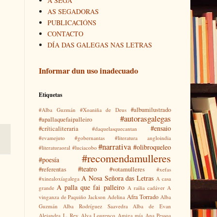
A SEGA
AS SEGADORAS
PUBLICACIÓNS
CONTACTO
DÍA DAS GALEGAS NAS LETRAS
Informar dun uso inadecuado
Etiquetas
#albumilustrado
#Alba Guzmán
#Xoaniña de Deus
#autorasgalegas
#apallaquefaipalleiro
#ensaio
#críticaliteraria
#daquelasquecantan
#evamejuto
#gobernantas
#literatura angloindia
#narrativa
#olibroqueleo
#literaturaoral
#luciacobo
#recomendamulleres
#poesía
#teatro
#referentas
#votamulleres
#xefas
A Nosa Señora das Letras
#xinealoxíagalega
A casa
A palla que fai palleiro
grande
A raíña cadáver
A
Afra Torrado
vinganza de Paquiño Jackson
Adelina
Alba
Guzmán
Alba Rodríguez Saavedra
Alba de Evan
Alejandra L. Rey
Alva Lourenço
Amiga mía
Ana Pessoa