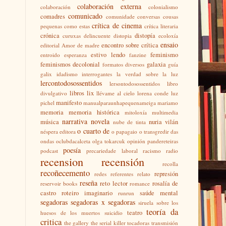
colaboración externa
colaboración
colonialismo
comunicado
comadres
comunidade
conversas
cousas
crítica de cinema
pequenas como estas
crítica literaria
crónica
distopía
curuxas
delincuente
distopia
ecoloxía
ensaio
encontro sobre crítica
editorial Amor de madre
estivo lendo
feminismo
entroido
esperanza
fanzine
feminismos decolonial
galaxia
formatos diversos
guía
galix
idadismo
interrogantes
la verdad sobre la luz
lercontodosossentidos
lersontodosossentidos
libro
libros
lix
divulgativo
llévame al cielo
lorena conde
luz
manifesto
pichel
manualparaunhapequenameiga
mariamo
memoria
memoria histórica
mitoloxía
multimedia
narrativa
novela
música
nuria vilán
nube de tinta
o cuarto de
néspera editora
o papagaio
o transgredir das
ondas
oclubdacalceta
olga tokarcuk
opinión
pandereteiras
poesía
podcast
precariedade laboral
racismo
radio
recension
recensión
recolla
recoñecemento
represión
redes
referentes
relato
reseña
reto lector
rosalía de
reservoir books
romance
castro
roteiro imaginario
saúde mental
runrun
segadoras
segadoras x segadoras
siruela
sobre los
teoría da
teatro
huesos de los muertos
suicidio
critica
the gallery
the serial killer
tocadoras
transmisión