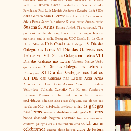
Rivera Garza
Reflexión
Rodolfo e Priscila
Rosalía
Fernández Rial
Ruth Matilda Anderson
SAndra Lodi
SIDA
Sara Gerrero
Sara Guerrero
Sesé Canitrot
Sica Romero
Silvia Penas
Sobre la barbarie
Susana Arins
Susana Aríns
Susana S. Arins
Tamara Andrés
The comeback
The
premonition
The shinning
Tiven medo de vogar
Tras esa
montaña está la orilla
Trompeta
UDC
Ursula K. Le Guin
Uxía Casal
V Día das
Uxue Alberdi
Uxía Rodríguez
VI Día das Galegas nas
Galegas nas Letras
Letras
VII Día das Galegas nas Letras
VIII
VIH
Día das Galegas nas Letras
Vanessa Blanco
Verba
X Día das Galegas nas Letras
que comeza
X.
XI Día das Galegas nas Letras
Domínguez
XII Día das Galegas nas Letras
Xela Arias
Xoaniña de Deus
Xulia Alonso
Yamini T. Prabhu
Yolanda Castaño
Yellowface
Yun Ko-eun
Yunderkys
Espinosa Miñoso
a ilha onde as mulheres voam
actividades
adicción
alba rozas
alfaguara
ana alonso
ana
as galegas
antoloxía
artigo
varela
ano2024
artefacto
nas letras
autoras
audiolibro
através
autobiografia
banda deseñada
begoña caamaño
braille
cancioneiro
celebración
cantares gallegos
carla Guelfenbein
casa
celebramos
clube de lectura
cinema
claire keegan