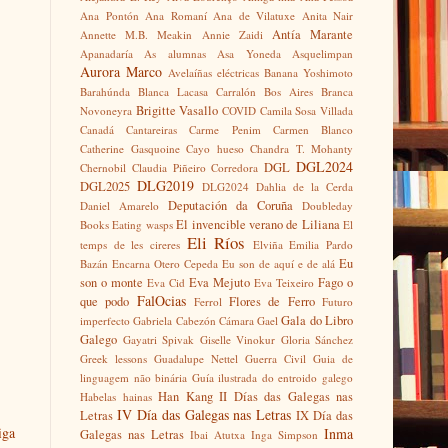
Ana Pontón
Ana Romaní
Ana de Vilatuxe
Anita Nair
Antía Marante
Annette M.B. Meakin
Annie Zaidi
Apanadaría
As alumnas
Asa Yoneda
Asquelimpan
Aurora Marco
Avelaíñas eléctricas
Banana Yoshimoto
Barahúnda
Blanca Lacasa Carralón
Bos Aires
Branca
Brigitte Vasallo
Novoneyra
COVID
Camila Sosa Villada
Canadá
Cantareiras
Carme Penim
Carmen Blanco
Catherine Gasquoine
Cayo hueso
Chandra T. Mohanty
DGL2024
DGL
Chernobil
Claudia Piñeiro
Corredora
DLG2019
DGL2025
DLG2024
Dahlia de la Cerda
Deputación da Coruña
Daniel Amarelo
Doubleday
El invencible verano de Liliana
Books
Eating wasps
El
Eli Ríos
temps de les cireres
Elviña
Emilia Pardo
Eu
Bazán
Encarna Otero Cepeda
Eu son de aquí e de alá
son o monte
Eva Mejuto
Fago o
Eva Cid
Eva Teixeiro
FalOcias
que podo
Flores de Ferro
Ferrol
Futuro
Gala do Libro
imperfecto
Gabriela Cabezón Cámara
Gael
Galego
Gayatri Spivak
Giselle Vinokur
Gloria Sánchez
Greek lessons
Guadalupe Nettel
Guerra Civil
Guia de
linguagem não binária
Guía ilustrada do entroido galego
Han Kang
II Días das Galegas nas
Habelas hainas
IV Día das Galegas nas Letras
Letras
IX Día das
iga
Inma
Galegas nas Letras
Ibai Atutxa
Inga Simpson