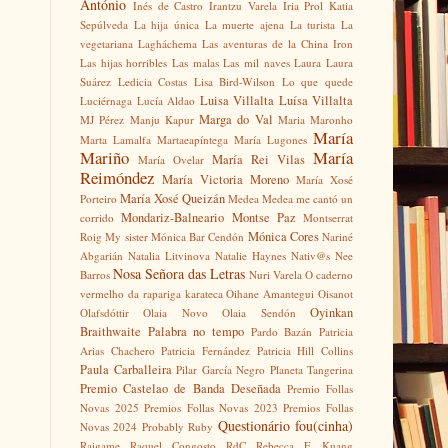
António
Inés de Castro
Irantzu Varela
Iria Prol
Katia
Sepúlveda
La hija única
La muerte ajena
La turista
La
vegetariana
Lagháchema
Las aventuras de la China Iron
Las hijas horribles
Las malas
Las mil naves
Laura
Laura
Suárez
Ledicia Costas
Lisa Bird-Wilson
Lo que quede
Luisa Villalta
Luísa Villalta
Luciérnaga
Lucía Aldao
Marga do Val
MJ Pérez
Manju Kapur
Maria Maronho
María
Marta Lamalfa
Martaeapíntega
María Lugones
Mariño
María
María Rei Vilas
María Ovelar
Reimóndez
María Victoria Moreno
María Xosé
María Xosé Queizán
Porteiro
Medea
Medea me cantó un
Mondariz-Balneario
Montse Paz
corrido
Montserrat
Mónica Cores
Roig
My sister
Mónica Bar Cendón
Nariné
Abgarián
Natalia Litvinova
Natalie Haynes
Nativ@s
Nee
Nosa Señora das Letras
Barros
Nuri Varela
O caderno
vermelho da rapariga karateca
Oihane Amantegui
Oisanot
Oyinkan
Olafsdóttir
Olaia Novo
Olaia Sendón
Braithwaite
Palabra no tempo
Pardo Bazán
Patricia
Arias Chachero
Patricia Fernández
Patricia Hill Collins
Paula Carballeira
Pilar García Negro
Planeta Tangerina
Premio Castelao de Banda Deseñada
Premio Follas
Novas 2025
Premios Follas Novas 2023
Premios Follas
Questionário fou(cinha)
Novas 2024
Probably Ruby
Raigame
Raquel Congosto
RdC
Rebecca F. Kuang