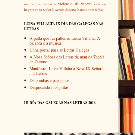
violencia de xénero
oral
utopía
violencia
violencia
xerais
lingüística
xenealoxía
éuscaro
íbamos a ser reínas
LUISA VILLALTA IX DÍA DAS GALEGAS NAS
LETRAS
A palla que fai palleiro. Luísa Villalta. A
palabra e a música
Unha postal para as Letras Galegas
A Nosa Señora das Letras da man da Tecelá
en Outono
Manifesto. Luisa Villalta a Nosa IX Señora
das Letras
De pombas e papagaios
Despexando incógnitas
III DÍA DAS GALEGAS NAS LETRAS 2016