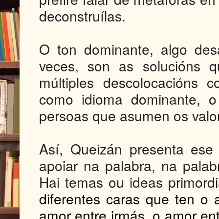
deconstruílas.
O ton dominante, algo desa
veces, son as solucións 
múltiples descolocacións 
como idioma dominante, o c
persoas que asumen os valore
Así, Queizán presenta es
apoiar na palabra, na palabr
Hai temas ou ideas primord
diferentes caras que ten o 
amor entre irmás, o amor ent