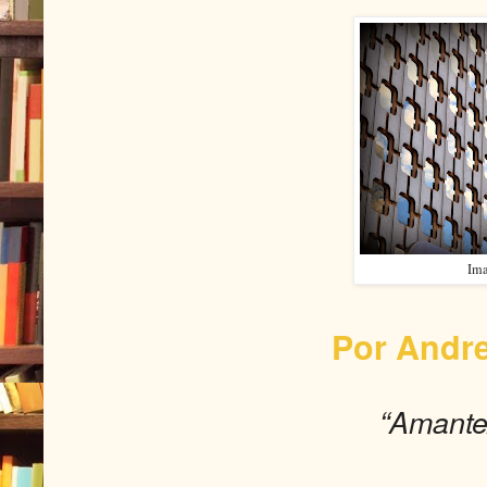
Ima
Por Andr
“
Amante