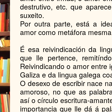
destrutivo, etc. que apare
suxeito.
Por outra parte, está a id
amor como metáfora mesma; 
É esa
reivindicación da li
que lle pertence, remitínd
Reivindicando o amor entre 
Galiza e da lingua galega co
O desexo de escribir nace n
amoroso, no que as palabr
así o círculo escritura-amant
importancia que lle dá á pa