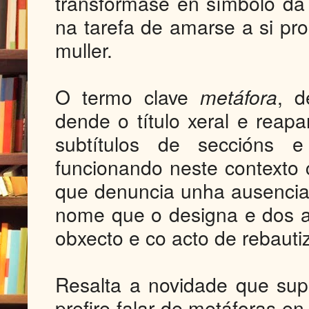
transfórmase en símbolo da
na tarefa de amarse a si pr
muller.
O termo clave
metáfora
, d
dende o título xeral e reap
subtítulos de seccións
funcionando neste context
que denuncia unha ausencia 
nome que o designa e dos a
obxecto e co acto de rebautiz
Resalta a novidade que sup
prefire falar de metáforas e