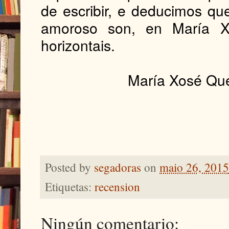
de escribir, e deducimos qu
amoroso son, en María Xo
horizontais.
María Xosé Qu
Posted by
segadoras
on
maio 26, 2015
Etiquetas:
recension
Ningún comentario: