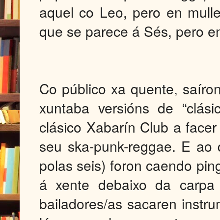
aquel co Leo, pero en mull
que se parece á Sés, pero en
Co público xa quente, saíro
xuntaba versións de “clás
clásico Xabarín Club a facer
seu ska-punk-reggae. E ao q
polas seis) foron caendo pin
á xente debaixo da carpa 
bailadores/as sacaren instru