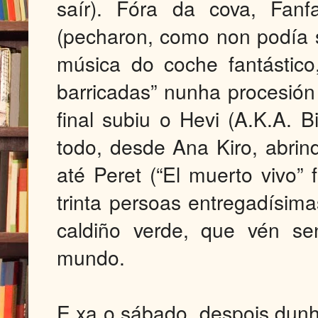
saír). Fóra da cova, Fanf
(pecharon, como non podía s
música do coche fantástic
barricadas” nunha procesión
final subiu o Hevi (A.K.A. B
todo, desde Ana Kiro, abrin
até Peret (“El muerto vivo”
trinta persoas entregadísima
caldiño verde, que vén s
mundo.
E xa o sábado, despois dun