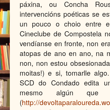
páxina, ou Concha Rousi
intervencións poéticas se e
un pouco o choio entre es
Cineclube de Compostela n
vendíanse en fronte, non er
atopas de ano en ano, na m
non, non estou obsesionada
moitas!) e si, tomarlle alg
SCD do Condado edita un 
mesmo algún que n
(
http://devoltaparaloureda.w