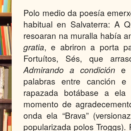
Polo medio da poesía emerxe
habitual en Salvaterra: A Q
resoaran na muralla había a
gratia
, e abriron a porta p
Fortuítos, Sés, que arr
Admirando a condición
palabras entre canción e 
rapazada botábase a ela 
momento de agradecemento 
onda ela “Brava” (versiona
popularizada polos Troggs). P