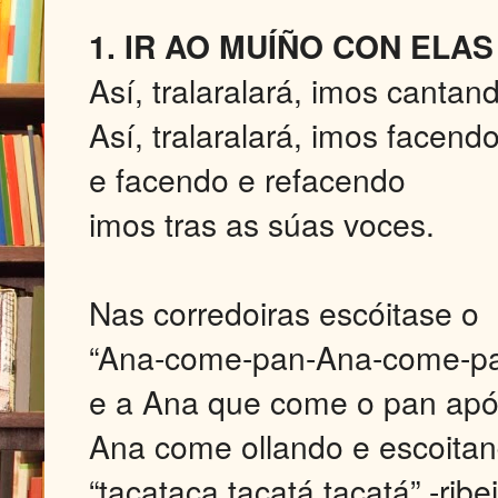
1. IR AO MUÍÑO CON ELAS
Así, tralaralará, imos cantan
Así, tralaralará, imos facend
e facendo e refacendo
imos tras as súas voces.
Nas corredoiras escóitase o
“Ana-come-pan-Ana-come-p
e a Ana que come o pan após 
Ana come ollando e escoitan
“tacataca tacatá tacatá” -rib