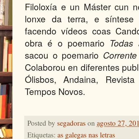
Filoloxía e un Máster cun 
lonxe da terra, e síntese
facendo vídeos coas Cand
obra é o poemario
Todas 
sacou o poemario
Corrent
Colaborou en diferentes pub
Ólisbos, Andaina, Revist
Tempos Novos.
Posted by
segadoras
on
agosto 27, 20
Etiquetas:
as galegas nas letras