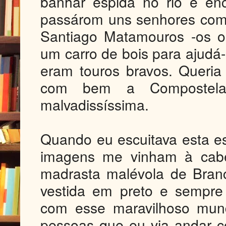
banhar espida no rio e en
passárom uns senhores com 
Santiago Matamouros -os ou
um carro de bois para ajudá-
eram touros bravos. Queri
com bem a Compostela
malvadissíssima.
Quando eu escuitava esta es
imagens me vinham à cab
madrasta malévola de Bran
vestida em preto e sempre
com esse maravilhoso mund
pessoas que eu via andar 