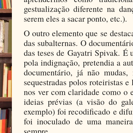
gestualização diferente na dan
serem eles a sacar ponto, etc.).
O outro elemento que se destaca
das subalternas. O documentár
das teses de
Gayatri Spivak.
É 
pola indignação,
pretendia a au
documentário, já não mudas,
sequestradas polos roteiristas e
nos ver com claridade como o e
ideias prévias (a visão do ga
exemplo) foi recodificad
o
e difu
foi inoculad
o
de uma maneira i
sempre.