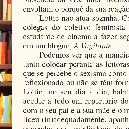
envoltam o porquê da sua reação
Lottie não atua sozinha. 
colegas do coletivo feminis
estudante de cinema a fazer se
em um blogue,
A Vagilante
.
Podemos ver que a maneira
tanto colocar perante as leitora
que se percebe o sexismo como e
reflexionado ou não se têm for
Lottie, no seu dia a dia, ha
aceder a todo um repertório d
com o seu pai e a sua mãe e o inj
liceu (in)adequadamente, apanh
ocupadas por assediadores de p