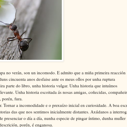
pa no verán, son un incomodo. E admito que a miña primeira reacción
uns cincuenta anos desfaise ante os meus ollos por unha ruptura
ra parte do libro, unha historia vulgar. Unha historia que intuímos
rrelevante. Unha historia escoitada ás nosas amigas, coñecidas, compañeir
 porén, fura.
. Tornar a incomodidade e o prexuízo inicial en curiosidade. A boa escr
orias das que nos sentimos inicialmente distantes. Axúdanos a interrog
de presenciar o día a día, nunha especie de pingar íntimo, dunha muller
escrición, porén, é enganosa.