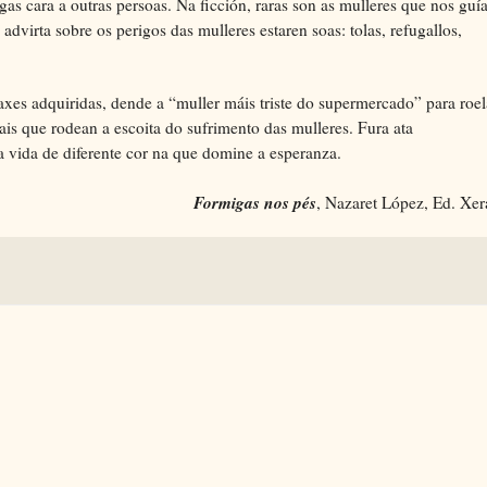
as cara a outras persoas. Na ficción, raras son as mulleres que nos guí
 advirta sobre os perigos das mulleres estaren soas: tolas, refugallos,
axes adquiridas, dende a “muller máis triste do supermercado” para roel
cais que rodean a escoita do sufrimento das mulleres. Fura ata
a vida de diferente
cor na que domine a esperanza.
Formigas nos pés
, Nazaret López, Ed. Xe