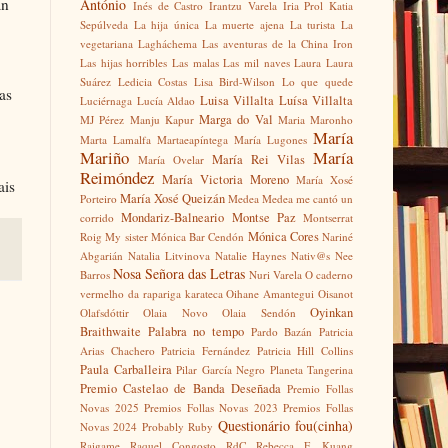
an
António
Inés de Castro
Irantzu Varela
Iria Prol
Katia
Sepúlveda
La hija única
La muerte ajena
La turista
La
vegetariana
Lagháchema
Las aventuras de la China Iron
Las hijas horribles
Las malas
Las mil naves
Laura
Laura
Suárez
Ledicia Costas
Lisa Bird-Wilson
Lo que quede
as
Luisa Villalta
Luísa Villalta
Luciérnaga
Lucía Aldao
Marga do Val
MJ Pérez
Manju Kapur
Maria Maronho
María
Marta Lamalfa
Martaeapíntega
María Lugones
Mariño
María
María Rei Vilas
María Ovelar
Reimóndez
María Victoria Moreno
María Xosé
rais
María Xosé Queizán
Porteiro
Medea
Medea me cantó un
Mondariz-Balneario
Montse Paz
corrido
Montserrat
Mónica Cores
Roig
My sister
Mónica Bar Cendón
Nariné
Abgarián
Natalia Litvinova
Natalie Haynes
Nativ@s
Nee
Nosa Señora das Letras
Barros
Nuri Varela
O caderno
vermelho da rapariga karateca
Oihane Amantegui
Oisanot
Oyinkan
Olafsdóttir
Olaia Novo
Olaia Sendón
Braithwaite
Palabra no tempo
Pardo Bazán
Patricia
Arias Chachero
Patricia Fernández
Patricia Hill Collins
Paula Carballeira
Pilar García Negro
Planeta Tangerina
Premio Castelao de Banda Deseñada
Premio Follas
Novas 2025
Premios Follas Novas 2023
Premios Follas
Questionário fou(cinha)
Novas 2024
Probably Ruby
Raigame
Raquel Congosto
RdC
Rebecca F. Kuang