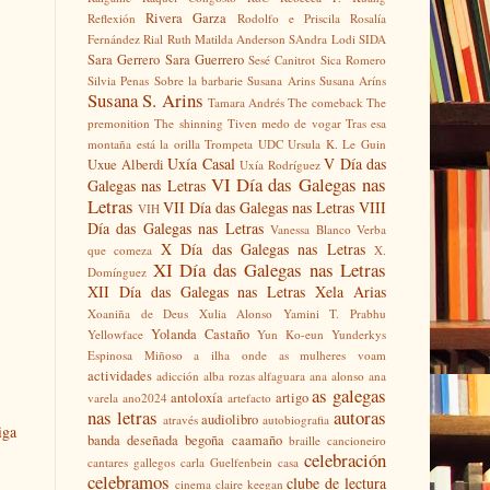
Rivera Garza
Reflexión
Rodolfo e Priscila
Rosalía
Fernández Rial
Ruth Matilda Anderson
SAndra Lodi
SIDA
Sara Gerrero
Sara Guerrero
Sesé Canitrot
Sica Romero
Silvia Penas
Sobre la barbarie
Susana Arins
Susana Aríns
Susana S. Arins
Tamara Andrés
The comeback
The
premonition
The shinning
Tiven medo de vogar
Tras esa
montaña está la orilla
Trompeta
UDC
Ursula K. Le Guin
Uxía Casal
V Día das
Uxue Alberdi
Uxía Rodríguez
VI Día das Galegas nas
Galegas nas Letras
Letras
VII Día das Galegas nas Letras
VIII
VIH
Día das Galegas nas Letras
Vanessa Blanco
Verba
X Día das Galegas nas Letras
que comeza
X.
XI Día das Galegas nas Letras
Domínguez
XII Día das Galegas nas Letras
Xela Arias
Xoaniña de Deus
Xulia Alonso
Yamini T. Prabhu
Yolanda Castaño
Yellowface
Yun Ko-eun
Yunderkys
Espinosa Miñoso
a ilha onde as mulheres voam
actividades
adicción
alba rozas
alfaguara
ana alonso
ana
as galegas
antoloxía
artigo
varela
ano2024
artefacto
nas letras
autoras
audiolibro
através
autobiografia
iga
banda deseñada
begoña caamaño
braille
cancioneiro
celebración
cantares gallegos
carla Guelfenbein
casa
celebramos
clube de lectura
cinema
claire keegan