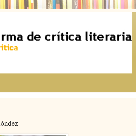
móndez