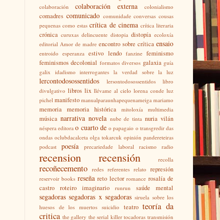
colaboración externa
colaboración
colonialismo
comunicado
comadres
comunidade
conversas
cousas
crítica de cinema
pequenas como estas
crítica literaria
crónica
distopía
curuxas
delincuente
distopia
ecoloxía
ensaio
encontro sobre crítica
editorial Amor de madre
estivo lendo
feminismo
entroido
esperanza
fanzine
feminismos decolonial
galaxia
formatos diversos
guía
galix
idadismo
interrogantes
la verdad sobre la luz
lercontodosossentidos
lersontodosossentidos
libro
libros
lix
divulgativo
llévame al cielo
lorena conde
luz
manifesto
pichel
manualparaunhapequenameiga
mariamo
memoria
memoria histórica
mitoloxía
multimedia
narrativa
novela
música
nuria vilán
nube de tinta
o cuarto de
néspera editora
o papagaio
o transgredir das
ondas
oclubdacalceta
olga tokarcuk
opinión
pandereteiras
poesía
podcast
precariedade laboral
racismo
radio
recension
recensión
recolla
recoñecemento
represión
redes
referentes
relato
reseña
reto lector
rosalía de
reservoir books
romance
castro
roteiro imaginario
saúde mental
runrun
segadoras
segadoras x segadoras
siruela
sobre los
teoría da
teatro
huesos de los muertos
suicidio
critica
the gallery
the serial killer
tocadoras
transmisión