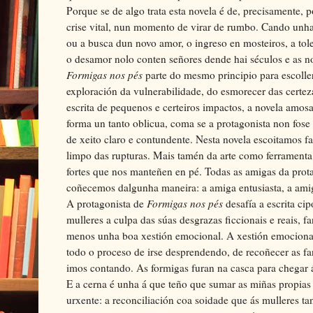
Porque se de algo trata esta novela é de, precisamente,
crise vital, nun momento de virar de rumbo. Cando unha 
ou a busca dun novo amor, o ingreso en mosteiros, a to
o desamor nolo conten señores dende hai séculos e as n
Formigas nos pés
parte do mesmo principio para escoller
exploración da vulnerabilidade, do esmorecer das certe
escrita de pequenos e certeiros impactos, a novela amos
forma un tanto oblicua, coma se a protagonista non fose q
de xeito claro e contundente. Nesta novela escoitamos f
limpo das rupturas. Mais tamén da arte como ferramenta p
fortes que nos manteñen en pé. Todas as amigas da prot
coñecemos dalgunha maneira: a amiga entusiasta, a amiga
A protagonista de
Formigas nos pés
desafía a escrita ci
mulleres a culpa das súas desgrazas ficcionais e reais, fa
menos unha boa xestión emocional. A xestión emocional 
todo o proceso de irse desprendendo, de recoñecer as fa
imos contando. As formigas furan na casca para chegar 
E a cerna é unha á que teño que sumar as miñas propias
urxente: a reconciliación coa soidade que ás mulleres t