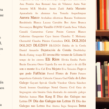
Ana Pontón
Ana Romaní
Ana de Vilatuxe
Anita Nair
Antía Marante
Annette M.B. Meakin
Annie Zaidi
pa
Apanadaría
As alumnas
Asa Yoneda
Asquelimpan
que
Aurora Marco
Avelaíñas eléctricas
Banana Yoshimoto
Barahúnda
Blanca Lacasa Carralón
Bos Aires
Branca
Brigitte Vasallo
Novoneyra
COVID
Camila Sosa Villada
Canadá
Cantareiras
Carme Penim
Carmen Blanco
Catherine Gasquoine
Cayo hueso
Chandra T. Mohanty
e
DGL2024
DGL
Chernobil
Claudia Piñeiro
Corredora
l,
DLG2019
DGL2025
DLG2024
Dahlia de la Cerda
os
Deputación da Coruña
Daniel Amarelo
Doubleday
o
El invencible verano de Liliana
Books
Eating wasps
El
Eli Ríos
temps de les cireres
Elviña
Emilia Pardo
Eu
Bazán
Encarna Otero Cepeda
Eu son de aquí e de alá
son o monte
Eva Mejuto
Fago o
Eva Cid
Eva Teixeiro
FalOcias
que podo
Flores de Ferro
Ferrol
Futuro
Gala do Libro
imperfecto
Gabriela Cabezón Cámara
Gael
mén
Galego
Gayatri Spivak
Giselle Vinokur
Gloria Sánchez
nos
Greek lessons
Guadalupe Nettel
Guerra Civil
Guia de
linguagem não binária
Guía ilustrada do entroido galego
Han Kang
II Días das Galegas nas
Habelas hainas
IV Día das Galegas nas Letras
Letras
IX Día das
úa
Inma
Galegas nas Letras
Ibai Atutxa
Inga Simpson