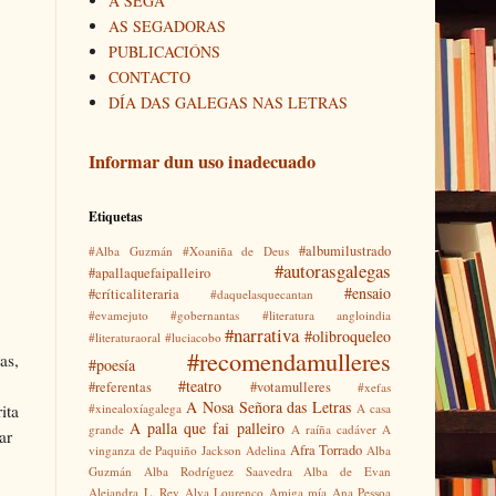
A SEGA
AS SEGADORAS
PUBLICACIÓNS
CONTACTO
DÍA DAS GALEGAS NAS LETRAS
Informar dun uso inadecuado
Etiquetas
#albumilustrado
#Alba Guzmán
#Xoaniña de Deus
#autorasgalegas
#apallaquefaipalleiro
#ensaio
#críticaliteraria
#daquelasquecantan
#evamejuto
#gobernantas
#literatura angloindia
#narrativa
#olibroqueleo
#literaturaoral
#luciacobo
#recomendamulleres
as,
#poesía
#teatro
#referentas
#votamulleres
#xefas
A Nosa Señora das Letras
ita
#xinealoxíagalega
A casa
A palla que fai palleiro
grande
A raíña cadáver
A
ar
Afra Torrado
vinganza de Paquiño Jackson
Adelina
Alba
Guzmán
Alba Rodríguez Saavedra
Alba de Evan
Alejandra L. Rey
Alva Lourenço
Amiga mía
Ana Pessoa