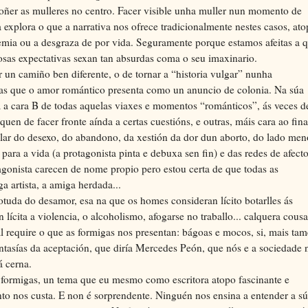
 poñer as mulleres no centro. Facer visible unha muller nun momento de
explora o que a narrativa nos ofrece tradicionalmente nestes casos, ato
lemia ou a desgraza de por vida. Seguramente porque estamos afeitas a 
osas expectativas sexan tan absurdas coma o seu imaxinario.
 un camiño ben diferente, o de tornar a “historia vulgar” nunha
zas que o amor romántico presenta como un anuncio de colonia. Na súa
a a cara B de todas aquelas viaxes e momentos “románticos”, ás veces d
uen de facer fronte aínda a certas cuestións, e outras, máis cara ao fina
alar do desexo, do abandono, da xestión da dor dun aborto, do lado men
ara a vida (a protagonista pinta e debuxa sen fin) e das redes de afect
agonista carecen de nome propio pero estou certa de que todas as
 artista, a amiga herdada...
potuda do desamor, esa na que os homes consideran lícito botarlles ás
n lícita a violencia, o alcoholismo, afogarse no traballo... calquera cousa
require o que as formigas nos presentan: bágoas e mocos, si, mais ta
ntasías da aceptación, que diría Mercedes Peón, que nós e a sociedade 
á cerna.
 formigas, un tema que eu mesmo como escritora atopo fascinante e
anto nos custa. E non é sorprendente. Ninguén nos ensina a entender a s