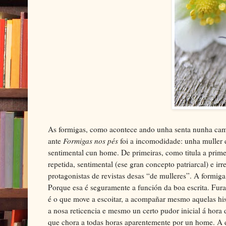
As formigas, como acontece ando unha senta nunha cam
ante
Formigas nos pés
foi a incomodidade: unha muller d
sentimental cun home. De primeiras, como titula a primei
repetida, sentimental (ese gran concepto patriarcal) e i
protagonistas de revistas desas “de mulleres”. A formiga,
Porque esa é seguramente a función da boa escrita. Furar
é o que move a escoitar, a acompañar mesmo aquelas hist
a nosa reticencia e mesmo un certo pudor inicial á hora 
que chora a todas horas aparentemente por un home. A d