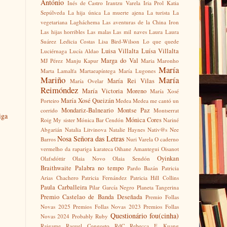
António
Inés de Castro
Irantzu Varela
Iria Prol
Katia
Sepúlveda
La hija única
La muerte ajena
La turista
La
vegetariana
Lagháchema
Las aventuras de la China Iron
Las hijas horribles
Las malas
Las mil naves
Laura
Laura
Suárez
Ledicia Costas
Lisa Bird-Wilson
Lo que quede
Luisa Villalta
Luísa Villalta
Luciérnaga
Lucía Aldao
Marga do Val
MJ Pérez
Manju Kapur
Maria Maronho
María
Marta Lamalfa
Martaeapíntega
María Lugones
Mariño
María
María Rei Vilas
María Ovelar
Reimóndez
María Victoria Moreno
María Xosé
María Xosé Queizán
Porteiro
Medea
Medea me cantó un
Mondariz-Balneario
Montse Paz
corrido
Montserrat
iga
Mónica Cores
Roig
My sister
Mónica Bar Cendón
Nariné
Abgarián
Natalia Litvinova
Natalie Haynes
Nativ@s
Nee
Nosa Señora das Letras
Barros
Nuri Varela
O caderno
vermelho da rapariga karateca
Oihane Amantegui
Oisanot
Oyinkan
Olafsdóttir
Olaia Novo
Olaia Sendón
Braithwaite
Palabra no tempo
Pardo Bazán
Patricia
Arias Chachero
Patricia Fernández
Patricia Hill Collins
Paula Carballeira
Pilar García Negro
Planeta Tangerina
Premio Castelao de Banda Deseñada
Premio Follas
Novas 2025
Premios Follas Novas 2023
Premios Follas
Questionário fou(cinha)
Novas 2024
Probably Ruby
Raigame
Raquel Congosto
RdC
Rebecca F. Kuang