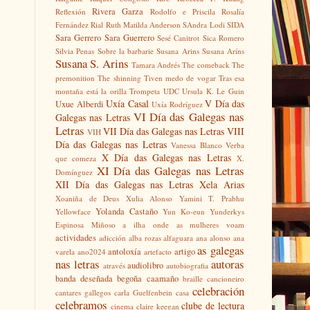
Rivera Garza
Reflexión
Rodolfo e Priscila
Rosalía
Fernández Rial
Ruth Matilda Anderson
SAndra Lodi
SIDA
Sara Gerrero
Sara Guerrero
Sesé Canitrot
Sica Romero
Silvia Penas
Sobre la barbarie
Susana Arins
Susana Aríns
Susana S. Arins
Tamara Andrés
The comeback
The
premonition
The shinning
Tiven medo de vogar
Tras esa
montaña está la orilla
Trompeta
UDC
Ursula K. Le Guin
Uxía Casal
V Día das
Uxue Alberdi
Uxía Rodríguez
VI Día das Galegas nas
Galegas nas Letras
Letras
VII Día das Galegas nas Letras
VIII
VIH
Día das Galegas nas Letras
Vanessa Blanco
Verba
X Día das Galegas nas Letras
que comeza
X.
XI Día das Galegas nas Letras
Domínguez
XII Día das Galegas nas Letras
Xela Arias
Xoaniña de Deus
Xulia Alonso
Yamini T. Prabhu
Yolanda Castaño
Yellowface
Yun Ko-eun
Yunderkys
Espinosa Miñoso
a ilha onde as mulheres voam
actividades
adicción
alba rozas
alfaguara
ana alonso
ana
as galegas
antoloxía
artigo
varela
ano2024
artefacto
nas letras
autoras
audiolibro
através
autobiografia
banda deseñada
begoña caamaño
braille
cancioneiro
celebración
cantares gallegos
carla Guelfenbein
casa
celebramos
clube de lectura
cinema
claire keegan