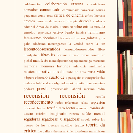
colaboración externa
colaboración
colonialismo
comunicado
comadres
comunidade
conversas
cousas
crítica de cinema
pequenas como estas
crítica literaria
crónica
distopía
curuxas
delincuente
distopia
ecoloxía
ensaio
encontro sobre crítica
editorial Amor de madre
estivo lendo
feminismo
entroido
esperanza
fanzine
feminismos decolonial
galaxia
formatos diversos
guía
galix
idadismo
interrogantes
la verdad sobre la luz
lercontodosossentidos
lersontodosossentidos
libro
libros
lix
divulgativo
llévame al cielo
lorena conde
luz
manifesto
pichel
manualparaunhapequenameiga
mariamo
memoria
memoria histórica
mitoloxía
multimedia
narrativa
novela
música
nuria vilán
nube de tinta
o cuarto de
néspera editora
o papagaio
o transgredir das
ondas
oclubdacalceta
olga tokarcuk
opinión
pandereteiras
poesía
podcast
precariedade laboral
racismo
radio
recension
recensión
recolla
recoñecemento
represión
redes
referentes
relato
reseña
reto lector
rosalía de
reservoir books
romance
castro
roteiro imaginario
saúde mental
runrun
segadoras
segadoras x segadoras
siruela
sobre los
teoría da
teatro
huesos de los muertos
suicidio
critica
the gallery
the serial killer
tocadoras
transmisión