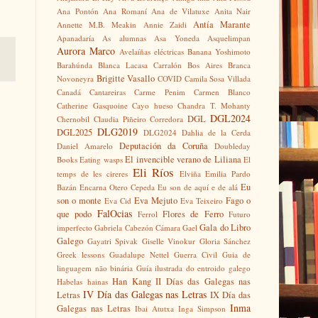
Ana Pontón
Ana Romaní
Ana de Vilatuxe
Anita Nair
Antía Marante
Annette M.B. Meakin
Annie Zaidi
Apanadaría
As alumnas
Asa Yoneda
Asquelimpan
Aurora Marco
Avelaíñas eléctricas
Banana Yoshimoto
Barahúnda
Blanca Lacasa Carralón
Bos Aires
Branca
Brigitte Vasallo
Novoneyra
COVID
Camila Sosa Villada
Canadá
Cantareiras
Carme Penim
Carmen Blanco
Catherine Gasquoine
Cayo hueso
Chandra T. Mohanty
DGL2024
DGL
Chernobil
Claudia Piñeiro
Corredora
DLG2019
DGL2025
DLG2024
Dahlia de la Cerda
Deputación da Coruña
Daniel Amarelo
Doubleday
El invencible verano de Liliana
Books
Eating wasps
El
Eli Ríos
temps de les cireres
Elviña
Emilia Pardo
Eu
Bazán
Encarna Otero Cepeda
Eu son de aquí e de alá
son o monte
Eva Mejuto
Fago o
Eva Cid
Eva Teixeiro
FalOcias
que podo
Flores de Ferro
Ferrol
Futuro
Gala do Libro
imperfecto
Gabriela Cabezón Cámara
Gael
Galego
Gayatri Spivak
Giselle Vinokur
Gloria Sánchez
Greek lessons
Guadalupe Nettel
Guerra Civil
Guia de
linguagem não binária
Guía ilustrada do entroido galego
Han Kang
II Días das Galegas nas
Habelas hainas
IV Día das Galegas nas Letras
Letras
IX Día das
Inma
Galegas nas Letras
Ibai Atutxa
Inga Simpson