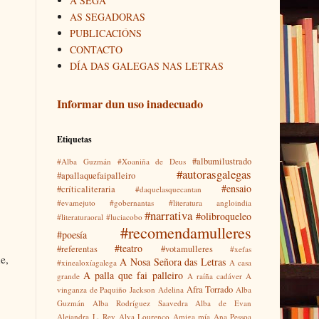
A SEGA
AS SEGADORAS
PUBLICACIÓNS
CONTACTO
DÍA DAS GALEGAS NAS LETRAS
Informar dun uso inadecuado
Etiquetas
#albumilustrado
#Alba Guzmán
#Xoaniña de Deus
#autorasgalegas
#apallaquefaipalleiro
#ensaio
#críticaliteraria
#daquelasquecantan
#evamejuto
#gobernantas
#literatura angloindia
#narrativa
#olibroqueleo
#literaturaoral
#luciacobo
#recomendamulleres
#poesía
#teatro
#referentas
#votamulleres
#xefas
e,
A Nosa Señora das Letras
#xinealoxíagalega
A casa
A palla que fai palleiro
grande
A raíña cadáver
A
Afra Torrado
vinganza de Paquiño Jackson
Adelina
Alba
Guzmán
Alba Rodríguez Saavedra
Alba de Evan
Alejandra L. Rey
Alva Lourenço
Amiga mía
Ana Pessoa