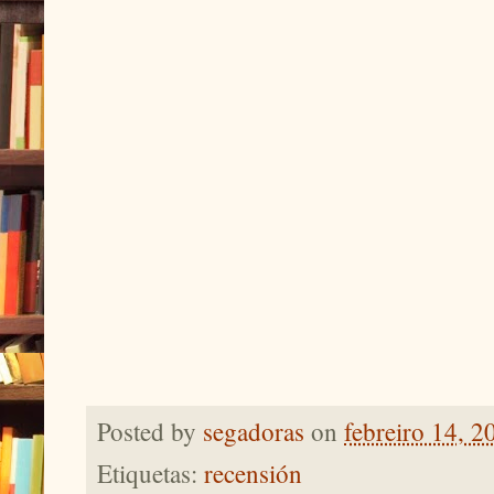
Posted by
segadoras
on
febreiro 14, 2
Etiquetas:
recensión