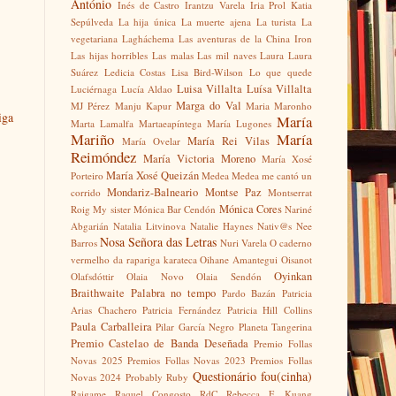
António
Inés de Castro
Irantzu Varela
Iria Prol
Katia
Sepúlveda
La hija única
La muerte ajena
La turista
La
vegetariana
Lagháchema
Las aventuras de la China Iron
Las hijas horribles
Las malas
Las mil naves
Laura
Laura
Suárez
Ledicia Costas
Lisa Bird-Wilson
Lo que quede
Luisa Villalta
Luísa Villalta
Luciérnaga
Lucía Aldao
Marga do Val
MJ Pérez
Manju Kapur
Maria Maronho
iga
María
Marta Lamalfa
Martaeapíntega
María Lugones
Mariño
María
María Rei Vilas
María Ovelar
Reimóndez
María Victoria Moreno
María Xosé
María Xosé Queizán
Porteiro
Medea
Medea me cantó un
Mondariz-Balneario
Montse Paz
corrido
Montserrat
Mónica Cores
Roig
My sister
Mónica Bar Cendón
Nariné
Abgarián
Natalia Litvinova
Natalie Haynes
Nativ@s
Nee
Nosa Señora das Letras
Barros
Nuri Varela
O caderno
vermelho da rapariga karateca
Oihane Amantegui
Oisanot
Oyinkan
Olafsdóttir
Olaia Novo
Olaia Sendón
Braithwaite
Palabra no tempo
Pardo Bazán
Patricia
Arias Chachero
Patricia Fernández
Patricia Hill Collins
Paula Carballeira
Pilar García Negro
Planeta Tangerina
Premio Castelao de Banda Deseñada
Premio Follas
Novas 2025
Premios Follas Novas 2023
Premios Follas
Questionário fou(cinha)
Novas 2024
Probably Ruby
Raigame
Raquel Congosto
RdC
Rebecca F. Kuang