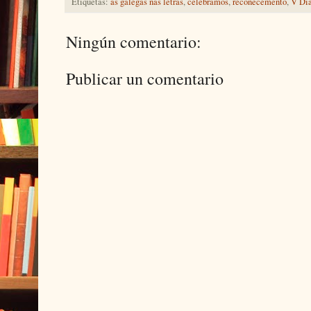
Etiquetas:
as galegas nas letras
,
celebramos
,
recoñecemento
,
V Día
Ningún comentario:
Publicar un comentario