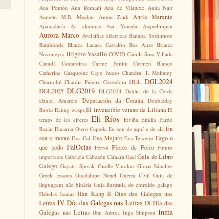
Ana Pontón
Ana Romaní
Ana de Vilatuxe
Anita Nair
Antía Marante
Annette M.B. Meakin
Annie Zaidi
Apanadaría
As alumnas
Asa Yoneda
Asquelimpan
Aurora Marco
Avelaíñas eléctricas
Banana Yoshimoto
Barahúnda
Blanca Lacasa Carralón
Bos Aires
Branca
Brigitte Vasallo
Novoneyra
COVID
Camila Sosa Villada
Canadá
Cantareiras
Carme Penim
Carmen Blanco
Catherine Gasquoine
Cayo hueso
Chandra T. Mohanty
DGL2024
DGL
Chernobil
Claudia Piñeiro
Corredora
DLG2019
DGL2025
DLG2024
Dahlia de la Cerda
Deputación da Coruña
Daniel Amarelo
Doubleday
El invencible verano de Liliana
Books
Eating wasps
El
Eli Ríos
temps de les cireres
Elviña
Emilia Pardo
Eu
Bazán
Encarna Otero Cepeda
Eu son de aquí e de alá
son o monte
Eva Mejuto
Fago o
Eva Cid
Eva Teixeiro
FalOcias
que podo
Flores de Ferro
Ferrol
Futuro
Gala do Libro
imperfecto
Gabriela Cabezón Cámara
Gael
Galego
Gayatri Spivak
Giselle Vinokur
Gloria Sánchez
Greek lessons
Guadalupe Nettel
Guerra Civil
Guia de
linguagem não binária
Guía ilustrada do entroido galego
Han Kang
II Días das Galegas nas
Habelas hainas
IV Día das Galegas nas Letras
Letras
IX Día das
Inma
Galegas nas Letras
Ibai Atutxa
Inga Simpson