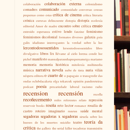
colaboración externa
colaboración
colonialismo
comunicado
comadres
comunidade
conversas
cousas
crítica de cinema
pequenas como estas
crítica literaria
crónica
distopía
curuxas
delincuente
distopia
ecoloxía
ensaio
encontro sobre crítica
editorial Amor de madre
estivo lendo
feminismo
entroido
esperanza
fanzine
feminismos decolonial
galaxia
formatos diversos
guía
galix
idadismo
interrogantes
la verdad sobre la luz
lercontodosossentidos
lersontodosossentidos
libro
libros
lix
divulgativo
llévame al cielo
lorena conde
luz
manifesto
pichel
manualparaunhapequenameiga
mariamo
memoria
memoria histórica
mitoloxía
multimedia
narrativa
novela
música
nuria vilán
nube de tinta
o cuarto de
néspera editora
o papagaio
o transgredir das
ondas
oclubdacalceta
olga tokarcuk
opinión
pandereteiras
poesía
podcast
precariedade laboral
racismo
radio
recension
recensión
recolla
recoñecemento
represión
redes
referentes
relato
reseña
reto lector
rosalía de
reservoir books
romance
castro
roteiro imaginario
saúde mental
runrun
segadoras
segadoras x segadoras
siruela
sobre los
teoría da
teatro
huesos de los muertos
suicidio
critica
the gallery
the serial killer
tocadoras
transmisión