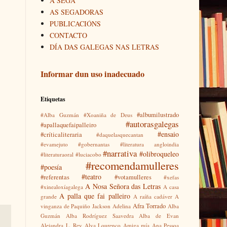
A SEGA
AS SEGADORAS
PUBLICACIÓNS
CONTACTO
DÍA DAS GALEGAS NAS LETRAS
Informar dun uso inadecuado
Etiquetas
#albumilustrado
#Alba Guzmán
#Xoaniña de Deus
#autorasgalegas
#apallaquefaipalleiro
#ensaio
#críticaliteraria
#daquelasquecantan
#evamejuto
#gobernantas
#literatura angloindia
#narrativa
#olibroqueleo
#literaturaoral
#luciacobo
#recomendamulleres
#poesía
#teatro
#referentas
#votamulleres
#xefas
A Nosa Señora das Letras
#xinealoxíagalega
A casa
A palla que fai palleiro
grande
A raíña cadáver
A
Afra Torrado
vinganza de Paquiño Jackson
Adelina
Alba
Guzmán
Alba Rodríguez Saavedra
Alba de Evan
Alejandra L. Rey
Alva Lourenço
Amiga mía
Ana Pessoa