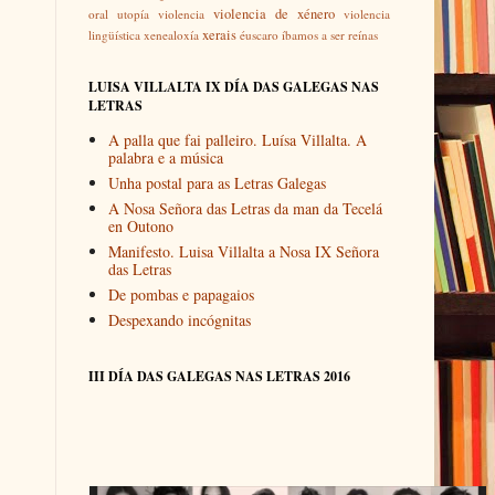
violencia de xénero
oral
utopía
violencia
violencia
xerais
lingüística
xenealoxía
éuscaro
íbamos a ser reínas
LUISA VILLALTA IX DÍA DAS GALEGAS NAS
LETRAS
A palla que fai palleiro. Luísa Villalta. A
palabra e a música
Unha postal para as Letras Galegas
A Nosa Señora das Letras da man da Tecelá
en Outono
Manifesto. Luisa Villalta a Nosa IX Señora
das Letras
De pombas e papagaios
Despexando incógnitas
III DÍA DAS GALEGAS NAS LETRAS 2016