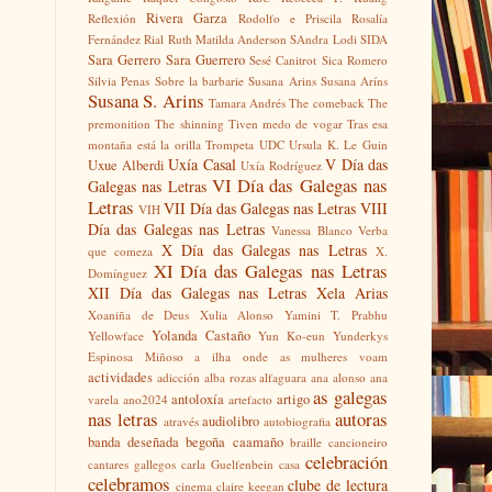
Rivera Garza
Reflexión
Rodolfo e Priscila
Rosalía
Fernández Rial
Ruth Matilda Anderson
SAndra Lodi
SIDA
Sara Gerrero
Sara Guerrero
Sesé Canitrot
Sica Romero
Silvia Penas
Sobre la barbarie
Susana Arins
Susana Aríns
Susana S. Arins
Tamara Andrés
The comeback
The
premonition
The shinning
Tiven medo de vogar
Tras esa
montaña está la orilla
Trompeta
UDC
Ursula K. Le Guin
Uxía Casal
V Día das
Uxue Alberdi
Uxía Rodríguez
VI Día das Galegas nas
Galegas nas Letras
Letras
VII Día das Galegas nas Letras
VIII
VIH
Día das Galegas nas Letras
Vanessa Blanco
Verba
X Día das Galegas nas Letras
que comeza
X.
XI Día das Galegas nas Letras
Domínguez
XII Día das Galegas nas Letras
Xela Arias
Xoaniña de Deus
Xulia Alonso
Yamini T. Prabhu
Yolanda Castaño
Yellowface
Yun Ko-eun
Yunderkys
Espinosa Miñoso
a ilha onde as mulheres voam
actividades
adicción
alba rozas
alfaguara
ana alonso
ana
as galegas
antoloxía
artigo
varela
ano2024
artefacto
nas letras
autoras
audiolibro
através
autobiografia
banda deseñada
begoña caamaño
braille
cancioneiro
celebración
cantares gallegos
carla Guelfenbein
casa
celebramos
clube de lectura
cinema
claire keegan