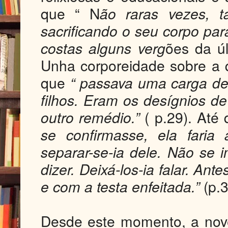
que “ N
ão raras vezes, 
sacrificando o seu corpo para
costas alguns verg
ões da úl
Unha corporeidade sobre a q
que
“ passava uma carga d
filhos. Eram os desígnios de
outro remédio.”
( p.29). Até
se confirmasse, ela faria
separar-se-ia dele. Não se 
dizer. Deixá-los-ia falar. Ant
e com a testa enfeitada.”
(p.3
Desde este momento, a nov