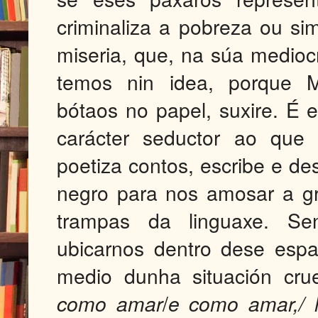
criminaliza a pobreza ou s
miseria, que, na súa medioc
temos nin idea, porque M
bótaos no papel, suxire. É 
carácter seductor ao que 
poetiza contos, escribe e de
negro para nos amosar a gris
trampas da linguaxe. Se
ubicarnos dentro dese espa
medio dunha situación crue
como
amar
/
e como
amar,/