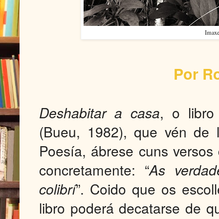
Imaxe
Por R
Deshabitar a casa
, o libr
(Bueu, 1982), que vén de 
Poesía, ábrese cuns versos
concretamente: “
As verdad
colibrí
”. Coido que os escol
libro poderá decatarse de qu