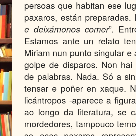
persoas que habitan ese lug
paxaros, están preparadas. 
e deixámonos comer
”. Ent
Estamos ante un relato tens
Miriam nun punto singular e a
golpe de disparos. Non hai 
de palabras. Nada. Só a si
tensar e poñer en xaque. N
licántropos -aparece a figur
ao longo da literatura, se
mordedores, tampouco temos 
se eses paxaros represe