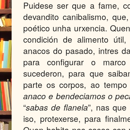
Puidese ser que a fame, c
devandito canibalismo, que,
poético unha urxencia. Que
condición de alimento útil
anacos do pasado, intres da
para configurar o marco
sucederon, para que saib
parte os corpos, ao tempo 
anaco e bendeciamos o pec
“
sabas de flanela
”, nas que 
iso, protexerse, para finalm
Quen habita nas casas con v