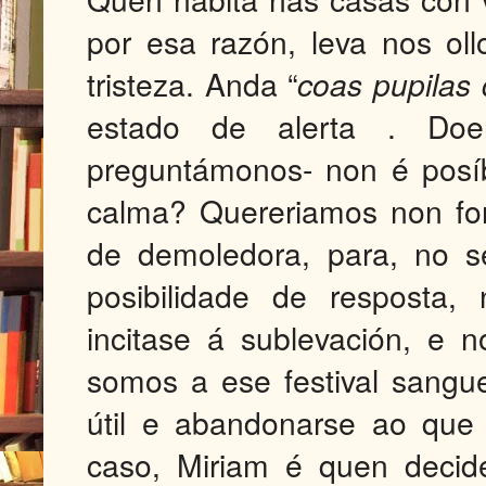
por esa razón, leva nos ol
tristeza. Anda “
coas pupilas
estado de alerta . Doen
preguntámonos- non é posíb
calma? Quereriamos non for
de demoledora, para, no s
posibilidade de resposta,
incitase á sublevación, e 
somos a ese festival sangu
útil e abandonarse ao que
caso, Miriam é quen decid