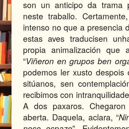
son un anticipo da trama 
neste traballo. Certament
intenso no que a presencia 
estas aves traducisen unh
propia animalización que 
“
Viñeron en grupos ben org
podemos ler xusto despois 
sitúanos, sen contemplació
recibimos con intranquilida
A dos paxaros. Chegaron 
aberta. Daquela, aclara, “
Ni
noso espazo
”. Evidenteme