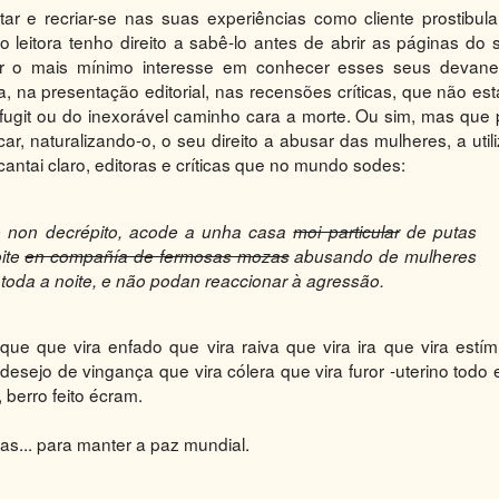
r e recriar-se nas suas experiências como cliente prostibula
 leitora tenho direito a sabê-lo antes de abrir as páginas do 
ter o mais mínimo interesse em conhecer esses seus devane
a, na presentação editorial, nas recensões críticas, que não est
fugit ou do inexorável caminho cara a morte. Ou sim, mas que 
ar, naturalizando-o, o seu direito a abusar das mulheres, a utili
antai claro, editoras e críticas que no mundo sodes:
 non decrépito, acode a unha casa
moi particular
de putas
ite
en compañía de fermosas mozas
abusando de mulheres
toda a noite, e não podan reaccionar à agressão.
e que vira enfado que vira raiva que vira ira que vira estím
esejo de vingança que vira cólera que vira furor -uterino todo e
 berro feito écram.
as... para manter a paz mundial.