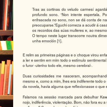
Tras as cortinas do veludo carmesí aga
profundo sono. “Non intente espertala. P
enfrascada no sono, non se dá conta de n
preocuparse.”
Eguchi comeza a acudir á cas
os recordos das súas mulleres e, ao mesmo 
O tempo neste lugar transcorre noutra dime
unha emoción [1].
E relim as primeiras páginas e o choque virou enfad
a ler e sentim em mim todo o estímulo sentimental
o furor -uterino todo ele, mesmo cerebral-.
Duas curiosidades me nasceram, acompanhando 
mesmo e, como a mim, lhes era indiferente todo o q
da novela, havia alguma que reflexionasse o que 
Falamos na sessão marcada para debulhar Kawa
nojo, indiferência, violentação. Bom, não fora eu