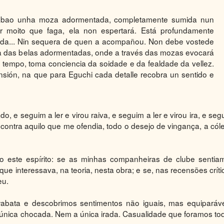
rdábao unha moza adormentada, completamente sumida nun
or moito que faga, ela non espertará. Está profundamente
ada... Nin sequera de quen a acompañou. Non debe vostede
a das belas adormentadas, onde a través das mozas evocará
tempo, toma conciencia da soidade e da fealdade da vellez.
nsión, na que para Eguchi cada detalle recobra un sentido e
o, e seguim a ler e virou raiva, e seguim a ler e virou ira, e seg
 contra aquilo que me ofendia, todo o desejo de vingança, a cóle
este espírito: se as minhas companheiras de clube sentia
ue interessava, na teoria, nesta obra; e se, nas recensões críti
eu.
bata e descobrimos sentimentos não iguais, mas equiparáve
 a única chocada. Nem a única irada. Casualidade que foramos to