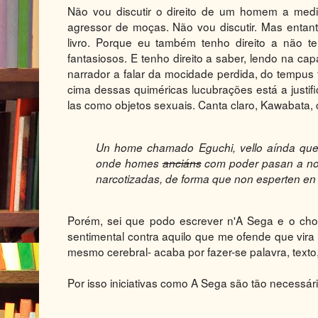
Não vou discutir o direito de um homem a medita
agressor de moças. Não vou discutir. Mas entanto
livro. Porque eu também tenho direito a não 
fantasiosos. E tenho direito a saber, lendo na cap
narrador a falar da mocidade perdida, do tempus 
cima dessas quiméricas lucubrações está a justific
las como objetos sexuais. Canta claro, Kawabata, c
Un home chamado Eguchi, vello aínda que
onde homes
anciáns
com poder pasan a no
narcotizadas, de forma que non esperten en 
Porém, sei que podo escrever n'A Sega e o choqu
sentimental contra aquilo que me ofende que vira d
mesmo cerebral- acaba por fazer-se palavra, texto,
Por isso iniciativas como A Sega são tão necessári