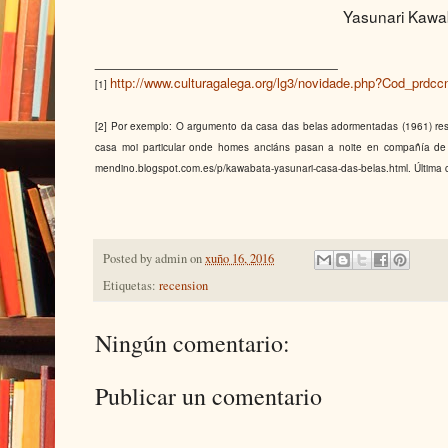
Yasunari Kawa
___________________________
http://www.culturagalega.org/lg3/novidade.php?Cod_prdc
[1]
[2] Por exemplo: O argumento da casa das belas adormentadas (1961) re
casa moi particular onde homes anciáns pasan a noite en compañía de f
mendino.blogspot.com.es/p/kawabata-yasunari-casa-das-belas.html. Última 
Posted by
admin
on
xuño 16, 2016
Etiquetas:
recension
Ningún comentario:
Publicar un comentario