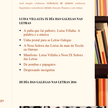
violencia de xénero
oral
utopía
violencia
violencia
xerais
lingüística
xenealoxía
éuscaro
íbamos a ser reínas
LUISA VILLALTA IX DÍA DAS GALEGAS NAS
LETRAS
A palla que fai palleiro. Luísa Villalta. A
palabra e a música
Unha postal para as Letras Galegas
A Nosa Señora das Letras da man da Tecelá
en Outono
Manifesto. Luisa Villalta a Nosa IX Señora
das Letras
De pombas e papagaios
Despexando incógnitas
III DÍA DAS GALEGAS NAS LETRAS 2016
iga