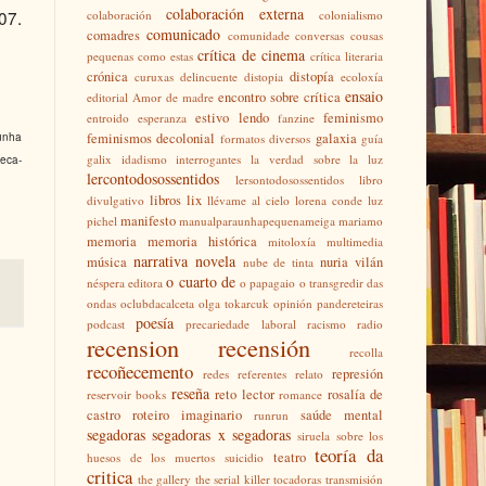
colaboración externa
07.
colaboración
colonialismo
comunicado
comadres
comunidade
conversas
cousas
crítica de cinema
pequenas como estas
crítica literaria
crónica
distopía
curuxas
delincuente
distopia
ecoloxía
ensaio
encontro sobre crítica
editorial Amor de madre
estivo lendo
feminismo
entroido
esperanza
fanzine
feminismos decolonial
galaxia
unha
formatos diversos
guía
galix
idadismo
interrogantes
la verdad sobre la luz
eca-
lercontodosossentidos
lersontodosossentidos
libro
libros
lix
divulgativo
llévame al cielo
lorena conde
luz
manifesto
pichel
manualparaunhapequenameiga
mariamo
memoria
memoria histórica
mitoloxía
multimedia
narrativa
novela
música
nuria vilán
nube de tinta
o cuarto de
néspera editora
o papagaio
o transgredir das
ondas
oclubdacalceta
olga tokarcuk
opinión
pandereteiras
poesía
podcast
precariedade laboral
racismo
radio
recension
recensión
recolla
recoñecemento
represión
redes
referentes
relato
reseña
reto lector
rosalía de
reservoir books
romance
castro
roteiro imaginario
saúde mental
runrun
segadoras
segadoras x segadoras
siruela
sobre los
teoría da
teatro
huesos de los muertos
suicidio
critica
the gallery
the serial killer
tocadoras
transmisión