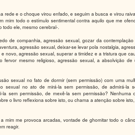
a rede e o choque virou enfado, e seguim a busca e virou raiva
em mim todo o estímulo sentimental contra aquilo que me ofend
ino todo ele, mesmo cerebral-.
edo de companhia, agressão sexual, gozar da contemplação
ventura, agressão sexual, deixar-se levar pola nostalgia, agres
e novo, agressão sexual, superar a timidez e a tristura que ca
o fervor mesmo religioso, agressão sexual, a absolvição de
ssão sexual no fato de dormir (sem permissão) com uma mul
o sexual no ato de mirá-la sem permissão, de admirá-la 
uli-la sem permissão, de mexê-la sem permissão? Nenhuma 
re o livro reflexiona sobre isto, ou chama a atenção sobre isto,
e a mim me provoca arcadas, vontade de ghomitar todo o cân
em reagir.