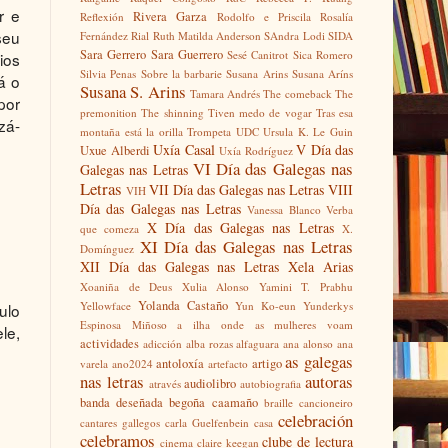
r e
Rivera Garza
Reflexión
Rodolfo e Priscila
Rosalía
seu
Fernández Rial
Ruth Matilda Anderson
SAndra Lodi
SIDA
Sara Gerrero
Sara Guerrero
Sesé Canitrot
Sica Romero
ios
Silvia Penas
Sobre la barbarie
Susana Arins
Susana Aríns
á o
Susana S. Arins
Tamara Andrés
The comeback
The
por
premonition
The shinning
Tiven medo de vogar
Tras esa
zá-
montaña está la orilla
Trompeta
UDC
Ursula K. Le Guin
Uxía Casal
V Día das
Uxue Alberdi
Uxía Rodríguez
VI Día das Galegas nas
Galegas nas Letras
Letras
VII Día das Galegas nas Letras
VIII
VIH
Día das Galegas nas Letras
Vanessa Blanco
Verba
X Día das Galegas nas Letras
que comeza
X.
XI Día das Galegas nas Letras
Domínguez
XII Día das Galegas nas Letras
Xela Arias
Xoaniña de Deus
Xulia Alonso
Yamini T. Prabhu
Yolanda Castaño
Yellowface
Yun Ko-eun
Yunderkys
ulo
Espinosa Miñoso
a ilha onde as mulheres voam
le,
actividades
adicción
alba rozas
alfaguara
ana alonso
ana
as galegas
antoloxía
artigo
varela
ano2024
artefacto
nas letras
autoras
audiolibro
através
autobiografia
banda deseñada
begoña caamaño
braille
cancioneiro
celebración
cantares gallegos
carla Guelfenbein
casa
celebramos
clube de lectura
cinema
claire keegan