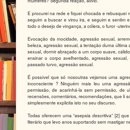
mulheres? Segunda reação, alívio.
E procurei na rede e fiquei chocada e rebusquei n
seguim a buscar e virou ira, e seguim e sentim 
todo o desejo de vingança, a cólera, o furor -uter
Evocação da mocidade, agressão sexual, arrem
beleza, agressão sexual, a tentação duma última a
sexual, dormir abraçado a um corpo suave, cálido 
ensinar o corpo avelhentado, agressão sexual, 
passado turvo, agressão sexual.
É possível que só nosoutras vejamos uma agre
inconsciente ? Ninguém mais leu uma agressã
permissão, de acarinhá-la sem permissão, de 
recensões, comentários, recomendações, que li sob
simplesmente explicita isto no seu discurso.
Todas oferecem uma “asepsia descritiva” [2] qu
literário que levo anos suportando sem mastigar n