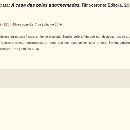
bata:
Rinoceronte Editora, 20
A casa das belas adormentadas.
cn=1237
. Última consulta: 7 de junho de 2016.
súmese en poucas frases: un home chamado Eguchi, vello aínda que non decrépito, acode a 
ermosas mozas, narcotizadas de forma que non esperten en toda a noite. Em http://bibliot
consulta: 7 de junho de 2016.