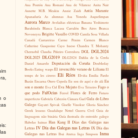
Ana Pontón
Ana Romaní
Ana de Vilatuxe
Anita Nair
Antía Marante
Annette M.B. Meakin
Annie Zaidi
Apanadaría
As alumnas
Asa Yoneda
Asquelimpan
Aurora Marco
Avelaíñas eléctricas
Banana Yoshimoto
Barahúnda
Blanca Lacasa Carralón
Bos Aires
Branca
Brigitte Vasallo
Novoneyra
COVID
Camila Sosa Villada
Canadá
Cantareiras
Carme Penim
Carmen Blanco
Catherine Gasquoine
Cayo hueso
Chandra T. Mohanty
DGL2024
DGL
Chernobil
Claudia Piñeiro
Corredora
DLG2019
DGL2025
DLG2024
Dahlia de la Cerda
Deputación da Coruña
Daniel Amarelo
Doubleday
El invencible verano de Liliana
Books
Eating wasps
El
uim
Eli Ríos
temps de les cireres
Elviña
Emilia Pardo
ra,
Eu
Bazán
Encarna Otero Cepeda
Eu son de aquí e de alá
son o monte
Eva Mejuto
Fago o
Eva Cid
Eva Teixeiro
FalOcias
que podo
Flores de Ferro
Ferrol
Futuro
m o
Gala do Libro
imperfecto
Gabriela Cabezón Cámara
Gael
cas
Galego
Gayatri Spivak
Giselle Vinokur
Gloria Sánchez
Greek lessons
Guadalupe Nettel
Guerra Civil
Guia de
linguagem não binária
Guía ilustrada do entroido galego
Han Kang
II Días das Galegas nas
Habelas hainas
is:
IV Día das Galegas nas Letras
Letras
IX Día das
das
Inma
Galegas nas Letras
Ibai Atutxa
Inga Simpson