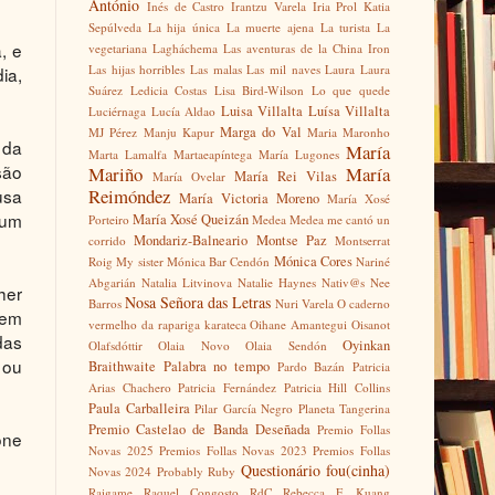
António
Inés de Castro
Irantzu Varela
Iria Prol
Katia
Sepúlveda
La hija única
La muerte ajena
La turista
La
, e
vegetariana
Lagháchema
Las aventuras de la China Iron
Las hijas horribles
Las malas
Las mil naves
Laura
Laura
ia,
Suárez
Ledicia Costas
Lisa Bird-Wilson
Lo que quede
Luisa Villalta
Luísa Villalta
Luciérnaga
Lucía Aldao
Marga do Val
MJ Pérez
Manju Kapur
Maria Maronho
 da
María
Marta Lamalfa
Martaeapíntega
María Lugones
são
Mariño
María
María Rei Vilas
María Ovelar
Reimóndez
usa
María Victoria Moreno
María Xosé
 um
María Xosé Queizán
Porteiro
Medea
Medea me cantó un
Mondariz-Balneario
Montse Paz
corrido
Montserrat
Mónica Cores
Roig
My sister
Mónica Bar Cendón
Nariné
Abgarián
Natalia Litvinova
Natalie Haynes
Nativ@s
Nee
her
Nosa Señora das Letras
Barros
Nuri Varela
O caderno
sem
vermelho da rapariga karateca
Oihane Amantegui
Oisanot
das
Oyinkan
Olafsdóttir
Olaia Novo
Olaia Sendón
 ou
Braithwaite
Palabra no tempo
Pardo Bazán
Patricia
Arias Chachero
Patricia Fernández
Patricia Hill Collins
Paula Carballeira
Pilar García Negro
Planeta Tangerina
Premio Castelao de Banda Deseñada
Premio Follas
one
Novas 2025
Premios Follas Novas 2023
Premios Follas
Questionário fou(cinha)
Novas 2024
Probably Ruby
Raigame
Raquel Congosto
RdC
Rebecca F. Kuang