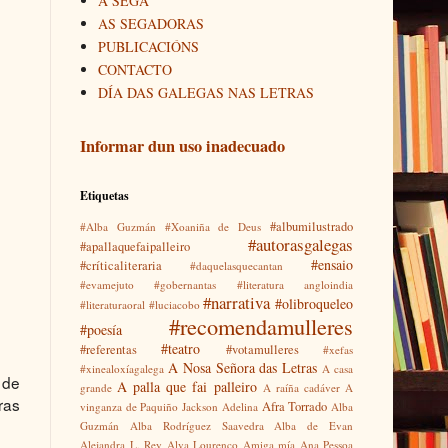
A SEGA
AS SEGADORAS
PUBLICACIÓNS
CONTACTO
DÍA DAS GALEGAS NAS LETRAS
Informar dun uso inadecuado
Etiquetas
#albumilustrado
#Alba Guzmán
#Xoaniña de Deus
#autorasgalegas
#apallaquefaipalleiro
#ensaio
#críticaliteraria
#daquelasquecantan
#evamejuto
#gobernantas
#literatura angloindia
#narrativa
#olibroqueleo
#literaturaoral
#luciacobo
#recomendamulleres
#poesía
#teatro
#referentas
#votamulleres
#xefas
A Nosa Señora das Letras
#xinealoxíagalega
A casa
 de
A palla que fai palleiro
grande
A raíña cadáver
A
ras
Afra Torrado
vinganza de Paquiño Jackson
Adelina
Alba
Guzmán
Alba Rodríguez Saavedra
Alba de Evan
Alejandra L. Rey
Alva Lourenço
Amiga mía
Ana Pessoa