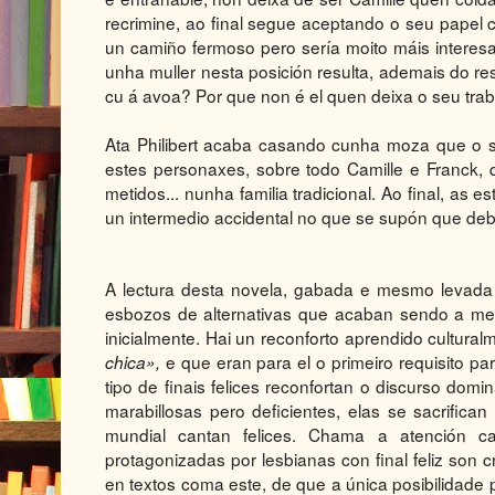
recrimine, ao final segue aceptando o seu papel c
un camiño fermoso pero sería moito máis interes
unha muller nesta posición resulta, ademais do res
cu á avoa? Por que non é el quen deixa o seu traba
Ata Philibert acaba casando cunha moza que o s
estes personaxes, sobre todo Camille e Franck, q
metidos... nunha familia tradicional. Ao final, a
un intermedio accidental no que se supón que debe
A lectura desta novela, gabada e mesmo levada
esbozos de alternativas que acaban sendo a mes
inicialmente. Hai un reconforto aprendido cultur
e que eran para el o primeiro requisito 
chica»,
tipo de finais felices reconfortan o discurso dom
marabillosas pero deficientes, elas se sacrific
mundial cantan felices. Chama a atención c
protagonizadas por lesbianas con final feliz son 
en textos coma este, de que a única posibilidade p