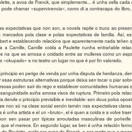
lette, a avoa de Franck, que simplemente... é unha vella cada 
e pode chamar «supervivencia», como di a contracapa do libro,
 expectativas que non son, a novela repite o truco ao presen
marcados pola clase e polas expectativas de familia. Así, es
ibert e establecendo relacións que aparentemente nada teñen 
a a Camille, Camille coida a Paulette nunha entrañable relac
 e na que se amosa o coidado entre as mulleres como un esp
iso «okupado» e no teatro un lugar no que é por fin valorado.
 o principio en perigo de venda por unha disputa de herdanza, de
 esas estruturas alternativas porque deixa sen tocar o piar sobr
persoas poden saír do rego e establecer comunidades humanas 
sanguinidade axiña amosa visos de ruptura. Primeiro pola relac
a dende o principio previsible e inevitable: son dous polos opost
se non só na clase social senón tamén nas expectativas claras
 unha artista e el un «bruto», el é quen a coida e a volve traer
on sen pasar por típicas arroutadas masculinas de poñerlle
o que el merece. En segundo lugar, se ben é unha relación ferm
 de Paulette, malia ser avoa de Franck, e por moito que a moza 