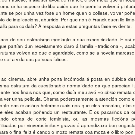
omo unha especie de liberación que lle permite volver á pintura
ante se por unha vez fose un home quen o collese, volver poñe
to de implicacións, aburrido. Por que non é Franck quen lle limp
llo para coidala? A resposta a estas preguntas faise evidente.
aca do seu ostracismo mediante a súa excentricidade. É así 
ue partían dun rexeitamento claro á familia «tradicional», aca
s estruturas volven ao que é agardable, como se a novela marcase
 ser a vida das persoas felices.
 ao cinema, abre unha porta incómoda á posta en dúbida de
ma estrutura da cuestionable normalidade da que parecían fu
almente nos finais nos que, como dicía meu avó «o
remata 
chico
para ver unha película. Chama poderosamente a atención como e
inante das relacións heterosexuais nas que eles rescatan, elas 
an e eles acaban poñendo un restaurante. E os paxariños da o
ando obras de corte feminista, ou as mesmas ficcións p
criticadas por «inverosímiles» grazas á aprendizaxe ben engast
ara o final feliz é cando o mozo remata coa moza e o libro pon f