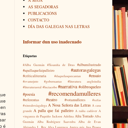
A SEGA
AS SEGADORAS
PUBLICACIÓNS
CONTACTO
DÍA DAS GALEGAS NAS LETRAS
Informar dun uso inadecuado
Etiquetas
#albumilustrado
#Alba Guzmán
#Xoaniña de Deus
#autorasgalegas
#apallaquefaipalleiro
#ensaio
#críticaliteraria
#daquelasquecantan
#evamejuto
#gobernantas
#literatura angloindia
#narrativa
#olibroqueleo
#literaturaoral
#luciacobo
#recomendamulleres
que
#poesía
#teatro
#referentas
#votamulleres
axe
#xefas
A Nosa Señora das Letras
#xinealoxíagalega
A casa
sen
A palla que fai palleiro
grande
A raíña cadáver
A
ras
Afra Torrado
vinganza de Paquiño Jackson
Adelina
Alba
sar
Guzmán
Alba Rodríguez Saavedra
Alba de Evan
o é
Alejandra L. Rey
Alva Lourenço
Amiga mía
Ana Pessoa