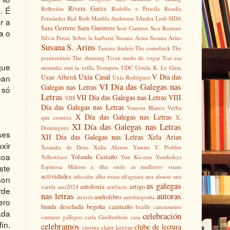
Rivera Garza
Reflexión
Rodolfo e Priscila
Rosalía
. É
Fernández Rial
Ruth Matilda Anderson
SAndra Lodi
SIDA
r a
Sara Gerrero
Sara Guerrero
Sesé Canitrot
Sica Romero
a o
Silvia Penas
Sobre la barbarie
Susana Arins
Susana Aríns
Susana S. Arins
Tamara Andrés
The comeback
The
premonition
The shinning
Tiven medo de vogar
Tras esa
que
montaña está la orilla
Trompeta
UDC
Ursula K. Le Guin
Uxía Casal
V Día das
ban
Uxue Alberdi
Uxía Rodríguez
VI Día das Galegas nas
Galegas nas Letras
 só
Letras
VII Día das Galegas nas Letras
VIII
VIH
Día das Galegas nas Letras
Vanessa Blanco
Verba
X Día das Galegas nas Letras
que comeza
X.
XI Día das Galegas nas Letras
Domínguez
ses
XII Día das Galegas nas Letras
Xela Arias
xir
Xoaniña de Deus
Xulia Alonso
Yamini T. Prabhu
coa
Yolanda Castaño
Yellowface
Yun Ko-eun
Yunderkys
ste
Espinosa Miñoso
a ilha onde as mulheres voam
actividades
adicción
alba rozas
alfaguara
ana alonso
ana
son
as galegas
antoloxía
artigo
varela
ano2024
artefacto
rde
nas letras
autoras
audiolibro
através
autobiografia
ero
banda deseñada
begoña caamaño
braille
cancioneiro
ada
celebración
cantares gallegos
carla Guelfenbein
casa
in.
celebramos
clube de lectura
cinema
claire keegan