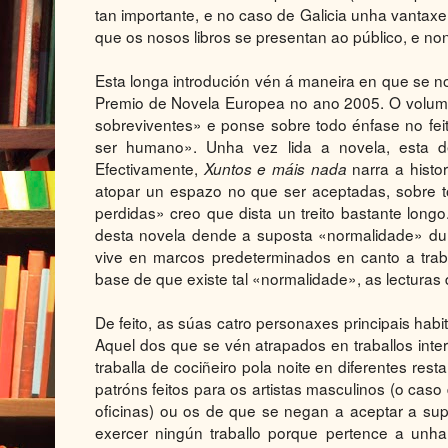
tan importante, e no caso de Galicia unha vanta
que os nosos libros se presentan ao público, e no
Esta longa introdución vén á maneira en que se 
Premio de Novela Europea no ano 2005. O volume
sobreviventes» e ponse sobre todo énfase no fei
ser humano». Unha vez lida a novela, esta d
Efectivamente,
narra a histor
Xuntos e máis nada
atopar un espazo no que ser aceptadas, sobre t
perdidas» creo que dista un treito bastante lon
desta novela dende a suposta «normalidade» dun
vive en marcos predeterminados en canto a traba
base de que existe tal «normalidade», as lecturas
De feito, as súas catro personaxes principais ha
Aquel dos que se vén atrapados en traballos int
traballa de cociñeiro pola noite en diferentes re
patróns feitos para os artistas masculinos (o caso 
oficinas) ou os de que se negan a aceptar a supe
exercer ningún traballo porque pertence a unha f