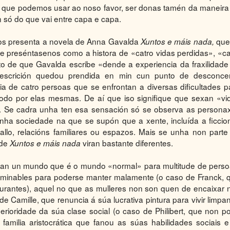
xe que podemos usar ao noso favor, ser donas tamén da maneira
n só do que vai entre capa e capa.
nos presenta a novela de Anna Gavalda
que 
Xuntos e máis nada,
 preséntasenos como a histora de «catro vidas perdidas», «ca
to de que Gavalda escribe «dende a experiencia da fraxilidade
escrición quedou prendida en min cun punto de desconcer
ia de catro persoas que se enfrontan a diversas dificultades p
odo por elas mesmas. De aí que iso signifique que sexan «vi
go. Se cadra unha ten esa sensación só se observa as persona
ha sociedade na que se supón que a xente, incluída a ficcion
llo, relacións familiares ou espazos. Mais se unha non parte
 de
viran bastante diferentes.
Xuntos e máis nada
bitan un mundo que é o mundo «normal» para multitude de perso
erminables para poderse manter malamente (o caso de Franck, 
staurantes), aquel no que as mulleres non son quen de encaixar 
de Camille, que renuncia á súa lucrativa pintura para vivir limpa
rioridade da súa clase social (o caso de Philibert, que non p
amilia aristocrática que fanou as súas habilidades sociais e 