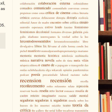
il,
colaboración externa
colaboración
colonialismo
comunicado
 as
comadres
comunidade
conversas
cousas
crítica de cinema
pequenas como estas
crítica literaria
crónica
distopía
curuxas
delincuente
distopia
ecoloxía
ensaio
encontro sobre crítica
editorial Amor de madre
05.
estivo lendo
feminismo
entroido
esperanza
fanzine
feminismos decolonial
galaxia
formatos diversos
guía
galix
idadismo
interrogantes
la verdad sobre la luz
lercontodosossentidos
lersontodosossentidos
libro
libros
lix
divulgativo
llévame al cielo
lorena conde
luz
manifesto
pichel
manualparaunhapequenameiga
mariamo
memoria
memoria histórica
mitoloxía
multimedia
narrativa
novela
música
nuria vilán
nube de tinta
o cuarto de
néspera editora
o papagaio
o transgredir das
ondas
oclubdacalceta
olga tokarcuk
opinión
pandereteiras
poesía
podcast
precariedade laboral
racismo
radio
recension
recensión
recolla
recoñecemento
represión
redes
referentes
relato
reseña
reto lector
rosalía de
reservoir books
romance
castro
roteiro imaginario
saúde mental
runrun
segadoras
segadoras x segadoras
siruela
sobre los
teoría da
teatro
huesos de los muertos
suicidio
critica
the gallery
the serial killer
tocadoras
transmisión