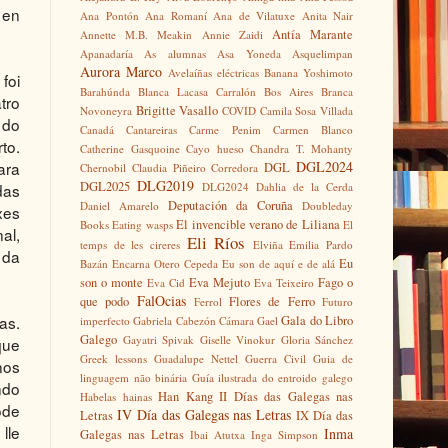
 en
Ana Pontón
Ana Romaní
Ana de Vilatuxe
Anita Nair
Antía Marante
Annette M.B. Meakin
Annie Zaidi
Apanadaría
As alumnas
Asa Yoneda
Asquelimpan
Aurora Marco
Avelaíñas eléctricas
Banana Yoshimoto
foi
Barahúnda
Blanca Lacasa Carralón
Bos Aires
Branca
tro
Brigitte Vasallo
Novoneyra
COVID
Camila Sosa Villada
 do
Canadá
Cantareiras
Carme Penim
Carmen Blanco
to.
Catherine Gasquoine
Cayo hueso
Chandra T. Mohanty
DGL2024
ara
DGL
Chernobil
Claudia Piñeiro
Corredora
DLG2019
DGL2025
DLG2024
Dahlia de la Cerda
das
Deputación da Coruña
Daniel Amarelo
Doubleday
xes
El invencible verano de Liliana
Books
Eating wasps
El
al,
Eli Ríos
temps de les cireres
Elviña
Emilia Pardo
 da
Eu
Bazán
Encarna Otero Cepeda
Eu son de aquí e de alá
son o monte
Eva Mejuto
Fago o
Eva Cid
Eva Teixeiro
FalOcias
que podo
Flores de Ferro
Ferrol
Futuro
as.
Gala do Libro
imperfecto
Gabriela Cabezón Cámara
Gael
Galego
Gayatri Spivak
Giselle Vinokur
Gloria Sánchez
que
Greek lessons
Guadalupe Nettel
Guerra Civil
Guia de
nos
linguagem não binária
Guía ilustrada do entroido galego
ndo
Han Kang
II Días das Galegas nas
Habelas hainas
ode
IV Día das Galegas nas Letras
Letras
IX Día das
lle
Inma
Galegas nas Letras
Ibai Atutxa
Inga Simpson