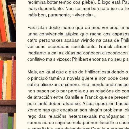
recrimina botar tempo coa plebe). E logo está Pau
máis dependente. Non sei moi ben se a iso se ll
máis ben, puramente, «vivencia».
Para alén deste marco que ao meu ver crea unhas
unha convivencia atípica que racha cos espazos 
catro personaxes acaban vivindo na casa de Phil
ver coas esperadas socialmente. Franck aliment
mediante a cal as dúas se coñecen e recoñecen
conflitivo mais vizoso; Philibert encontra no seu p
Mais, ao igual que o piso de Philibert está dende
o principio tamén a novela quere e non pode crear
cal se alicerzan: o xénero. Ese mundo onde as 
non pasen polo par-parella ou as relacións de con
de atracción entre Camille e Franck que se present
polo tanto deben atraerse. A súa oposición baséa
xénero nas que encaixan sen ningún problema: ela é
rego das relacións heterosexuais monógamas, n
cornos ou de cagarse nela por non facerlle o cas
e entrañable, non deixa de ser Camille quen coida