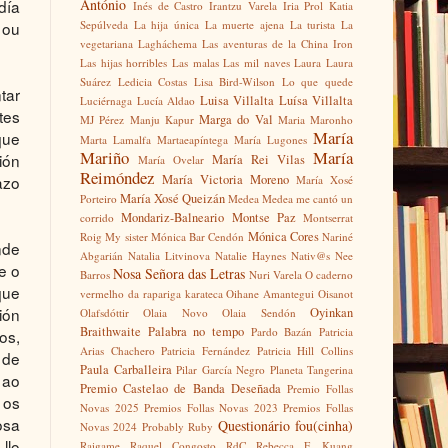
António
día
Inés de Castro
Irantzu Varela
Iria Prol
Katia
Sepúlveda
La hija única
La muerte ajena
La turista
La
 ou
vegetariana
Lagháchema
Las aventuras de la China Iron
Las hijas horribles
Las malas
Las mil naves
Laura
Laura
Suárez
Ledicia Costas
Lisa Bird-Wilson
Lo que quede
tar
Luisa Villalta
Luísa Villalta
Luciérnaga
Lucía Aldao
tes
Marga do Val
MJ Pérez
Manju Kapur
Maria Maronho
María
que
Marta Lamalfa
Martaeapíntega
María Lugones
Mariño
María
ión
María Rei Vilas
María Ovelar
Reimóndez
María Victoria Moreno
azo
María Xosé
María Xosé Queizán
Porteiro
Medea
Medea me cantó un
Mondariz-Balneario
Montse Paz
corrido
Montserrat
Mónica Cores
Roig
My sister
Mónica Bar Cendón
Nariné
nde
Abgarián
Natalia Litvinova
Natalie Haynes
Nativ@s
Nee
e o
Nosa Señora das Letras
Barros
Nuri Varela
O caderno
que
vermelho da rapariga karateca
Oihane Amantegui
Oisanot
ión
Oyinkan
Olafsdóttir
Olaia Novo
Olaia Sendón
Braithwaite
Palabra no tempo
Pardo Bazán
Patricia
os,
Arias Chachero
Patricia Fernández
Patricia Hill Collins
 de
Paula Carballeira
Pilar García Negro
Planeta Tangerina
 ao
Premio Castelao de Banda Deseñada
Premio Follas
 os
Novas 2025
Premios Follas Novas 2023
Premios Follas
osa
Questionário fou(cinha)
Novas 2024
Probably Ruby
llo
Raigame
Raquel Congosto
RdC
Rebecca F. Kuang