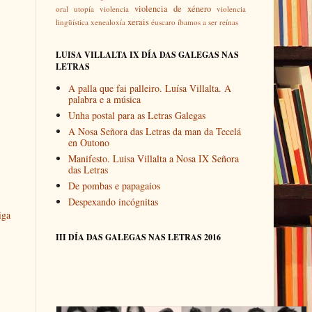
violencia de xénero
oral
utopía
violencia
violencia
xerais
lingüística
xenealoxía
éuscaro
íbamos a ser reínas
LUISA VILLALTA IX DÍA DAS GALEGAS NAS
LETRAS
A palla que fai palleiro. Luísa Villalta. A
palabra e a música
Unha postal para as Letras Galegas
A Nosa Señora das Letras da man da Tecelá
en Outono
Manifesto. Luisa Villalta a Nosa IX Señora
das Letras
De pombas e papagaios
Despexando incógnitas
iga
III DÍA DAS GALEGAS NAS LETRAS 2016