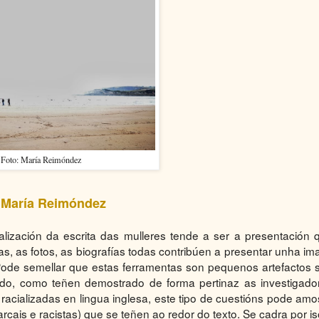
Foto: María Reimóndez
 María Reimóndez
alización da escrita das mulleres tende a ser a presentación 
pas, as fotos, as biografías todas contribúen a presentar unha im
. Pode semellar que estas ferramentas son pequenos artefactos 
ondo, como teñen demostrado de forma pertinaz as investigado
acializadas en lingua inglesa, este tipo de cuestións pode amo
rcais e racistas) que se teñen ao redor do texto. Se cadra por is