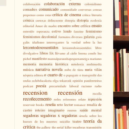
colaboración externa
colaboración
colonialismo
comunicado
comadres
comunidade
conversas
cousas
crítica de cinema
pequenas como estas
crítica literaria
crónica
distopía
curuxas
delincuente
distopia
ecoloxía
ensaio
encontro sobre crítica
editorial Amor de madre
estivo lendo
feminismo
entroido
esperanza
fanzine
feminismos decolonial
galaxia
formatos diversos
guía
galix
idadismo
interrogantes
la verdad sobre la luz
lercontodosossentidos
lersontodosossentidos
libro
libros
lix
divulgativo
llévame al cielo
lorena conde
luz
manifesto
pichel
manualparaunhapequenameiga
mariamo
memoria
memoria histórica
mitoloxía
multimedia
narrativa
novela
música
nuria vilán
nube de tinta
o cuarto de
néspera editora
o papagaio
o transgredir das
ondas
oclubdacalceta
olga tokarcuk
opinión
pandereteiras
poesía
podcast
precariedade laboral
racismo
radio
recension
recensión
recolla
recoñecemento
represión
redes
referentes
relato
reseña
reto lector
rosalía de
reservoir books
romance
castro
roteiro imaginario
saúde mental
runrun
segadoras
segadoras x segadoras
siruela
sobre los
teoría da
teatro
huesos de los muertos
suicidio
critica
the gallery
the serial killer
tocadoras
transmisión