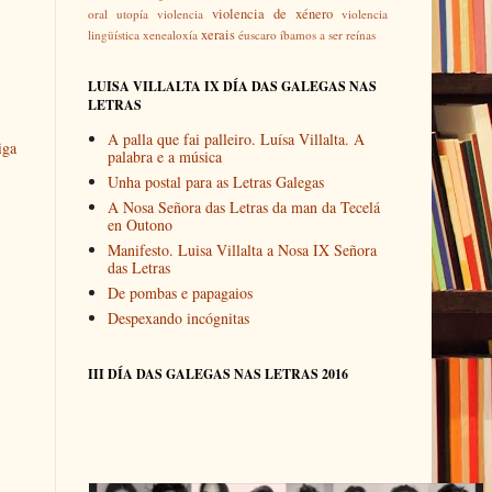
violencia de xénero
oral
utopía
violencia
violencia
xerais
lingüística
xenealoxía
éuscaro
íbamos a ser reínas
LUISA VILLALTA IX DÍA DAS GALEGAS NAS
LETRAS
A palla que fai palleiro. Luísa Villalta. A
iga
palabra e a música
Unha postal para as Letras Galegas
A Nosa Señora das Letras da man da Tecelá
en Outono
Manifesto. Luisa Villalta a Nosa IX Señora
das Letras
De pombas e papagaios
Despexando incógnitas
III DÍA DAS GALEGAS NAS LETRAS 2016