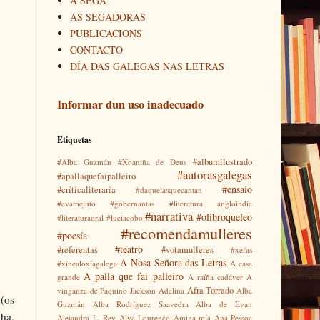
A SEGA
AS SEGADORAS
PUBLICACIÓNS
CONTACTO
DÍA DAS GALEGAS NAS LETRAS
Informar dun uso inadecuado
Etiquetas
#albumilustrado
#Alba Guzmán
#Xoaniña de Deus
#autorasgalegas
#apallaquefaipalleiro
#ensaio
#críticaliteraria
#daquelasquecantan
#evamejuto
#gobernantas
#literatura angloindia
#narrativa
#olibroqueleo
#literaturaoral
#luciacobo
#recomendamulleres
#poesía
#teatro
#referentas
#votamulleres
#xefas
A Nosa Señora das Letras
#xinealoxíagalega
A casa
A palla que fai palleiro
grande
A raíña cadáver
A
Afra Torrado
vinganza de Paquiño Jackson
Adelina
Alba
 (os
Guzmán
Alba Rodríguez Saavedra
Alba de Evan
ha,
Alejandra L. Rey
Alva Lourenço
Amiga mía
Ana Pessoa