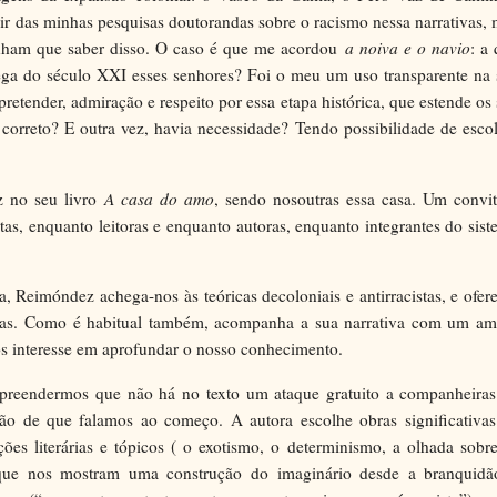
 das minhas pesquisas doutorandas sobre o racismo nessa narrativas, 
inham que saber disso. O caso é que me acordou
a noiva e o navio
: a
galega do século XXI esses senhores? Foi o meu um uso transparente na
pretender, admiração e respeito por essa etapa histórica, que estende os
 correto? E outra vez, havia necessidade? Tendo possibilidade de esco
z no seu livro
A casa do amo
, sendo nosoutras essa casa. Um convit
stas, enquanto leitoras e enquanto autoras, enquanto integrantes do sis
a, Reimóndez achega-nos às teóricas decoloniais e antirracistas, e ofer
orias. Como é habitual também, acompanha a sua narrativa com um am
os interesse em aprofundar o nosso conhecimento.
mpreendermos que não há no texto um ataque gratuito a companheiras
exão de que falamos ao começo. A autora escolhe obras significativas
ões literárias e tópicos ( o exotismo, o determinismo, a olhada sobr
que nos mostram uma construção do imaginário desde a branquidã