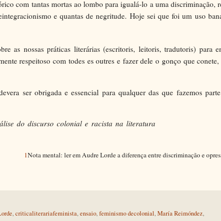
órico com tantas mortas ao lombo para igualá-lo a uma discriminação, r
integracionismo e quantas de negritude. Hoje sei que foi um uso bana
as nossas práticas literárias (escritoris, leitoris, tradutoris) para e
lmente respeitoso com todes es outres e fazer dele o gonço que conete
devera ser obrigada e essencial para qualquer das que fazemos parte
lise do discurso colonial e racista na literatura
1
Nota mental: ler em Audre Lorde a diferença entre discriminação e opres
Lorde
,
criticaliterariafeminista
,
ensaio
,
feminismo decolonial
,
María Reimóndez
,