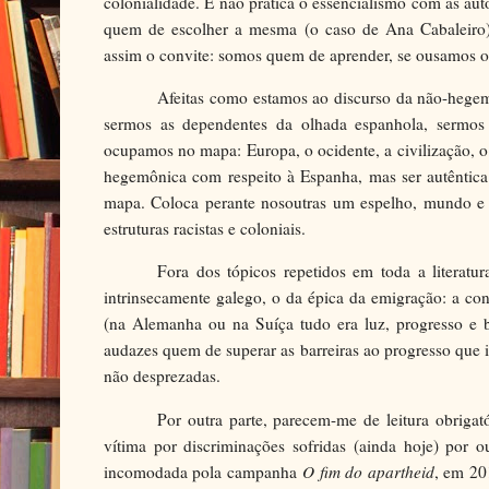
colonialidade. E não pratica o essencialismo com as auto
quem de escolher a mesma (o caso de Ana Cabaleiro) 
assim o convite: somos quem de aprender, se ousamos ol
Afeitas como estamos ao discurso da não-hegemo
sermos as dependentes da olhada espanhola, sermos 
ocupamos no mapa: Europa, o ocidente, a civilização, 
hegemônica com respeito à Espanha, mas ser autêntic
mapa. Coloca perante nosoutras um espelho, mundo e 
estruturas racistas e coloniais.
Fora dos tópicos repetidos em toda a literatu
intrinsecamente galego, o da épica da emigração: a co
(na Alemanha ou na Suíça tudo era luz, progresso e b
audazes quem de superar as barreiras ao progresso que 
não desprezadas.
Por outra parte, parecem-me de leitura obrigat
vítima por discriminações sofridas (ainda hoje) por 
incomodada pola campanha
O fim do apartheid
, em 20