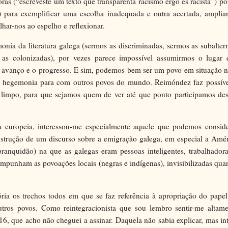
ras (“escreveste um texto que transparenta racismo ergo és racista”) po
para exemplificar uma escolha inadequada e outra acertada, amplia
har-nos ao espelho e reflexionar.
nia da literatura galega (sermos as discriminadas, sermos as subalter
as colonizadas), por vezes parece impossível assumirmos o lugar 
o avanço e o progresso. E sim, podemos bem ser um povo em situação 
a hegemonia para com outros povos do mundo. Reimóndez faz possíve
limpo, para que sejamos quem de ver até que ponto participamos des
ra europeia, interessou-me especialmente aquele que podemos conside
nstrução de um discurso sobre a emigração galega, em especial a Amé
ranquidão) na que as galegas eram pessoas inteligentes, trabalhadora
impunham as povoações locais (negras e indígenas), invisibilizadas qu
ória os trechos todos em que se faz referência à apropriação do pape
outros povos. Como reintegracionista que sou lembro sentir-me altame
16, que acho não cheguei a assinar. Daquela não sabia explicar, mas in