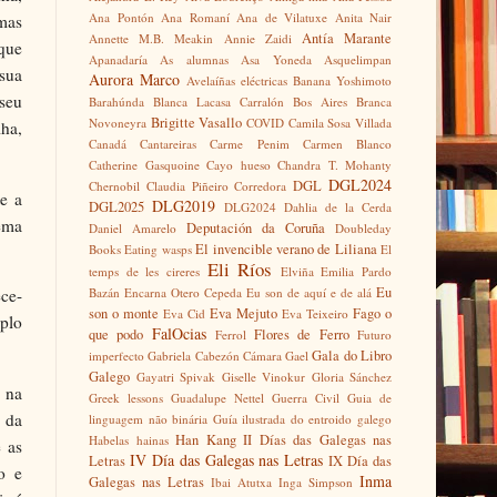
Ana Pontón
Ana Romaní
Ana de Vilatuxe
Anita Nair
mas
Antía Marante
Annette M.B. Meakin
Annie Zaidi
 que
Apanadaría
As alumnas
Asa Yoneda
Asquelimpan
 sua
Aurora Marco
Avelaíñas eléctricas
Banana Yoshimoto
 seu
Barahúnda
Blanca Lacasa Carralón
Bos Aires
Branca
Brigitte Vasallo
Novoneyra
COVID
Camila Sosa Villada
lha,
Canadá
Cantareiras
Carme Penim
Carmen Blanco
Catherine Gasquoine
Cayo hueso
Chandra T. Mohanty
DGL2024
DGL
Chernobil
Claudia Piñeiro
Corredora
e a
DLG2019
DGL2025
DLG2024
Dahlia de la Cerda
tema
Deputación da Coruña
Daniel Amarelo
Doubleday
El invencible verano de Liliana
Books
Eating wasps
El
Eli Ríos
temps de les cireres
Elviña
Emilia Pardo
Eu
Bazán
Encarna Otero Cepeda
Eu son de aquí e de alá
ece-
son o monte
Eva Mejuto
Fago o
Eva Cid
Eva Teixeiro
plo
FalOcias
que podo
Flores de Ferro
Ferrol
Futuro
Gala do Libro
imperfecto
Gabriela Cabezón Cámara
Gael
Galego
Gayatri Spivak
Giselle Vinokur
Gloria Sánchez
 na
Greek lessons
Guadalupe Nettel
Guerra Civil
Guia de
 da
linguagem não binária
Guía ilustrada do entroido galego
Han Kang
II Días das Galegas nas
Habelas hainas
e as
IV Día das Galegas nas Letras
Letras
IX Día das
o e
Inma
Galegas nas Letras
Ibai Atutxa
Inga Simpson