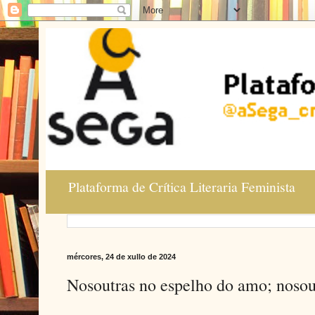
Plataforma de Crítica Literaria Feminista
mércores, 24 de xullo de 2024
Nosoutras no espelho do amo; nosou