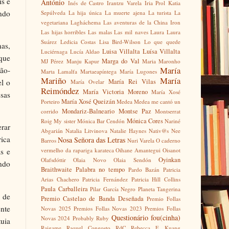
is é
António
Inés de Castro
Irantzu Varela
Iria Prol
Katia
ndo
Sepúlveda
La hija única
La muerte ajena
La turista
La
vegetariana
Lagháchema
Las aventuras de la China Iron
Las hijas horribles
Las malas
Las mil naves
Laura
Laura
Suárez
Ledicia Costas
Lisa Bird-Wilson
Lo que quede
nas,
Luisa Villalta
Luísa Villalta
Luciérnaga
Lucía Aldao
que
Marga do Val
MJ Pérez
Manju Kapur
Maria Maronho
María
não-
Marta Lamalfa
Martaeapíntega
María Lugones
Mariño
María
María Rei Vilas
l o
María Ovelar
Reimóndez
María Victoria Moreno
María Xosé
sas
María Xosé Queizán
Porteiro
Medea
Medea me cantó un
Mondariz-Balneario
Montse Paz
corrido
Montserrat
Mónica Cores
Roig
My sister
Mónica Bar Cendón
Nariné
rar
Abgarián
Natalia Litvinova
Natalie Haynes
Nativ@s
Nee
rica
Nosa Señora das Letras
Barros
Nuri Varela
O caderno
vermelho da rapariga karateca
Oihane Amantegui
Oisanot
s e
Oyinkan
Olafsdóttir
Olaia Novo
Olaia Sendón
ando
Braithwaite
Palabra no tempo
Pardo Bazán
Patricia
Arias Chachero
Patricia Fernández
Patricia Hill Collins
Paula Carballeira
Pilar García Negro
Planeta Tangerina
l de
Premio Castelao de Banda Deseñada
Premio Follas
nte
Novas 2025
Premios Follas Novas 2023
Premios Follas
Questionário fou(cinha)
Novas 2024
Probably Ruby
tuia
Raigame
Raquel Congosto
RdC
Rebecca F. Kuang