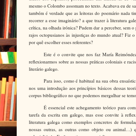
mesmo o Colombo assomam no texto. Acabava eu de sair
também é verdade que as leitoras do poemário nada t
recorrer a esse imaginário? a que trazer à literatura 
crítica, na olhada irónica? Pudem dar a perceber, sem o 
rajos octopusianos às injustiças do mundo atual? Fiz o
por quê escolher esses referentes?
Este é o convite que nos faz María Reimónde
reflexionarmos sobre as nossas práticas coloniais e raci
literário galego.
Para isso, como é habitual na sua obra ensaístic
nos uma introdução aos princípios básicos dessas te
corpus bibliográfico no que podemos mergulhar se tem
É essencial este achegamento teórico para co
tarefa da escrita em galego, mas esse convite à refl
literatura galega como exemplos concretos de formulaç
nossas outras, as outras como objeto ou animal…) 