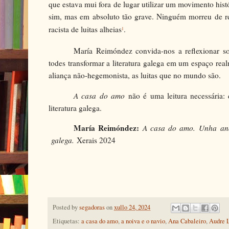
que estava mui fora de lugar utilizar um movimento hist
sim, mas em absoluto tão grave. Ninguém morreu de re
racista de luitas alheias
.
1
María Reimóndez convida-nos a reflexionar sobre 
todes transformar a literatura galega em um espaço rea
aliança não-hegemonista, as luitas que no mundo são.
A casa do amo
não é uma leitura necessária: 
literatura galega.
María Reimóndez:
A casa do amo.
Unha aná
galega.
Xerais 2024
Posted by
segadoras
on
xullo 24, 2024
Etiquetas:
a casa do amo
,
a noiva e o navio
,
Ana Cabaleiro
,
Audre 