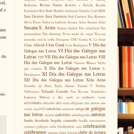
eal,
Rivera Garza
Reflexión
Rodolfo e Priscila
Rosalía
l e
Fernández Rial
Ruth Matilda Anderson
SAndra Lodi
SIDA
Sara Gerrero
Sara Guerrero
Sesé Canitrot
Sica Romero
Silvia Penas
Sobre la barbarie
Susana Arins
Susana Aríns
Susana S. Arins
Tamara Andrés
The comeback
The
ntre
premonition
The shinning
Tiven medo de vogar
Tras esa
, em
montaña está la orilla
Trompeta
UDC
Ursula K. Le Guin
Uxía Casal
V Día das
Uxue Alberdi
Uxía Rodríguez
VI Día das Galegas nas
Galegas nas Letras
 da
Letras
VII Día das Galegas nas Letras
VIII
VIH
Día das Galegas nas Letras
Vanessa Blanco
Verba
X Día das Galegas nas Letras
que comeza
X.
XI Día das Galegas nas Letras
Domínguez
XII Día das Galegas nas Letras
Xela Arias
Xoaniña de Deus
Xulia Alonso
Yamini T. Prabhu
Yolanda Castaño
Yellowface
Yun Ko-eun
Yunderkys
são.
Espinosa Miñoso
a ilha onde as mulheres voam
actividades
adicción
alba rozas
alfaguara
ana alonso
ana
as galegas
antoloxía
artigo
varela
ano2024
artefacto
nas letras
autoras
audiolibro
através
autobiografia
banda deseñada
begoña caamaño
braille
cancioneiro
celebración
cantares gallegos
carla Guelfenbein
casa
celebramos
clube de lectura
cinema
claire keegan